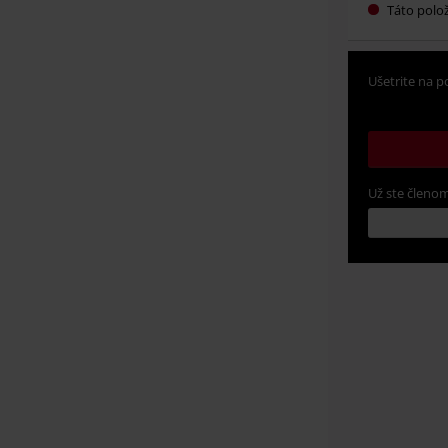
Táto polož
Ušetrite na p
Už ste členom