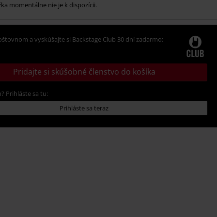
ka momentálne nie je k dispozícii.
oštovnom a vyskúšajte si Backstage Club 30 dní zadarmo:
Pridajte si skúšobné členstvo do košíka
? Prihláste sa tu:
Prihláste sa teraz