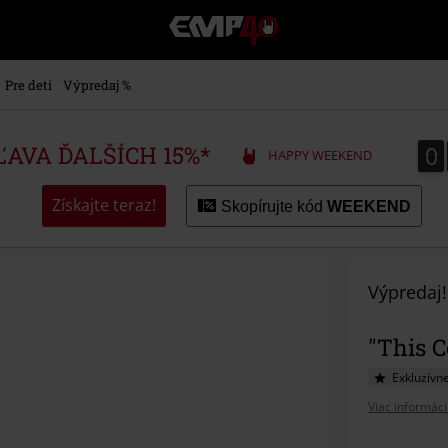
EMP
-
Hudba,
TV
Pre deti
Výpredaj %
filmy
&
seriály,
0
0
ZĽAVA ĎALŠÍCH 15%*
HAPPY WEEKEND
Merch
pre
hráčov,
Získajte teraz!
Skopírujte kód
WEEKEND
Alternatívna
móda
Výpredaj!
"This 
Exkluzívn
Viac informáci