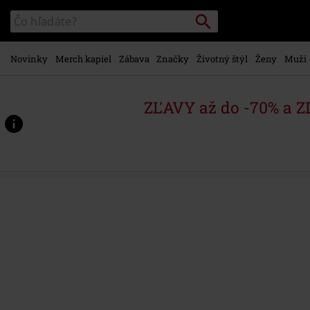
na
Vyhľadávanie
Katalóg
hlavný
vyhľadávania
obsah
Novinky
Merch kapiel
Zábava
Značky
Životný štýl
Ženy
Muži
ZĽAVY až do -70% a 
https://www.emp-
shop.sk/p/this-
consequence/579877St.html