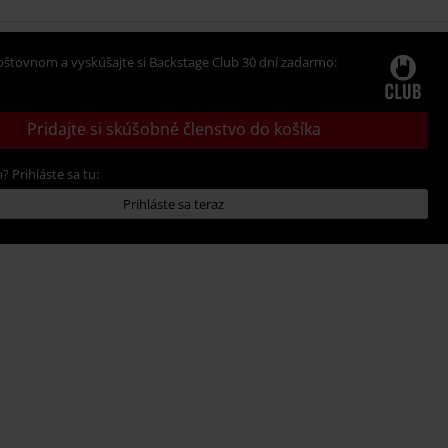
oštovnom a vyskúšajte si Backstage Club 30 dní zadarmo:
Pridajte si skúšobné členstvo do košíka
? Prihláste sa tu:
Prihláste sa teraz