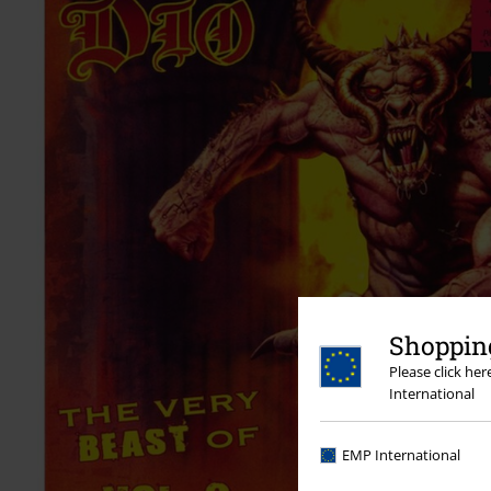
Shopping
Please click he
International
EMP International