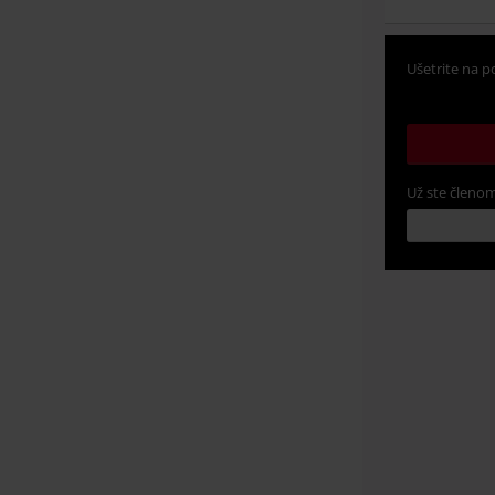
Ušetrite na p
Už ste členom