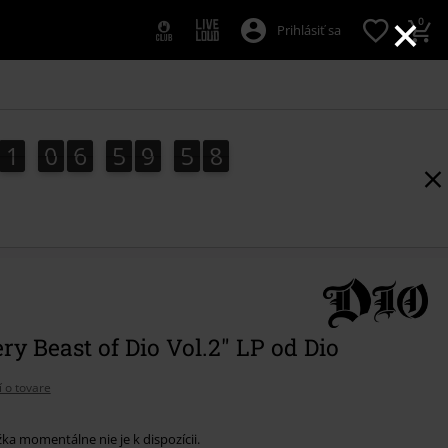
×
0
Prihlásiť sa
1
0
6
5
9
5
7
7
1
0
6
5
9
5
6
6
7
0
0
0
8
ry Beast of Dio Vol.2" LP od Dio
í o tovare
ka momentálne nie je k dispozícii.