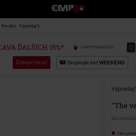
EMP
-
Hudba,
TV
Pre deti
Výpredaj %
filmy
&
seriály,
0
0
ZĽAVA ĎALŠÍCH 15%*
HAPPY WEEKEND
Merch
pre
hráčov,
Získajte teraz!
Skopírujte kód
WEEKEND
Alternatívna
móda
Výpredaj!
"The ve
Viac informáci
Táto polož