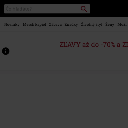
na
Vyhľadávanie
Katalóg
hlavný
vyhľadávania
obsah
Novinky
Merch kapiel
Zábava
Značky
Životný štýl
Ženy
Muži
ZĽAVY až do -70% a 
https://www.emp-
shop.sk/p/the-
very-
beast-
of-
dio-
vol.2/579775St.html