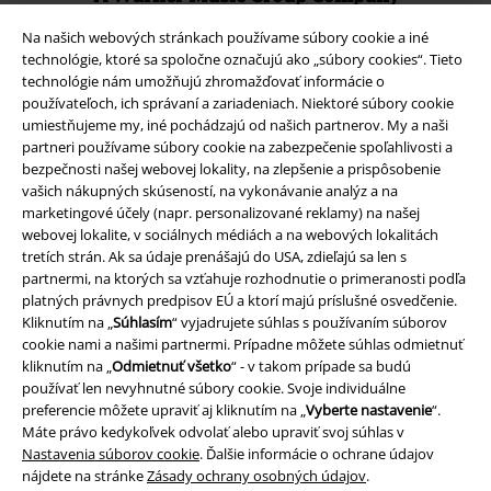
Na našich webových stránkach používame súbory cookie a iné
technológie, ktoré sa spoločne označujú ako „súbory cookies“. Tieto
technológie nám umožňujú zhromažďovať informácie o
používateľoch, ich správaní a zariadeniach. Niektoré súbory cookie
umiestňujeme my, iné pochádzajú od našich partnerov. My a naši
partneri používame súbory cookie na zabezpečenie spoľahlivosti a
bezpečnosti našej webovej lokality, na zlepšenie a prispôsobenie
vašich nákupných skúseností, na vykonávanie analýz a na
marketingové účely (napr. personalizované reklamy) na našej
webovej lokalite, v sociálnych médiách a na webových lokalitách
tretích strán. Ak sa údaje prenášajú do USA, zdieľajú sa len s
partnermi, na ktorých sa vzťahuje rozhodnutie o primeranosti podľa
platných právnych predpisov EÚ a ktorí majú príslušné osvedčenie.
Právne informácie
Kliknutím na „
Súhlasím
“ vyjadrujete súhlas s používaním súborov
cookie nami a našimi partnermi. Prípadne môžete súhlas odmietnuť
Podmienky
kliknutím na „
Odmietnuť všetko
“ - v takom prípade sa budú
používať len nevyhnutné súbory cookie. Svoje individuálne
Imprint
preferencie môžete upraviť aj kliknutím na „
Vyberte nastavenie
“.
Máte právo kedykoľvek odvolať alebo upraviť svoj súhlas v
Ochrana osobných údajov
Nastavenia súborov cookie
. Ďalšie informácie o ochrane údajov
nájdete na stránke
Zásady ochrany osobných údajov
.