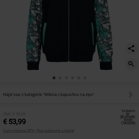
Nájsť viac z kategórie "Mikina s kapucňou na zips"
OMC
€ 59,99
€ 53,99
Ceny vrátane DPH, Plus poštovné a balné