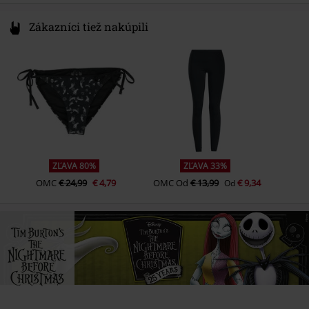
Zákazníci tiež nakúpili
ZĽAVA 80%
ZĽAVA 33%
OMC
€ 24,99
€ 4,79
OMC
Od
€ 13,99
€ 9,34
Od