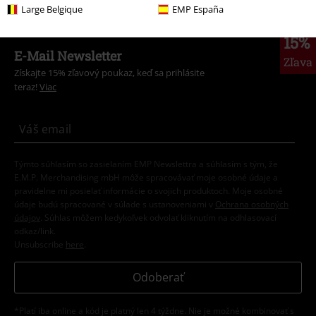
Large Belgique
EMP España
15%
E-Mail Newsletter
Zľava
Získajte 15% zľavový poukaz, keď sa prihlásite
teraz!
Viac
Týmto súhlasím so zasielaním EMP Newslettra a súhlasím s tým, že
E.M.P. Merchandising mbH môže spracovávať moje osobné údaje a
pravidelne mi posielať informácie o svojich produktoch. Moje osobné
údaje budú spracované v súlade s ustanoveniami v
Ochrana osobných
údajov
. Súhlas môžem kedykoľvek odvolať kliknutím na odhlasovací
odkaz/link.
Unsubscribe
here
.
Odoberať
*Platí iba online a kód je platný len 4 týždne. Nie je možné kombinovať s