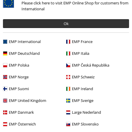
Please click here to visit EMP Online Shop for customers from
International
Ok
EMP International
EMP France
EMP Deutschland
EMP Italia
More categories. More options.
EMP Polska
EMP Česká Republika
Ženy
Exkluzívny
EMP Norge
EMP Schweiz
Novinky
Oblečení
Svetre
Mikiny na zips
EMP Suomi
EMP Ireland
Ženy
Oblečenie
Svetre & Kardigany
Mikiny na zips
EMP United Kingdom
EMP Sverige
Filmy & seriály
Extra velikosť
EMP Danmark
Large Nederland
Filmy & seriály
Disney
Filmy & seriály
The Nightmare Before
EMP Österreich
EMP Slovensko
Christmas
Oblečenie
Svetre
Mikiny na zips