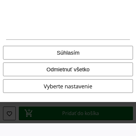
Likvidácia odpadu a ochrana životného prostredia
Vyhlásenie o zhode
Informácie o prístupnosti
Nastavenia súborov cookie
Súhlasím
Odstúpenie od zmluvy
Odmietnuť všetko
Všetky ceny sú vrátane DPH, bez poštovného a
balného
© 1986-2026 EMP Merchandising
Vyberte nastavenie
Naše online obchody
Pridať do košíka
EMP International
EMP France