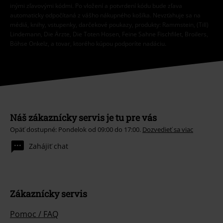
inými zľavovými kódmi. Po vložení a potvrdení kódu bude zľava
automaticky odpočítaná z vášho nákupného košíka. Nevzťahuje sa na
médiá, knihy, vstupenky, darčekové poukazy, produkty: Rammstein, (Till)
Lindemann, Die Ärzte, Die Toten Hosen, Feine Sahne Fischfilet, Broilers,
Böhse Onkelz, a tovar, ktorého kúpou podporíte nadáciu.
Náš zákaznícky servis je tu pre vás
Opäť dostupné: Pondelok od 09:00 do 17:00.
Dozvedieť sa viac
Zahájiť chat
Zákaznícky servis
Pomoc / FAQ