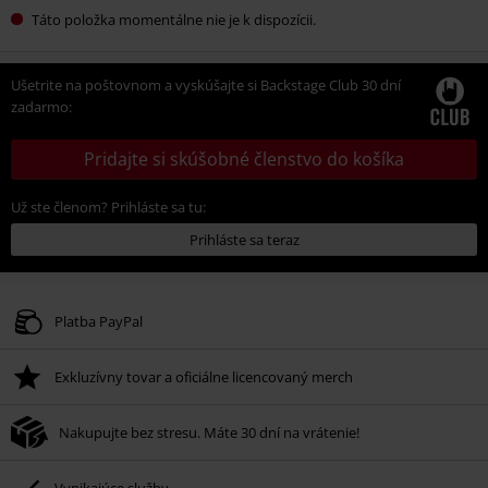
Táto položka momentálne nie je k dispozícii.
Ušetrite na poštovnom a vyskúšajte si Backstage Club 30 dní
zadarmo:
Pridajte si skúšobné členstvo do košíka
Už ste členom? Prihláste sa tu:
Prihláste sa teraz
Platba PayPal
Exkluzívny tovar a oficiálne licencovaný merch
Nakupujte bez stresu. Máte 30 dní na vrátenie!