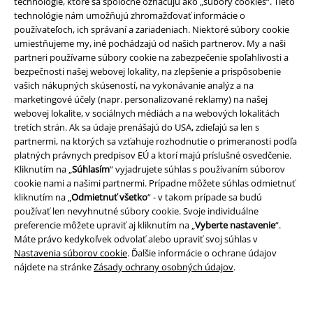
technológie, ktoré sa spoločne označujú ako „súbory cookies“. Tieto
technológie nám umožňujú zhromažďovať informácie o
používateľoch, ich správaní a zariadeniach. Niektoré súbory cookie
umiestňujeme my, iné pochádzajú od našich partnerov. My a naši
partneri používame súbory cookie na zabezpečenie spoľahlivosti a
bezpečnosti našej webovej lokality, na zlepšenie a prispôsobenie
vašich nákupných skúseností, na vykonávanie analýz a na
Právne informácie
marketingové účely (napr. personalizované reklamy) na našej
webovej lokalite, v sociálnych médiách a na webových lokalitách
Podmienky
tretích strán. Ak sa údaje prenášajú do USA, zdieľajú sa len s
partnermi, na ktorých sa vzťahuje rozhodnutie o primeranosti podľa
Imprint
platných právnych predpisov EÚ a ktorí majú príslušné osvedčenie.
Kliknutím na „
Súhlasím
“ vyjadrujete súhlas s používaním súborov
cookie nami a našimi partnermi. Prípadne môžete súhlas odmietnuť
Ochrana osobných údajov
kliknutím na „
Odmietnuť všetko
“ - v takom prípade sa budú
používať len nevyhnutné súbory cookie. Svoje individuálne
Likvidácia odpadu a ochrana životného prostredia
preferencie môžete upraviť aj kliknutím na „
Vyberte nastavenie
“.
Máte právo kedykoľvek odvolať alebo upraviť svoj súhlas v
Vyhlásenie o zhode
Nastavenia súborov cookie
. Ďalšie informácie o ochrane údajov
nájdete na stránke
Zásady ochrany osobných údajov
.
Informácie o prístupnosti
Nastavenia súborov cookie