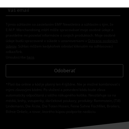
Týmto súhlasím so zasielaním EMP Newslettra a súhlasím s tým, že
E.M.P. Merchandising mbH môže spracovávať moje osobné údaje a
pravidelne mi posielať informácie o svojich produktoch. Moje osobné
údaje budú spracované v súlade s ustanoveniami v
Ochrana osobných
údajov
. Súhlas môžem kedykoľvek odvolať kliknutím na odhlasovací
odkaz/link.
Unsubscribe
here
.
Odoberať
*Platí iba online a kód je platný len 4 týždne. Nie je možné kombinovať s
inými zľavovými kódmi. Po vložení a potvrdení kódu bude zľava
automaticky odpočítaná z vášho nákupného košíka. Nevzťahuje sa na
médiá, knihy, vstupenky, darčekové poukazy, produkty: Rammstein, (Till)
Lindemann, Die Ärzte, Die Toten Hosen, Feine Sahne Fischfilet, Broilers,
Böhse Onkelz, a tovar, ktorého kúpou podporíte nadáciu.