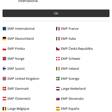
International
Ok
EMP International
EMP France
More categories. More options.
EMP Deutschland
EMP Italia
Merch kapiel
Média
CD
EMP Polska
EMP Česká Republika
Merch kapiel
Žáner
Symphonic Metal
EMP Norge
EMP Schweiz
Merch kapiel
Top Bands
Amaranthe
EMP Suomi
EMP Ireland
Výpredaj %
Média
CDs
EMP United Kingdom
EMP Sverige
EMP Danmark
Large Nederland
15%
E-Mail Newsletter
Zľava
EMP Österreich
EMP Slovensko
Získajte 15% zľavový poukaz, keď sa prihlásite
teraz!
Viac
Large Belgique
EMP España