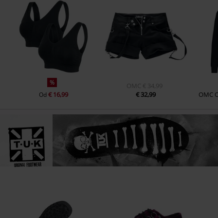
%
OMC
€ 34,99
€ 16,99
€ 32,99
OMC
Od