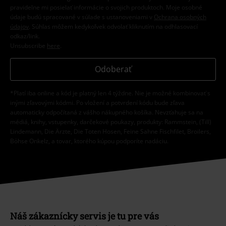
pravidelne mi posielať informácie o svojich produktoch. Moje osobné
údaje budú spracované v súlade s ustanoveniami v
Ochrana osobných
údajov
. Súhlas môžem kedykoľvek odvolať kliknutím na odhlasovací
odkaz/link.
Unsubscribe
here
.
Odoberať
*Platí iba online a kód je platný len 4 týždne. Nie je možné kombinovať s
inými zľavovými kódmi. Po vložení a potvrdení kódu bude zľava
automaticky odpočítaná z vášho nákupného košíka. Nevzťahuje sa na
médiá, knihy, vstupenky, darčekové poukazy, produkty: Rammstein, (Till)
Lindemann, Die Ärzte, Die Toten Hosen, Feine Sahne Fischfilet, Broilers,
Böhse Onkelz, a tovar, ktorého kúpou podporíte nadáciu.
Náš zákaznícky servis je tu pre vás