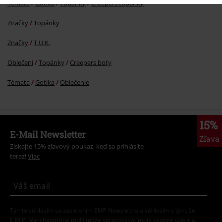
Témata
Gotika
Topánky
Creepers topánky
Značky
Topánky
Značky
T.U.K.
Oblečení
Topánky
Creepers boty
Témata
Gotika
Oblečenie
15%
E-Mail Newsletter
Zľava
Získajte 15% zľavový poukaz, keď sa prihlásite
teraz!
Viac
Týmto súhlasím so zasielaním EMP Newslettra a súhlasím s tým, že
E.M.P. Merchandising mbH môže spracovávať moje osobné údaje a