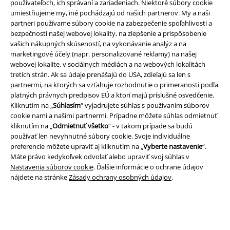
používateľoch, ich správaní a zariadeniach. Niektoré súbory cookie
Nová aplikácia EMP
umiestňujeme my, iné pochádzajú od našich partnerov. My a naši
Stiahnite si novú EMP aplikáciu zdarma a využite všetky nové
partneri používame súbory cookie na zabezpečenie spoľahlivosti a
funkcie a výhody!
bezpečnosti našej webovej lokality, na zlepšenie a prispôsobenie
vašich nákupných skúseností, na vykonávanie analýz a na
marketingové účely (napr. personalizované reklamy) na našej
webovej lokalite, v sociálnych médiách a na webových lokalitách
tretích strán. Ak sa údaje prenášajú do USA, zdieľajú sa len s
partnermi, na ktorých sa vzťahuje rozhodnutie o primeranosti podľa
A Warner Music Group Company
platných právnych predpisov EÚ a ktorí majú príslušné osvedčenie.
Kliknutím na „
Súhlasím
“ vyjadrujete súhlas s používaním súborov
cookie nami a našimi partnermi. Prípadne môžete súhlas odmietnuť
kliknutím na „
Odmietnuť všetko
“ - v takom prípade sa budú
používať len nevyhnutné súbory cookie. Svoje individuálne
preferencie môžete upraviť aj kliknutím na „
Vyberte nastavenie
“.
Máte právo kedykoľvek odvolať alebo upraviť svoj súhlas v
Nastavenia súborov cookie
. Ďalšie informácie o ochrane údajov
nájdete na stránke
Zásady ochrany osobných údajov
.