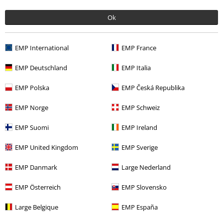
Ok
EMP International
EMP France
Naposledy navštívené
EMP Deutschland
EMP Italia
EMP Polska
EMP Česká Republika
EMP Norge
EMP Schweiz
EMP Suomi
EMP Ireland
EMP United Kingdom
EMP Sverige
EMP Danmark
Large Nederland
€ 86,99
EMP Österreich
EMP Slovensko
Large Belgique
EMP España
More categories. More options.