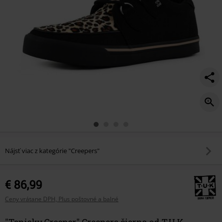
Nájsť viac z kategórie "Creepers"
€ 86,99
Ceny vrátane DPH, Plus poštovné a balné
"Tenisky Creeper" Creepers čierna od T.U.K.