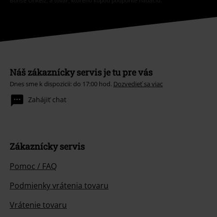
Böhse Onkelz, a tovar, ktorého kúpou podporíte nadáciu.
Náš zákaznícky servis je tu pre vás
Dnes sme k dispozicii: do 17:00 hod.
Dozvedieť sa viac
Zahájiť chat
Zákaznícky servis
Pomoc / FAQ
Podmienky vrátenia tovaru
Vrátenie tovaru