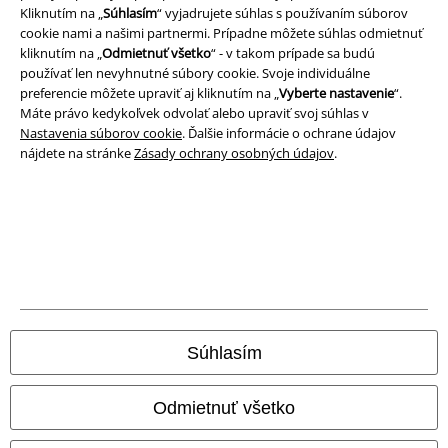
Kliknutím na „
Súhlasím
“ vyjadrujete súhlas s používaním súborov
cookie nami a našimi partnermi. Prípadne môžete súhlas odmietnuť
kliknutím na „
Odmietnuť všetko
“ - v takom prípade sa budú
používať len nevyhnutné súbory cookie. Svoje individuálne
preferencie môžete upraviť aj kliknutím na „
Vyberte nastavenie
“.
Máte právo kedykoľvek odvolať alebo upraviť svoj súhlas v
Nastavenia súborov cookie
. Ďalšie informácie o ochrane údajov
nájdete na stránke
Zásady ochrany osobných údajov
.
Právne informácie
Podmienky
Imprint
Ochrana osobných údajov
Súhlasím
Likvidácia odpadu a ochrana životného prostredia
Odmietnuť všetko
Vyhlásenie o zhode