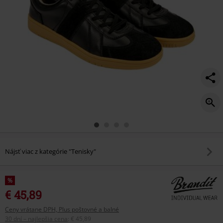
Nájsť viac z kategórie "Tenisky"
%
€ 45,89
Ceny vrátane DPH, Plus poštovné a balné
30 dní – najlepšia cena
:
€ 45,89