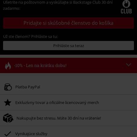
Ušetrite na poštovnom a vyskúšajte si Backstage Club 30 dní
zadarmo:
Pridajte si skúšobné členstvo do košíka
Už ste členom? Prihláste sa tu:
Prihláste sa teraz
-10% - Len na krátku dobu!
Kód poukazu
FLASH
Kopírovať kód
Platné do 8/11/26
Platba PayPal
Minimálna hodnota objednávky 49,99 €.
Exkluzívny tovar a oficiálne licencovaný merch
Po zadaní kódu v košíku, sa zľava uplatní automaticky.
Nemožno kombinovať s inými akciovými kódmi. Zľava sa nevzťahuje na:
Nakupujte bez stresu. Máte 30 dní na vrátenie!
knihy, médiá, vstupenky, Rammstein, (Till) Lindemann, Böhse Onkelz,
Broilers, Die Ärzte, Die Toten Hosen, Metality, darčekové poukazy a položky,
ktorých kúpou podporíte nadáciu.
Vynikajúce služby