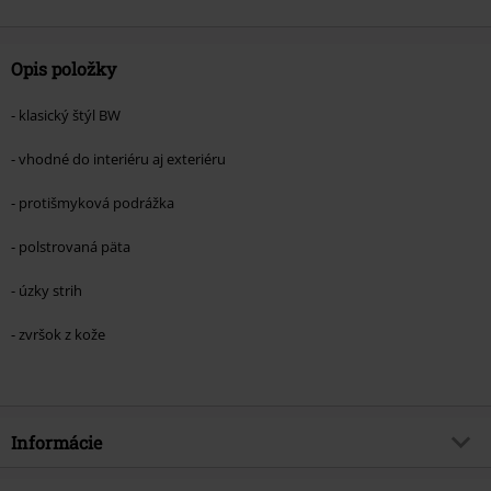
Opis položky
- klasický štýl BW
- vhodné do interiéru aj exteriéru
- protišmyková podrážka
- polstrovaná päta
- úzky strih
- zvršok z kože
Informácie