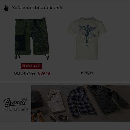
Zákazníci tiež nakúpili
ZĽAVA 47%
€ 26,99
OMC
€ 74,99
€ 39,19