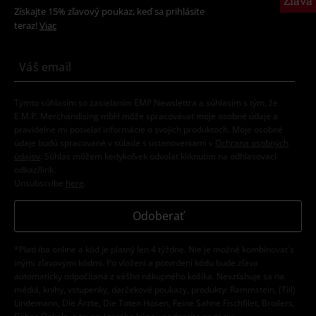
Zľava
Získajte 15% zľavový poukaz, keď sa prihlásite
teraz!
Viac
Týmto súhlasím so zasielaním EMP Newslettra a súhlasím s tým, že
E.M.P. Merchandising mbH môže spracovávať moje osobné údaje a
pravidelne mi posielať informácie o svojich produktoch. Moje osobné
údaje budú spracované v súlade s ustanoveniami v
Ochrana osobných
údajov
. Súhlas môžem kedykoľvek odvolať kliknutím na odhlasovací
odkaz/link.
Unsubscribe
here
.
Odoberať
*Platí iba online a kód je platný len 4 týždne. Nie je možné kombinovať s
inými zľavovými kódmi. Po vložení a potvrdení kódu bude zľava
automaticky odpočítaná z vášho nákupného košíka. Nevzťahuje sa na
médiá, knihy, vstupenky, darčekové poukazy, produkty: Rammstein, (Till)
Lindemann, Die Ärzte, Die Toten Hosen, Feine Sahne Fischfilet, Broilers,