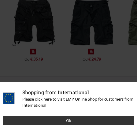
%
%
€ 35,19
€ 24,79
Od
Od
0 Hodnotení
Shopping from International
Please click here to visit EMP Online Shop for customers from
International
Ok