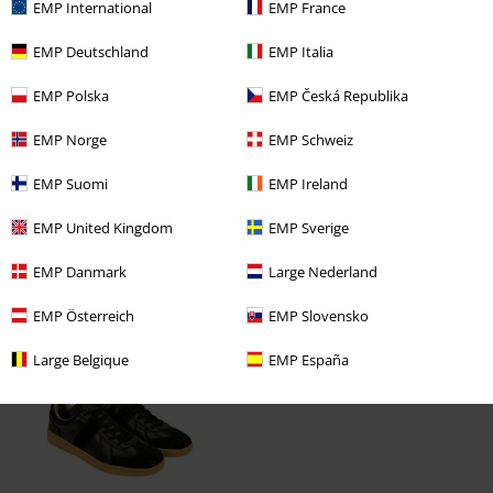
EMP International
EMP France
EMP Deutschland
EMP Italia
EMP Polska
EMP Česká Republika
EMP Norge
EMP Schweiz
EMP Suomi
EMP Ireland
EMP United Kingdom
EMP Sverige
EMP Danmark
Large Nederland
Naposledy navštívené
EMP Österreich
EMP Slovensko
Large Belgique
EMP España