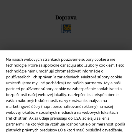
Doprava
Nová aplikácia EMP
Na našich webových stránkach používame súbory cookie a iné
Stiahnite si novú EMP aplikáciu zdarma a využite všetky nové
technológie, ktoré sa spoločne označujú ako „súbory cookies“. Tieto
funkcie a výhody!
technológie nám umožňujú zhromažďovať informácie o
používateľoch, ich správaní a zariadeniach. Niektoré súbory cookie
umiestňujeme my, iné pochádzajú od našich partnerov. My a naši
partneri používame súbory cookie na zabezpečenie spoľahlivosti a
bezpečnosti našej webovej lokality, na zlepšenie a prispôsobenie
vašich nákupných skúseností, na vykonávanie analýz a na
A Warner Music Group Company
marketingové účely (napr. personalizované reklamy) na našej
webovej lokalite, v sociálnych médiách a na webových lokalitách
tretích strán. Ak sa údaje prenášajú do USA, zdieľajú sa len s
partnermi, na ktorých sa vzťahuje rozhodnutie o primeranosti podľa
platných právnych predpisov EÚ a ktorí majú príslušné osvedčenie.