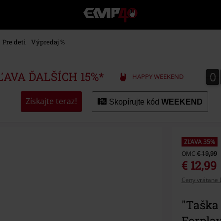
EMP
-
Hudba,
TV
Pre deti
Výpredaj %
filmy
&
seriály,
0
0
ZĽAVA ĎALŠÍCH 15%*
HAPPY WEEKEND
Merch
pre
hráčov,
Získajte teraz!
Skopírujte kód
WEEKEND
Alternatívna
móda
ZĽAVA 35%
OMC
€ 19,99
€ 12,99
Ceny vrátane 
"Taška
Forpla