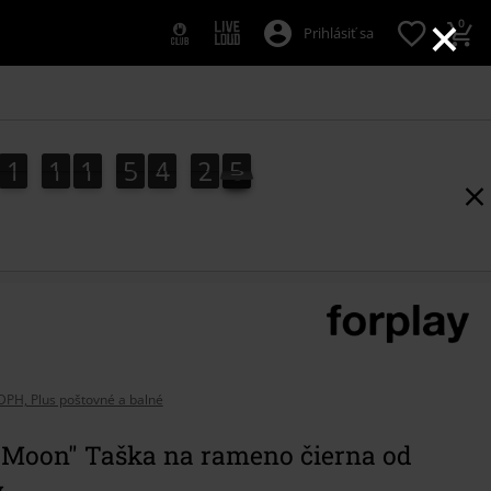
×
0
Prihlásiť sa
1
1
1
5
4
2
5
1
1
1
5
4
2
4
3
6
4
5
DPH, Plus poštovné a balné
 Moon" Taška na rameno čierna od
y