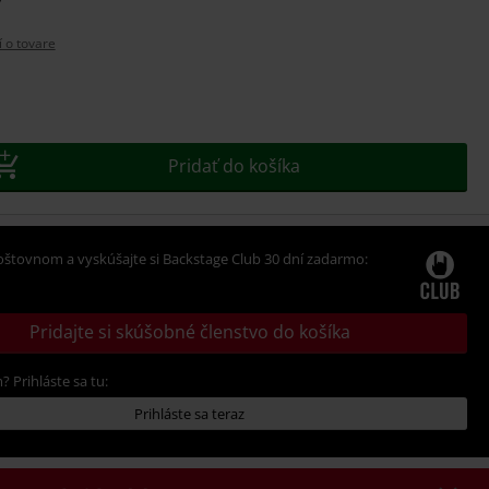
í o tovare
e
Pridať do košíka
oštovnom a vyskúšajte si Backstage Club 30 dní zadarmo:
Pridajte si skúšobné členstvo do košíka
? Prihláste sa tu:
Prihláste sa teraz