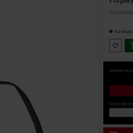
Viac informáci
Vybert
Na sklade
si
veľkosť
Ušetrite na p
Už ste členom