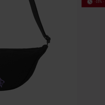
-15% 
Kód pou
Platné do 8/9/
Minimálna hod
Po zadaní kódu
Nemožno kombi
vstupenky, Ram
Hosen, Metalit