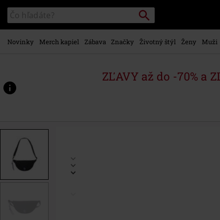
na
Vyhľadávanie
Katalóg
hlavný
vyhľadávania
obsah
Novinky
Merch kapiel
Zábava
Značky
Životný štýl
Ženy
Muži
ZĽAVY až do -70% a 
https://www.emp-
shop.sk/p/ta%C5%A1ka-
moon/595359St.html