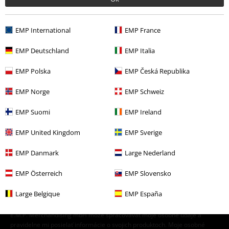
Výpredaj %
Média
CDs
EMP International
EMP France
Merch kapiel
Média
CD
EMP Deutschland
EMP Italia
Merch kapiel
Top Bands
KrawallBrüder
EMP Polska
EMP Česká Republika
Merch kapiel
Žáner
EMP Norge
EMP Schweiz
EMP Suomi
EMP Ireland
15%
E-Mail Newsletter
Zľava
EMP United Kingdom
EMP Sverige
Získajte 15% zľavový poukaz, keď sa prihlásite
teraz!
Viac
EMP Danmark
Large Nederland
EMP Österreich
EMP Slovensko
Large Belgique
EMP España
Týmto súhlasím so zasielaním EMP Newslettra a súhlasím s tým, že
E.M.P. Merchandising mbH môže spracovávať moje osobné údaje a
pravidelne mi posielať informácie o svojich produktoch. Moje osobné