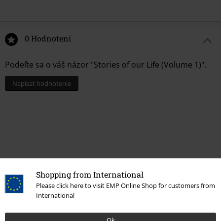
0 Hodnotení
Podeľte sa o váš názor "Stories of our Life (Volume 1)".
Napísať hodnotenie
Shopping from International
Please click here to visit EMP Online Shop for customers from
International
More categories. More options.
Ok