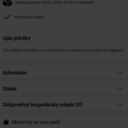
Nakupujte bez stresu. Máte 30 dní na vrátenie!
Vynikajúce služby
Opis položky
CD-vydanie vychádza vo viacstranovom obale typu Inside-Out Digipack.
Informácie
Tovar č.
604932
Dizajn
Názov
Stories of our Life (Volume 1)
Typ výrobku
CD
hudobný žáner
Zodpovedný hospodársky subjekt EÚ
Oi!
Médiá - formát 1-3
CD
Téma produktov
Kapely
Tonpool Medien GmbH
Im Klint 12
Mohlo by sa vám páčiť
Kapela
KrawallBrüder
30938 Burgwedel