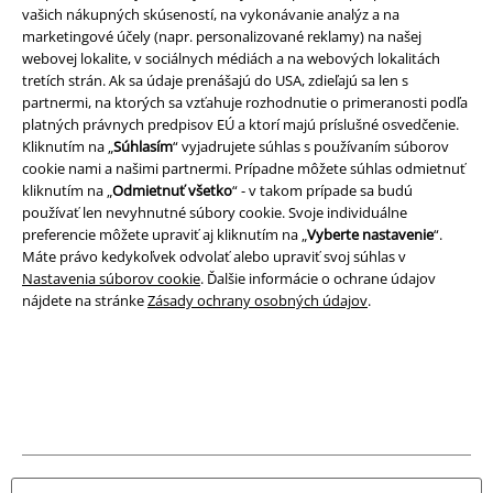
vašich nákupných skúseností, na vykonávanie analýz a na
Právne informácie
marketingové účely (napr. personalizované reklamy) na našej
webovej lokalite, v sociálnych médiách a na webových lokalitách
Podmienky
tretích strán. Ak sa údaje prenášajú do USA, zdieľajú sa len s
partnermi, na ktorých sa vzťahuje rozhodnutie o primeranosti podľa
Imprint
platných právnych predpisov EÚ a ktorí majú príslušné osvedčenie.
Kliknutím na „
Súhlasím
“ vyjadrujete súhlas s používaním súborov
Ochrana osobných údajov
cookie nami a našimi partnermi. Prípadne môžete súhlas odmietnuť
kliknutím na „
Odmietnuť všetko
“ - v takom prípade sa budú
používať len nevyhnutné súbory cookie. Svoje individuálne
Likvidácia odpadu a ochrana životného prostredia
preferencie môžete upraviť aj kliknutím na „
Vyberte nastavenie
“.
Máte právo kedykoľvek odvolať alebo upraviť svoj súhlas v
Vyhlásenie o zhode
Nastavenia súborov cookie
. Ďalšie informácie o ochrane údajov
nájdete na stránke
Zásady ochrany osobných údajov
.
Informácie o prístupnosti
Nastavenia súborov cookie
Odstúpenie od zmluvy
Všetky ceny sú vrátane DPH, bez poštovného a
balného
© 1986-2026 EMP Merchandising