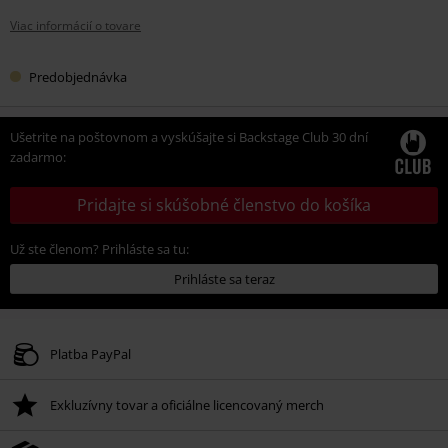
Viac informácií o tovare
Predobjednávka
Ušetrite na poštovnom a vyskúšajte si Backstage Club 30 dní
zadarmo:
Pridajte si skúšobné členstvo do košíka
Už ste členom? Prihláste sa tu:
Prihláste sa teraz
Platba PayPal
Exkluzívny tovar a oficiálne licencovaný merch