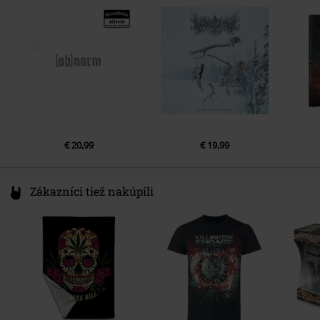
Dátum vydania
9/11/26
Germany
info@tonpool.de
€ 20,99
€ 19,99
Zákazníci tiež nakúpili