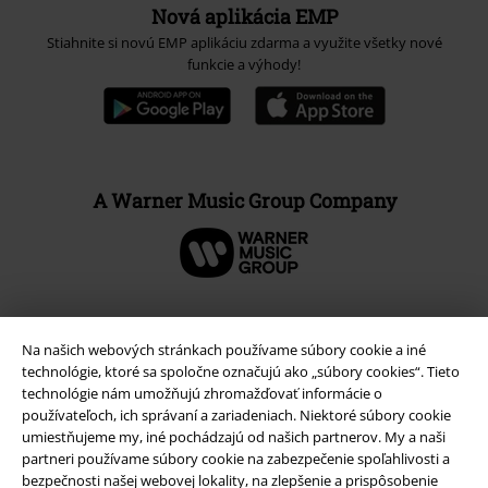
Nová aplikácia EMP
Stiahnite si novú EMP aplikáciu zdarma a využite všetky nové
funkcie a výhody!
A Warner Music Group Company
Na našich webových stránkach používame súbory cookie a iné
technológie, ktoré sa spoločne označujú ako „súbory cookies“. Tieto
technológie nám umožňujú zhromažďovať informácie o
používateľoch, ich správaní a zariadeniach. Niektoré súbory cookie
umiestňujeme my, iné pochádzajú od našich partnerov. My a naši
partneri používame súbory cookie na zabezpečenie spoľahlivosti a
bezpečnosti našej webovej lokality, na zlepšenie a prispôsobenie