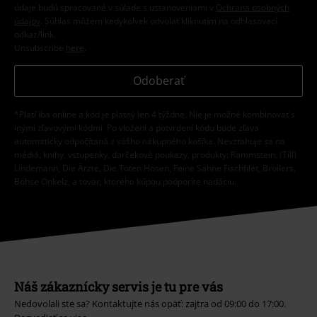
údaje budú spracované v súlade s ustanoveniami v
Ochrana osobných
údajov
. Súhlas môžem kedykoľvek odvolať kliknutím na odhlasovací
odkaz/link.
Unsubscribe
here
.
Odoberať
*Platí iba online a kód je platný len 4 týždne. Nie je možné kombinovať s
inými zľavovými kódmi. Po vložení a potvrdení kódu bude zľava
automaticky odpočítaná z vášho nákupného košíka. Nevzťahuje sa na
médiá, knihy, vstupenky, darčekové poukazy, produkty: Rammstein, (Till)
Lindemann, Die Ärzte, Die Toten Hosen, Feine Sahne Fischfilet, Broilers,
Böhse Onkelz, a tovar, ktorého kúpou podporíte nadáciu.
Náš zákaznícky servis je tu pre vás
Nedovolali ste sa? Kontaktujte nás opäť: zajtra od 09:00 do 17:00.