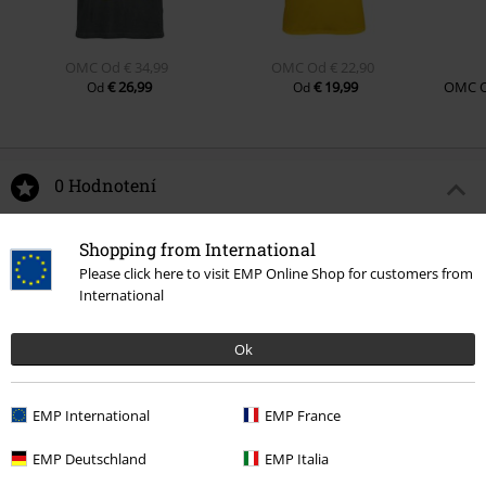
OMC
Od
€ 34,99
OMC
Od
€ 22,90
€ 26,99
€ 19,99
OMC
Od
Od
0 Hodnotení
Podeľte sa o váš názor "Snoopy".
Shopping from International
Please click here to visit EMP Online Shop for customers from
Napísať hodnotenie
International
Ok
EMP International
EMP France
EMP Deutschland
EMP Italia