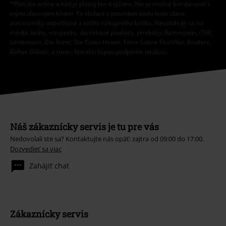
*Platí iba online a kód je platný len 4 týždne. Nie je možné kombinovať s
inými zľavovými kódmi. Po vložení a potvrdení kódu bude zľava
automaticky odpočítaná z vášho nákupného košíka. Nevzťahuje sa na
médiá, knihy, vstupenky, darčekové poukazy, produkty: Rammstein, (Till)
Lindemann, Die Ärzte, Die Toten Hosen, Feine Sahne Fischfilet, Broilers,
Böhse Onkelz, a tovar, ktorého kúpou podporíte nadáciu.
Náš zákaznícky servis je tu pre vás
Nedovolali ste sa? Kontaktujte nás opäť: zajtra od 09:00 do 17:00.
Dozvedieť sa viac
Zahájiť chat
Zákaznícky servis