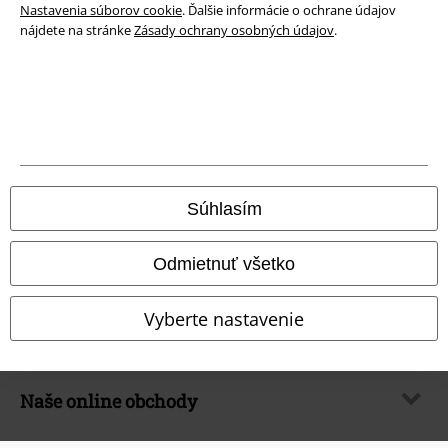
Nastavenia súborov cookie
. Ďalšie informácie o ochrane údajov
nájdete na stránke
Zásady ochrany osobných údajov
.
Likvidácia odpadu a ochrana životného prostredia
Vyhlásenie o zhode
Informácie o prístupnosti
Nastavenia súborov cookie
Súhlasím
Odstúpenie od zmluvy
Odmietnuť všetko
Všetky ceny sú vrátane DPH, bez poštovného a
balného
© 1986-2026 EMP Merchandising
Vyberte nastavenie
Naše online obchody
EMP International