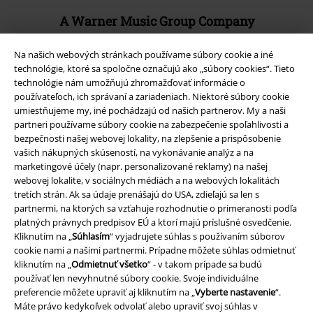
A Warner Music Group Company
Na našich webových stránkach používame súbory cookie a iné
technológie, ktoré sa spoločne označujú ako „súbory cookies“. Tieto
technológie nám umožňujú zhromažďovať informácie o
používateľoch, ich správaní a zariadeniach. Niektoré súbory cookie
umiestňujeme my, iné pochádzajú od našich partnerov. My a naši
partneri používame súbory cookie na zabezpečenie spoľahlivosti a
bezpečnosti našej webovej lokality, na zlepšenie a prispôsobenie
vašich nákupných skúseností, na vykonávanie analýz a na
marketingové účely (napr. personalizované reklamy) na našej
webovej lokalite, v sociálnych médiách a na webových lokalitách
tretích strán. Ak sa údaje prenášajú do USA, zdieľajú sa len s
partnermi, na ktorých sa vzťahuje rozhodnutie o primeranosti podľa
platných právnych predpisov EÚ a ktorí majú príslušné osvedčenie.
Právne informácie
Kliknutím na „
Súhlasím
“ vyjadrujete súhlas s používaním súborov
Podmienky
cookie nami a našimi partnermi. Prípadne môžete súhlas odmietnuť
kliknutím na „
Odmietnuť všetko
“ - v takom prípade sa budú
používať len nevyhnutné súbory cookie. Svoje individuálne
Imprint
preferencie môžete upraviť aj kliknutím na „
Vyberte nastavenie
“.
Máte právo kedykoľvek odvolať alebo upraviť svoj súhlas v
Ochrana osobných údajov