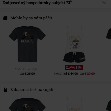
Zodpovedný hospodársky subjekt EÚ
Dátum vydania
12/1/25
Vhodné do mikrovlnnej rúry.
United Labels GmbH
Gildenstraße 6
Mohlo by sa vám páčiť
48157 Münster
Germany
info@unitedlabels.com
ZĽAVA 31%
OMC
Od
€ 34,90
€ 26,99
OMC
Od
€ 44,99
€ 30,99
Od
Od
Zákazníci tiež nakúpili