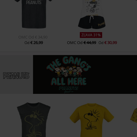
ZĽAVA 31%
OMC
Od
€ 34,90
€ 26,99
OMC
Od
€ 44,99
€ 30,99
Od
Od