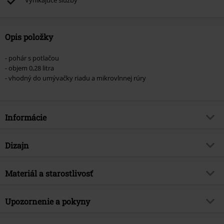
Vynikajúce služby
Opis položky
- pohár s potlačou
- objem 0,28 litra
- vhodný do umývačky riadu a mikrovlnnej rúry
Informácie
Tovar č.
590659
Dizajn
Názov
Snoopy
Typ výrobku
Šálka
Téma produktov
Materiál a starostlivosť
Fan merch, TV seriál, Animácia,
Darčeky
Vrchný materiál
Keramika
Licencia
oficiálne licencovaný produkt
Upozornenie a pokyny
Upozornenie k ošetreniu
Umývačka riadu
Entertainment licence
Peanuts
Možno umývať v umývačke riadu.