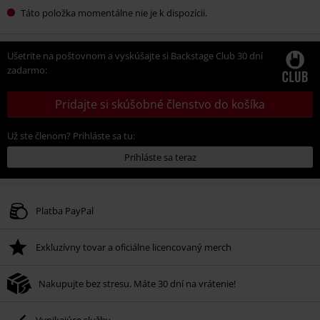
Táto položka momentálne nie je k dispozícii.
Ušetrite na poštovnom a vyskúšajte si Backstage Club 30 dní
zadarmo:
Pridajte si skúšobné členstvo do košíka
Už ste členom? Prihláste sa tu:
Prihláste sa teraz
Platba PayPal
Exkluzívny tovar a oficiálne licencovaný merch
Nakupujte bez stresu. Máte 30 dní na vrátenie!