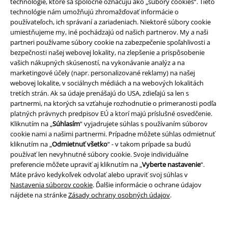
technológie, ktoré sa spoločne označujú ako „súbory cookies“. Tieto
technológie nám umožňujú zhromažďovať informácie o
používateľoch, ich správaní a zariadeniach. Niektoré súbory cookie
Nová aplikácia EMP
umiestňujeme my, iné pochádzajú od našich partnerov. My a naši
Stiahnite si novú EMP aplikáciu zdarma a využite všetky nové
partneri používame súbory cookie na zabezpečenie spoľahlivosti a
funkcie a výhody!
bezpečnosti našej webovej lokality, na zlepšenie a prispôsobenie
vašich nákupných skúseností, na vykonávanie analýz a na
marketingové účely (napr. personalizované reklamy) na našej
webovej lokalite, v sociálnych médiách a na webových lokalitách
tretích strán. Ak sa údaje prenášajú do USA, zdieľajú sa len s
partnermi, na ktorých sa vzťahuje rozhodnutie o primeranosti podľa
platných právnych predpisov EÚ a ktorí majú príslušné osvedčenie.
A Warner Music Group Company
Kliknutím na „
Súhlasím
“ vyjadrujete súhlas s používaním súborov
cookie nami a našimi partnermi. Prípadne môžete súhlas odmietnuť
kliknutím na „
Odmietnuť všetko
“ - v takom prípade sa budú
používať len nevyhnutné súbory cookie. Svoje individuálne
preferencie môžete upraviť aj kliknutím na „
Vyberte nastavenie
“.
Máte právo kedykoľvek odvolať alebo upraviť svoj súhlas v
Nastavenia súborov cookie
. Ďalšie informácie o ochrane údajov
nájdete na stránke
Zásady ochrany osobných údajov
.