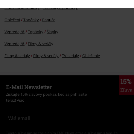
Oblečení & Doplnky
Topánky a ponožky
Oblečení
Topánky
Papuče
Výpredaj %
Topánky
Šlapky
Výpredaj %
Filmy & seriály
Filmy & seriály
Filmy & seriály
TV-seriály
Oblečenie
15%
E-Mail Newsletter
Zľava
Získajte 15% zľavový poukaz, keď sa prihlásite
teraz!
Viac
Týmto súhlasím so zasielaním EMP Newslettra a súhlasím s tým, že