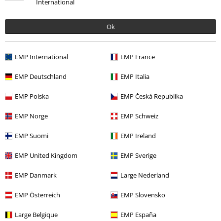
International
Ok
EMP International
EMP France
Naposledy navštívené
EMP Deutschland
EMP Italia
EMP Polska
EMP Česká Republika
EMP Norge
EMP Schweiz
EMP Suomi
EMP Ireland
EMP United Kingdom
EMP Sverige
OMC
€ 14,95
EMP Danmark
Large Nederland
€ 10,99
EMP Österreich
EMP Slovensko
Large Belgique
EMP España
More categories. More options.