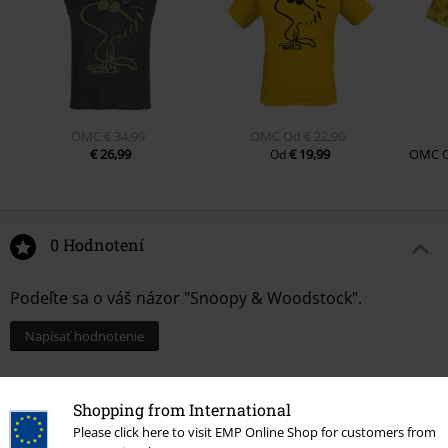
OMC
€ 34,99
OMC
Od
€ 22,90
€ 26,99
€ 19,99
OMC
Od
0 Hodnotení
Podeľte sa o váš názor "Snoopy & Woodstock".
Napísať hodnotenie
Shopping from International
Please click here to visit EMP Online Shop for customers from