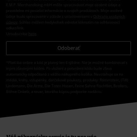
E.M.P. Merchandising mbH môže spracovávať moje osobné údaje a
pravidelne mi posielať informácie o svojich produktoch. Moje osobné
údaje budú spracované v súlade s ustanoveniami v
Ochrana osobných
údajov
. Súhlas môžem kedykoľvek odvolať kliknutím na odhlasovací
odkaz/link.
Unsubscribe
here
.
Odoberať
*Platí iba online a kód je platný len 4 týždne. Nie je možné kombinovať s
inými zľavovými kódmi. Po vložení a potvrdení kódu bude zľava
automaticky odpočítaná z vášho nákupného košíka. Nevzťahuje sa na
médiá, knihy, vstupenky, darčekové poukazy, produkty: Rammstein, (Till)
Lindemann, Die Ärzte, Die Toten Hosen, Feine Sahne Fischfilet, Broilers,
Böhse Onkelz, a tovar, ktorého kúpou podporíte nadáciu.