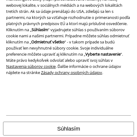
webovej lokalite, v sociálnych médiách a na webových lokalitách
tretích strán. Ak sa údaje prenášajú do USA, zdieľajú sa len s
partnermi, na ktorých sa vzťahuje rozhodnutie o primeranosti podľa
platných právnych predpisov EÚ a ktorí majú príslušné osvedčenie.
Právne informácie
Kliknutím na „
Súhlasím
“ vyjadrujete súhlas s používaním súborov
cookie nami a našimi partnermi. Prípadne môžete súhlas odmietnuť
Podmienky
kliknutím na „
Odmietnuť všetko
“ - v takom prípade sa budú
používať len nevyhnutné súbory cookie. Svoje individuálne
Imprint
preferencie môžete upraviť aj kliknutím na „
Vyberte nastavenie
“.
Máte právo kedykoľvek odvolať alebo upraviť svoj súhlas v
Nastavenia súborov cookie
. Ďalšie informácie o ochrane údajov
Ochrana osobných údajov
nájdete na stránke
Zásady ochrany osobných údajov
.
Likvidácia odpadu a ochrana životného prostredia
Vyhlásenie o zhode
Informácie o prístupnosti
Nastavenia súborov cookie
Súhlasím
Odstúpenie od zmluvy