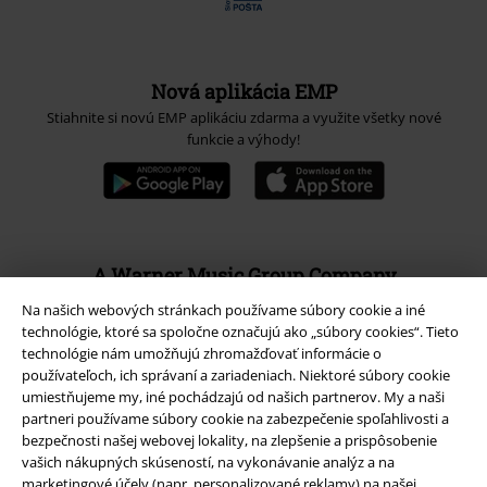
Nová aplikácia EMP
Stiahnite si novú EMP aplikáciu zdarma a využite všetky nové
funkcie a výhody!
A Warner Music Group Company
Na našich webových stránkach používame súbory cookie a iné
technológie, ktoré sa spoločne označujú ako „súbory cookies“. Tieto
technológie nám umožňujú zhromažďovať informácie o
používateľoch, ich správaní a zariadeniach. Niektoré súbory cookie
umiestňujeme my, iné pochádzajú od našich partnerov. My a naši
partneri používame súbory cookie na zabezpečenie spoľahlivosti a
bezpečnosti našej webovej lokality, na zlepšenie a prispôsobenie
vašich nákupných skúseností, na vykonávanie analýz a na
marketingové účely (napr. personalizované reklamy) na našej