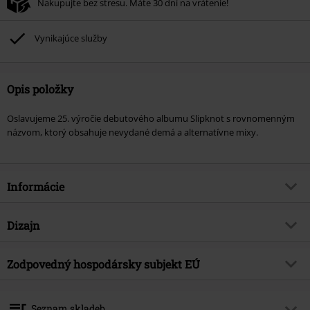
Nakupujte bez stresu. Máte 30 dní na vrátenie!
Vynikajúce služby
Opis položky
Oslavujeme 25. výročie debutového albumu Slipknot s rovnomenným
názvom, ktorý obsahuje nevydané demá a alternatívne mixy.
Informácie
Tovar č.
591675
Dizajn
Názov
Slipknot (25th Anniversary
Edition)
Typ výrobku
CD
Zodpovedný hospodársky subjekt EÚ
hudobný žáner
Nu Metal
Médiá - formát 1-3
2-CD
Warner Music Group Germany Holding GmbH
Téma produktov
Kapely
Alter Wandrahm 14
Seznam skladeb