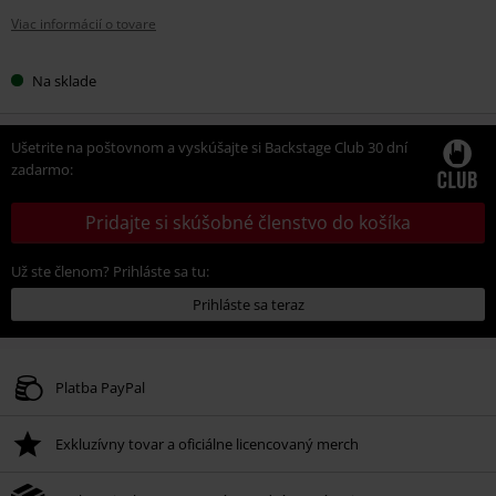
Viac informácií o tovare
Na sklade
Ušetrite na poštovnom a vyskúšajte si Backstage Club 30 dní
zadarmo:
Pridajte si skúšobné členstvo do košíka
Už ste členom? Prihláste sa tu:
Prihláste sa teraz
Platba PayPal
Exkluzívny tovar a oficiálne licencovaný merch