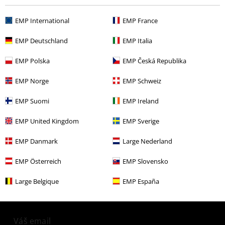
EMP International
EMP France
More categories. More options.
EMP Deutschland
EMP Italia
Výpredaj %
Média
CDs
EMP Polska
EMP Česká Republika
Merch kapiel
Top Bands
Slipknot
Média
CD
EMP Norge
EMP Schweiz
Merch kapiel
Žáner
Nu Metal
EMP Suomi
EMP Ireland
Merch kapiel
Média
CD
EMP United Kingdom
EMP Sverige
EMP Danmark
Large Nederland
15%
EMP Österreich
EMP Slovensko
E-Mail Newsletter
Zľava
Large Belgique
EMP España
Získajte 15% zľavový poukaz, keď sa prihlásite
teraz!
Viac