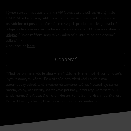
Týmto súhlasím so zasielaním EMP Newslettra a súhlasím s tým, že
E.M.P. Merchandising mbH môže spracovávať moje osobné údaje a
pravidelne mi posielať informácie o svojich produktoch. Moje osobné
údaje budú spracované v súlade s ustanoveniami v
Ochrana osobných
údajov
. Súhlas môžem kedykoľvek odvolať kliknutím na odhlasovací
odkaz/link.
Unsubscribe
here
.
Odoberať
*Platí iba online a kód je platný len 4 týždne. Nie je možné kombinovať s
inými zľavovými kódmi. Po vložení a potvrdení kódu bude zľava
automaticky odpočítaná z vášho nákupného košíka. Nevzťahuje sa na
médiá, knihy, vstupenky, darčekové poukazy, produkty: Rammstein, (Till)
Lindemann, Die Ärzte, Die Toten Hosen, Feine Sahne Fischfilet, Broilers,
Böhse Onkelz, a tovar, ktorého kúpou podporíte nadáciu.