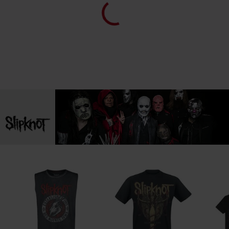
14.
Scissors
CD 2
1.
Wait And Bleed (Demo)
2.
Snap (Demo)
3.
Interloper (Demo)
4.
Despise (Demo)
5.
Only One (Demo)
6.
Me Inside (Demo)
7.
Prosthetics (Demo)
8.
Surfacing (Jay Baumgardner Mix)
9.
Only One (Jay Baumgardner Mix)
10.
No Life (Jay Baumgardner Mix)
11.
(sic) (Ulrich Wild Mix)
12.
Purity