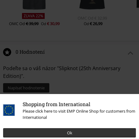
13.
Eeyore
ZĽAVA 22%
OMC
Od
€ 32,99
OMC
Od
€ 39,99
€ 30,99
€ 26,99
Od
Od
0 Hodnotení
Podeľte sa o váš názor "Slipknot (25th Anniversary
Edition)".
Napísať hodnotenie
Shopping from International
Please click here to visit EMP Online Shop for customers from
International
Ok