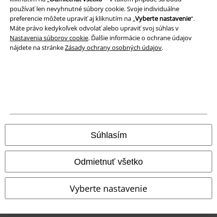
Likvidácia odpadu a ochrana životného prostredia
používať len nevyhnutné súbory cookie. Svoje individuálne
preferencie môžete upraviť aj kliknutím na „
Vyberte nastavenie
“.
Máte právo kedykoľvek odvolať alebo upraviť svoj súhlas v
Vyhlásenie o zhode
Nastavenia súborov cookie
. Ďalšie informácie o ochrane údajov
nájdete na stránke
Zásady ochrany osobných údajov
.
Informácie o prístupnosti
Nastavenia súborov cookie
Odstúpenie od zmluvy
Všetky ceny sú vrátane DPH, bez poštovného a
balného
© 1986-2026 EMP Merchandising
Súhlasím
Odmietnuť všetko
Naše online obchody
Vyberte nastavenie
EMP International