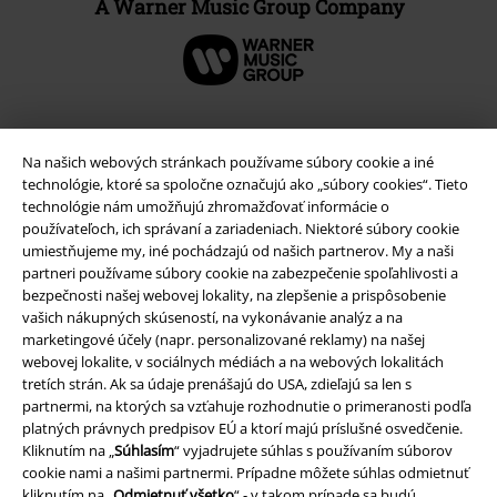
A Warner Music Group Company
Na našich webových stránkach používame súbory cookie a iné
technológie, ktoré sa spoločne označujú ako „súbory cookies“. Tieto
technológie nám umožňujú zhromažďovať informácie o
používateľoch, ich správaní a zariadeniach. Niektoré súbory cookie
umiestňujeme my, iné pochádzajú od našich partnerov. My a naši
partneri používame súbory cookie na zabezpečenie spoľahlivosti a
bezpečnosti našej webovej lokality, na zlepšenie a prispôsobenie
vašich nákupných skúseností, na vykonávanie analýz a na
Právne informácie
marketingové účely (napr. personalizované reklamy) na našej
webovej lokalite, v sociálnych médiách a na webových lokalitách
Podmienky
tretích strán. Ak sa údaje prenášajú do USA, zdieľajú sa len s
partnermi, na ktorých sa vzťahuje rozhodnutie o primeranosti podľa
Imprint
platných právnych predpisov EÚ a ktorí majú príslušné osvedčenie.
Kliknutím na „
Súhlasím
“ vyjadrujete súhlas s používaním súborov
Ochrana osobných údajov
cookie nami a našimi partnermi. Prípadne môžete súhlas odmietnuť
kliknutím na „
Odmietnuť všetko
“ - v takom prípade sa budú