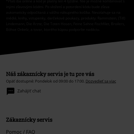
*Platí iba online a kód je platný len 4 týždne. Nie je možné kombinovať s
inými zľavovými kódmi. Po vložení a potvrdení kódu bude zľava
automaticky odpočítaná z vášho nákupného košíka. Nevzťahuje sa na
médiá, knihy, vstupenky, darčekové poukazy, produkty: Rammstein, (Till)
Lindemann, Die Ärzte, Die Toten Hosen, Feine Sahne Fischfilet, Broilers,
Böhse Onkelz, a tovar, ktorého kúpou podporíte nadáciu.
Náš zákaznícky servis je tu pre vás
Opäť dostupné: Pondelok od 09:00 do 17:00.
Dozvedieť sa viac
Zahájiť chat
Zákaznícky servis
Pomoc / FAQ