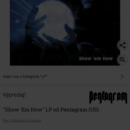
Nájsť viac z kategórie "LP"
Výpredaj!
"Show 'Em How" LP od Pentagram (US)
Viac informácií o tovare