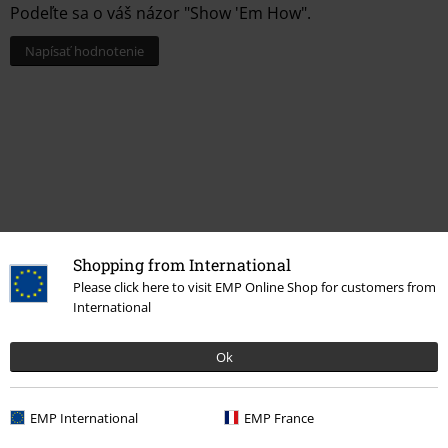
Podeľte sa o váš názor "Show 'Em How".
Napísať hodnotenie
Shopping from International
Please click here to visit EMP Online Shop for customers from
International
More categories. More options.
Výpredaj %
Média
Vinyl
Ok
Merch kapiel
Žáner
EMP International
EMP France
Merch kapiel
Média
LP