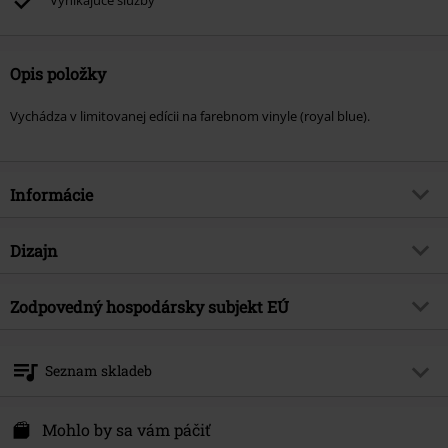
Vynikajúce služby
Opis položky
Vychádza v limitovanej edícii na farebnom vinyle (royal blue).
Informácie
Tovar č.
580299
Dizajn
Názov
Show 'Em How
Typ výrobku
LP
hudobný žáner
Zodpovedný hospodársky subjekt EÚ
Doom
Médiá - formát 1-3
LP
Téma produktov
Kapely
375 Media GmbH
Schlachthofstraße 36a
Kapela
Pentagram (US)
Seznam skladeb
21079 Hamburg
Dátum vydania
1/31/25
Germany
LP 1
info@375media.com
Mohlo by sa vám páčiť