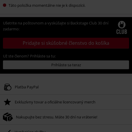
Táto položka momentálne nie je k dispozícii.
Ušetrite na poštovnom a vyskúšajte si Backstage Club 30 dní
zadarmo:
Pridajte si skúšobné členstvo do košíka
Už ste členom? Prihláste sa tu:
Prihláste sa teraz
Platba PayPal
Exkluzívny tovar a oficiálne licencovaný merch
Nakupujte bez stresu. Máte 30 dní na vrátenie!