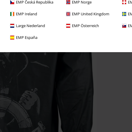
EMP Česká Republika
EMP Norge
EM
EMP Ireland
EMP United Kingdom
EM
Large Nederland
EMP Österreich
EM
EMP España