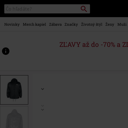
na
Vyhľadávanie
Katalóg
hlavný
vyhľadávania
obsah
Novinky
Merch kapiel
Zábava
Značky
Životný štýl
Ženy
Muži
ZĽAVY až do -70% a 
https://www.emp-
shop.sk/p/seemann/587140.html