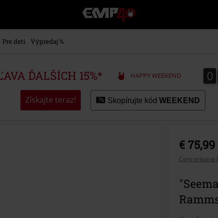
EMP
-
Hudba,
TV
Pre deti
Výpredaj %
filmy
&
seriály,
0
0
ZĽAVA ĎALŠÍCH 15%*
HAPPY WEEKEND
Merch
pre
hráčov,
Získajte teraz!
Skopírujte kód
WEEKEND
Alternatívna
móda
€ 75,99
Ceny vrátane 
"Seema
Ramms