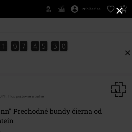
×
0
Prihlásiť sa
1
0
7
4
5
2
9
8
1
0
7
4
5
2
8
3
0
9
DPH, Plus poštovné a balné
nn" Prechodné bundy čierna od
tein