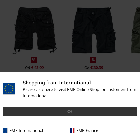
%
%
€ 43,99
€ 30,99
Od
Od
Shopping from International
Please click here to visit EMP Online Shop for customers from
0 Hodnotení
International
Ok
Podeľte sa o váš názor "Savage Vintage Shorts".
Napísať hodnotenie
EMP International
EMP France