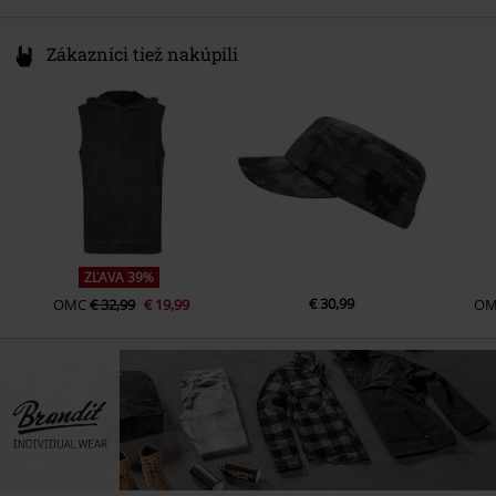
Zákazníci tiež nakúpili
ZĽAVA 39%
€ 30,99
OMC
€ 32,99
€ 19,99
O