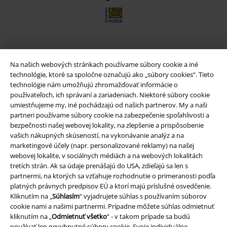
Nová aplikácia EMP
Na našich webových stránkach používame súbory cookie a iné
Stiahnite si novú EMP aplikáciu zdarma a využite všetky nové
technológie, ktoré sa spoločne označujú ako „súbory cookies“. Tieto
funkcie a výhody!
technológie nám umožňujú zhromažďovať informácie o
používateľoch, ich správaní a zariadeniach. Niektoré súbory cookie
umiestňujeme my, iné pochádzajú od našich partnerov. My a naši
partneri používame súbory cookie na zabezpečenie spoľahlivosti a
bezpečnosti našej webovej lokality, na zlepšenie a prispôsobenie
vašich nákupných skúseností, na vykonávanie analýz a na
A Warner Music Group Company
marketingové účely (napr. personalizované reklamy) na našej
webovej lokalite, v sociálnych médiách a na webových lokalitách
tretích strán. Ak sa údaje prenášajú do USA, zdieľajú sa len s
partnermi, na ktorých sa vzťahuje rozhodnutie o primeranosti podľa
platných právnych predpisov EÚ a ktorí majú príslušné osvedčenie.
Kliknutím na „
Súhlasím
“ vyjadrujete súhlas s používaním súborov
cookie nami a našimi partnermi. Prípadne môžete súhlas odmietnuť
kliknutím na „
Odmietnuť všetko
“ - v takom prípade sa budú
používať len nevyhnutné súbory cookie. Svoje individuálne