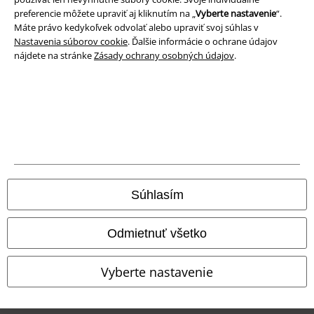
preferencie môžete upraviť aj kliknutím na „
Vyberte nastavenie
“.
Máte právo kedykoľvek odvolať alebo upraviť svoj súhlas v
Nastavenia súborov cookie
. Ďalšie informácie o ochrane údajov
nájdete na stránke
Zásady ochrany osobných údajov
.
Právne informácie
Podmienky
Imprint
Ochrana osobných údajov
Súhlasím
Likvidácia odpadu a ochrana životného prostredia
Odmietnuť všetko
Vyhlásenie o zhode
Vyberte nastavenie
Informácie o prístupnosti
Nastavenia súborov cookie