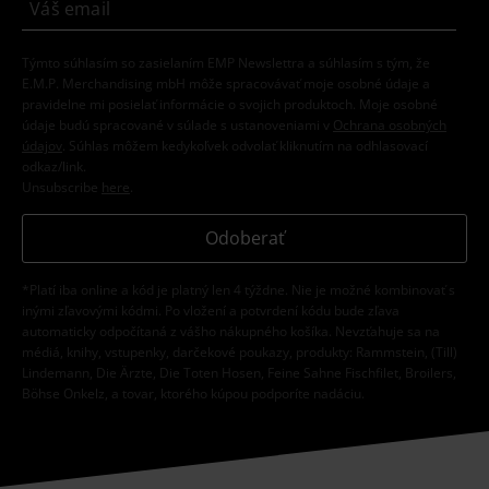
Týmto súhlasím so zasielaním EMP Newslettra a súhlasím s tým, že
E.M.P. Merchandising mbH môže spracovávať moje osobné údaje a
pravidelne mi posielať informácie o svojich produktoch. Moje osobné
údaje budú spracované v súlade s ustanoveniami v
Ochrana osobných
údajov
. Súhlas môžem kedykoľvek odvolať kliknutím na odhlasovací
odkaz/link.
Unsubscribe
here
.
Odoberať
*Platí iba online a kód je platný len 4 týždne. Nie je možné kombinovať s
inými zľavovými kódmi. Po vložení a potvrdení kódu bude zľava
automaticky odpočítaná z vášho nákupného košíka. Nevzťahuje sa na
médiá, knihy, vstupenky, darčekové poukazy, produkty: Rammstein, (Till)
Lindemann, Die Ärzte, Die Toten Hosen, Feine Sahne Fischfilet, Broilers,
Böhse Onkelz, a tovar, ktorého kúpou podporíte nadáciu.