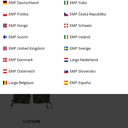
EMP Deutschland
EMP Italia
EMP Polska
EMP Česká Republika
EMP Norge
EMP Schweiz
EMP Suomi
EMP Ireland
EMP United Kingdom
EMP Sverige
Naposledy navštívené
EMP Danmark
Large Nederland
EMP Österreich
EMP Slovensko
Large Belgique
EMP España
€ 53,99
Od