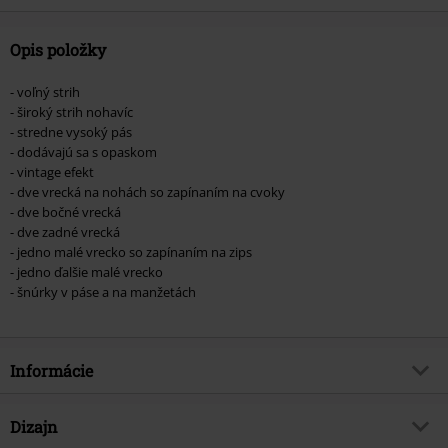
Opis položky
- voľný strih
- široký strih nohavíc
- stredne vysoký pás
- dodávajú sa s opaskom
- vintage efekt
- dve vrecká na nohách so zapínaním na cvoky
- dve bočné vrecká
- dve zadné vrecká
- jedno malé vrecko so zapínaním na zips
- jedno ďalšie malé vrecko
- šnúrky v páse a na manžetách
Informácie
Tovar č.
489024
Dizajn