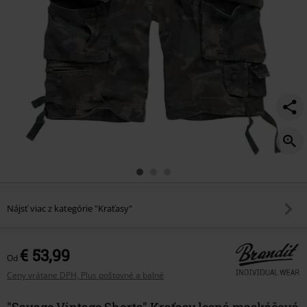
Nájsť viac z kategórie "Kraťasy"
€ 53,99
Od
Ceny vrátane DPH, Plus poštovné a balné
"Savage Vintage Shorts" Kraťasy lesná maskáčová