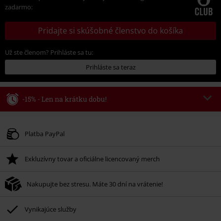
zadarmo:
Pridajte si skúšobné členstvo do košíka
Už ste členom? Prihláste sa tu:
Prihláste sa teraz
-15% - Len na krátku dobu!
Kód poukazu
WEEKEND
Kopírovať kód
Platné do 8/9/26
Platba PayPal
Minimálna hodnota objednávky 49,99 €.
Exkluzívny tovar a oficiálne licencovaný merch
Po zadaní kódu v košíku, sa zľava uplatní automaticky.
Nemožno kombinovať s inými akciovými kódmi. Zľava sa nevzťahuje na:
Nakupujte bez stresu. Máte 30 dní na vrátenie!
knihy, médiá, vstupenky, Rammstein, (Till) Lindemann, Böhse Onkelz,
Broilers, Die Ärzte, Die Toten Hosen, Metality, darčekové poukazy a položky,
ktorých kúpou podporíte nadáciu.
Vynikajúce služby