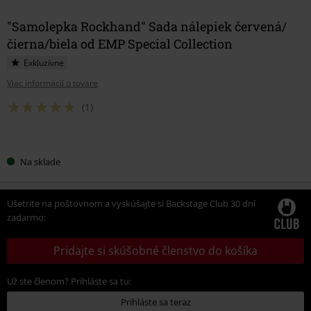
"Samolepka Rockhand" Sada nálepiek červená/
čierna/biela od EMP Special Collection
Exkluzívne
Viac informácií o tovare
(1)
Vyberte
Na sklade
si
veľkosť
Ušetrite na poštovnom a vyskúšajte si Backstage Club 30 dní
zadarmo:
Pridajte si skúšobné členstvo do košíka
Už ste členom? Prihláste sa tu:
Prihláste sa teraz