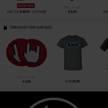
ZĽAVA 60%
OMC
€ 9,99
OMC
Od
€ 49,99
€ 19,99
€ 8,99
OM
Od
Zákazníci tiež nakúpili
OMC
€ 10,99
€ 26,99
€ 6,99
Od