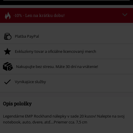
-10% - Len na krátku dobu!
Kód poukazu
FLASH
Kopírovať kód
Platné do 8/11/26
Platba PayPal
Minimálna hodnota objednávky 49,99 €.
Exkluzívny tovar a oficiálne licencovaný merch
Po zadaní kódu v košíku, sa zľava uplatní automaticky.
Nemožno kombinovať s inými akciovými kódmi. Zľava sa nevzťahuje na:
Nakupujte bez stresu. Máte 30 dní na vrátenie!
knihy, médiá, vstupenky, Rammstein, (Till) Lindemann, Böhse Onkelz,
Broilers, Die Ärzte, Die Toten Hosen, Metality, darčekové poukazy a položky,
ktorých kúpou podporíte nadáciu.
Vynikajúce služby
Opis položky
Legendárne EMP Rockhand nálepky v sade 20 kusov! Nalepte na svoj
notebook, auto, dvere, atď....Priemer cca. 7,5 cm