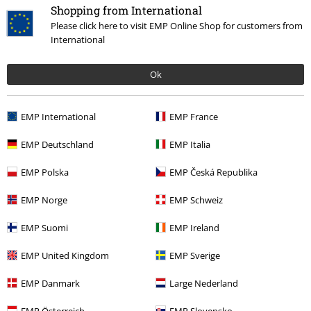
Shopping from International
How do reviews work?
Please click here to visit EMP Online Shop for customers from
Triediť podľa
Dátum
Nápomocný
International
Ok
Marek M.
18 Hodnotenie
EMP International
EMP France
Publikované: Pondelok, 27.03.2017
EMP Deutschland
EMP Italia
EMP
EMP Polska
EMP Česká Republika
Super nálepky, rozdal som aj v robote a kolegovia si ich dali aj na
autá. Jednu som si nalepil aj na moje auto a manželka ma skoro
EMP Norge
EMP Schweiz
nakopala do...
EMP Suomi
EMP Ireland
EMP United Kingdom
EMP Sverige
Overená recenzia
EMP Danmark
Large Nederland
Pomohlo Vám toto hodnotenie?
EMP Österreich
EMP Slovensko