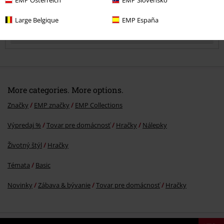
Large Belgique
EMP España
Komentár
More categories. More options.
Značky
EMP značky
EMP Collections
Výpredaj %
Tovar pre domácnosť
Hračky
Nálepky
Poslať komentár
Životný štýl
Hračky
Témata
Basic
Novinky
Zábava & bývanie
Tovar pre domácnosť
Hračky