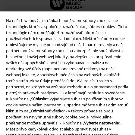
Na našich webových stránkach používame súbory cookie a iné
technológie, ktoré sa spoločne označujú ako „súbory cookies“. Tieto
technológie nám umožňujú zhromažďovať informácie o
používateľoch, ich správaní a zariadeniach. Niektoré súbory cookie
umiestňujeme my, iné pochádzajú od našich partnerov. My a naši
partneri používame súbory cookie na zabezpečenie spoľahlivosti a
bezpečnosti našej webovej lokality, na zlepšenie a prispôsobenie
vašich nákupných skúseností, na vykonávanie analýz a na
marketingové účely (napr. personalizované reklamy) na našej
webovej lokalite, v sociálnych médiách a na webových lokalitách
Právne informácie
tretích strán. Ak sa údaje prenášajú do USA, zdieľajú sa len s
Podmienky
partnermi, na ktorých sa vzťahuje rozhodnutie o primeranosti podľa
platných právnych predpisov EÚ a ktorí majú príslušné osvedčenie.
Kliknutím na „
Súhlasím
“ vyjadrujete súhlas s používaním súborov
Imprint
cookie nami a našimi partnermi. Prípadne môžete súhlas odmietnuť
kliknutím na „
Odmietnuť všetko
“ - v takom prípade sa budú
Ochrana osobných údajov
používať len nevyhnutné súbory cookie. Svoje individuálne
preferencie môžete upraviť aj kliknutím na „
Vyberte nastavenie
“.
Likvidácia odpadu a ochrana životného prostredia
Máte právo kedykoľvek odvolať alebo upraviť svoj súhlas v