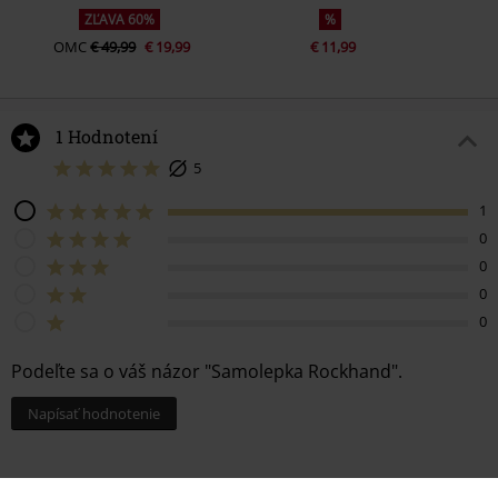
ZĽAVA 60%
%
OMC
€ 49,99
€ 19,99
€ 11,99
1 Hodnotení
5
1
0
0
0
0
Podeľte sa o váš názor "Samolepka Rockhand".
Napísať hodnotenie