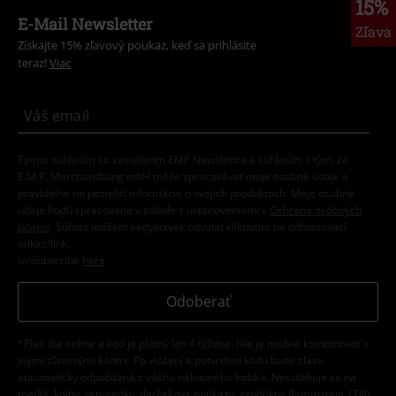
15%
E-Mail Newsletter
Zľava
Získajte 15% zľavový poukaz, keď sa prihlásite
teraz!
Viac
Týmto súhlasím so zasielaním EMP Newslettra a súhlasím s tým, že
E.M.P. Merchandising mbH môže spracovávať moje osobné údaje a
pravidelne mi posielať informácie o svojich produktoch. Moje osobné
údaje budú spracované v súlade s ustanoveniami v
Ochrana osobných
údajov
. Súhlas môžem kedykoľvek odvolať kliknutím na odhlasovací
odkaz/link.
Unsubscribe
here
.
Odoberať
*Platí iba online a kód je platný len 4 týždne. Nie je možné kombinovať s
inými zľavovými kódmi. Po vložení a potvrdení kódu bude zľava
automaticky odpočítaná z vášho nákupného košíka. Nevzťahuje sa na
médiá, knihy, vstupenky, darčekové poukazy, produkty: Rammstein, (Till)