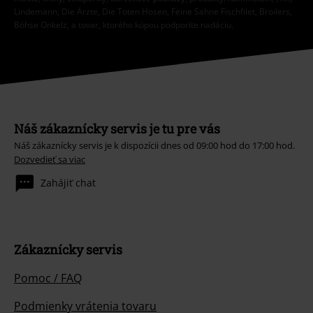
Lindemann, Die Ärzte, Die Toten Hosen, Feine Sahne Fischfilet, Broilers,
Böhse Onkelz, a tovar, ktorého kúpou podporíte nadáciu.
Náš zákaznícky servis je tu pre vás
Náš zákaznícky servis je k dispozícii dnes od 09:00 hod do 17:00 hod.
Dozvedieť sa viac
Zahájiť chat
Zákaznícky servis
Pomoc / FAQ
Podmienky vrátenia tovaru