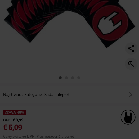
Nájsť viac z kategórie "Sada nálepiek"
ZĽAVA 49%
OMC
€ 9,99
€ 5,09
Ceny vrátane DPH, Plus poštovné a balné