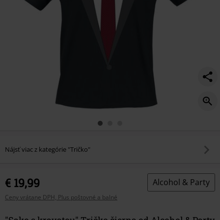
Nájsť viac z kategórie "Tričko"
€ 19,99
Alcohol & Party
Ceny vrátane DPH, Plus poštovné a balné
"Sako s kravatou" Tričko čierna od Alcohol & Party