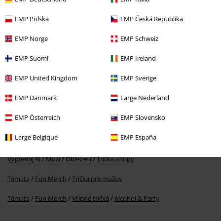
EMP Polska
EMP Česká Republika
EMP Norge
EMP Schweiz
EMP Suomi
EMP Ireland
€ 19,99
EMP United Kingdom
EMP Sverige
EMP Danmark
Large Nederland
More categories. More options.
EMP Österreich
EMP Slovensko
Výpredaj %
Tovar pre domácnosť
Large Belgique
EMP España
Novinky
Zábava & bývanie
Fun Merch
Výpredaj %
Muži
Oblečení
Tričká a topy
Témata
Fun Merch
Trička pre mužov
Témata
Fun Merch
Vtipné tričká
Alcohol & Party