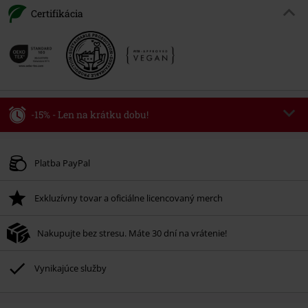
Certifikácia
-15% - Len na krátku dobu!
Kód poukazu
WEEKEND
Kopírovať kód
Platné do 8/9/26
Platba PayPal
Minimálna hodnota objednávky 49,99 €.
Exkluzívny tovar a oficiálne licencovaný merch
Po zadaní kódu v košíku, sa zľava uplatní automaticky.
Nemožno kombinovať s inými akciovými kódmi. Zľava sa nevzťahuje na:
Nakupujte bez stresu. Máte 30 dní na vrátenie!
knihy, médiá, vstupenky, Rammstein, (Till) Lindemann, Böhse Onkelz,
Broilers, Die Ärzte, Die Toten Hosen, Metality, darčekové poukazy a položky,
ktorých kúpou podporíte nadáciu.
Vynikajúce služby