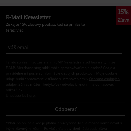
15%
E-Mail Newsletter
Zľava
Získajte 15% zľavový poukaz, keď sa prihlásite
teraz!
Viac
Týmto súhlasím so zasielaním EMP Newslettra a súhlasím s tým, že
E.M.P. Merchandising mbH môže spracovávať moje osobné údaje a
pravidelne mi posielať informácie o svojich produktoch. Moje osobné
údaje budú spracované v súlade s ustanoveniami v
Ochrana osobných
údajov
. Súhlas môžem kedykoľvek odvolať kliknutím na odhlasovací
odkaz/link.
Unsubscribe
here
.
Odoberať
*Platí iba online a kód je platný len 4 týždne. Nie je možné kombinovať s
inými zľavovými kódmi. Po vložení a potvrdení kódu bude zľava