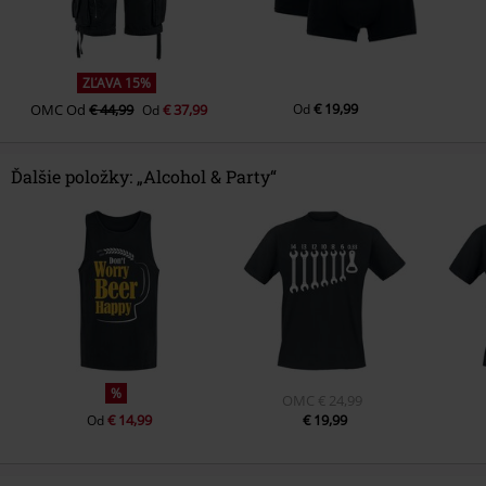
ZĽAVA 15%
€ 19,99
OMC
Od
€ 44,99
€ 37,99
Od
Od
Ďalšie položky: „Alcohol & Party“
%
OMC
€ 24,99
€ 14,99
€ 19,99
Od