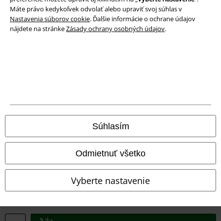
Likvidácia odpadu a ochrana životného prostredia
Máte právo kedykoľvek odvolať alebo upraviť svoj súhlas v
Nastavenia súborov cookie
. Ďalšie informácie o ochrane údajov
Vyhlásenie o zhode
nájdete na stránke
Zásady ochrany osobných údajov
.
Informácie o prístupnosti
Nastavenia súborov cookie
Odstúpenie od zmluvy
Všetky ceny sú vrátane DPH, bez poštovného a
balného
Súhlasím
© 1986-2026 EMP Merchandising
Odmietnuť všetko
Vyberte nastavenie
Naše online obchody
EMP International
EMP France