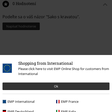
0 Hodnotení
Podeľte sa o váš názor "Sako s kravatou".
Napísať hodnotenie
Shopping from International
Please click here to visit EMP Online Shop for customers from
International
Ok
Naposledy navštívené
EMP International
EMP France
EMP Deutschland
EMP Italia