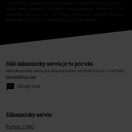
automaticky odpočítaná z vášho nákupného košíka. Nevzťahuje sa na
médiá, knihy, vstupenky, darčekové poukazy, produkty: Rammstein, (Till)
Lindemann, Die Ärzte, Die Toten Hosen, Feine Sahne Fischfilet, Broilers,
Böhse Onkelz, a tovar, ktorého kúpou podporíte nadáciu.
Náš zákaznícky servis je tu pre vás
Náš zákaznícky servis je k dispozícii dnes od 09:00 hod do 17:00 hod.
Dozvedieť sa viac
Zahájiť chat
Zákaznícky servis
Pomoc / FAQ