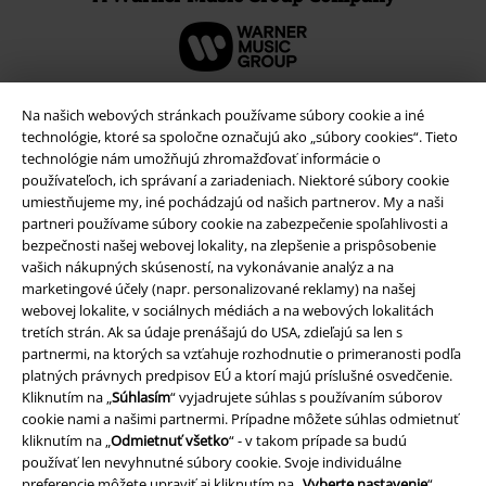
Na našich webových stránkach používame súbory cookie a iné
technológie, ktoré sa spoločne označujú ako „súbory cookies“. Tieto
technológie nám umožňujú zhromažďovať informácie o
používateľoch, ich správaní a zariadeniach. Niektoré súbory cookie
umiestňujeme my, iné pochádzajú od našich partnerov. My a naši
partneri používame súbory cookie na zabezpečenie spoľahlivosti a
bezpečnosti našej webovej lokality, na zlepšenie a prispôsobenie
vašich nákupných skúseností, na vykonávanie analýz a na
marketingové účely (napr. personalizované reklamy) na našej
Právne informácie
webovej lokalite, v sociálnych médiách a na webových lokalitách
tretích strán. Ak sa údaje prenášajú do USA, zdieľajú sa len s
Podmienky
partnermi, na ktorých sa vzťahuje rozhodnutie o primeranosti podľa
platných právnych predpisov EÚ a ktorí majú príslušné osvedčenie.
Imprint
Kliknutím na „
Súhlasím
“ vyjadrujete súhlas s používaním súborov
cookie nami a našimi partnermi. Prípadne môžete súhlas odmietnuť
kliknutím na „
Odmietnuť všetko
“ - v takom prípade sa budú
Ochrana osobných údajov
používať len nevyhnutné súbory cookie. Svoje individuálne
preferencie môžete upraviť aj kliknutím na „
Vyberte nastavenie
“.