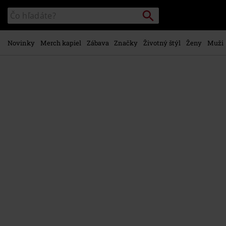
na
Vyhľadávanie
Katalóg
hlavný
vyhľadávania
obsah
Novinky
Merch kapiel
Zábava
Značky
Životný štýl
Ženy
Muži
https://www.emp-
shop.sk/p/sada-
na-
p%C3%ADsanie/544135St.html