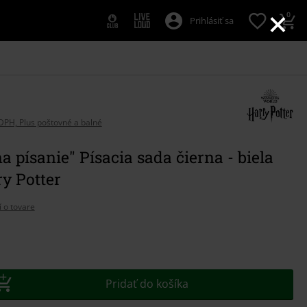
×
0
Prihlásiť sa
DPH, Plus poštovné a balné
a písanie" Písacia sada čierna - biela
y Potter
í o tovare
e
Pridať do košíka