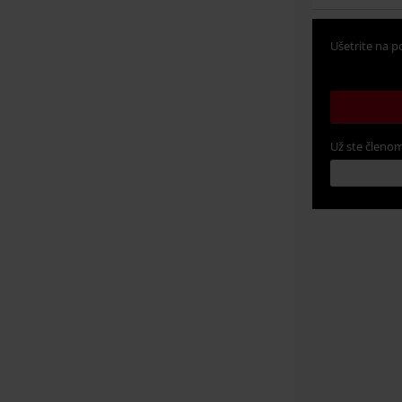
Ušetrite na p
Už ste členom