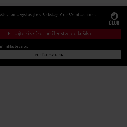
oštovnom a vyskúšajte si Backstage Club 30 dní zadarmo:
Pridajte si skúšobné členstvo do košíka
? Prihláste sa tu:
Prihláste sa teraz