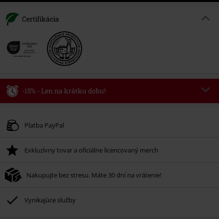
Certifikácia
-15% - Len na krátku dobu!
Kód poukazu
WEEKEND
Kopírovať kód
Platné do 8/9/26
Platba PayPal
Minimálna hodnota objednávky 49,99 €.
Exkluzívny tovar a oficiálne licencovaný merch
Po zadaní kódu v košíku, sa zľava uplatní automaticky.
Nemožno kombinovať s inými akciovými kódmi. Zľava sa nevzťahuje na:
Nakupujte bez stresu. Máte 30 dní na vrátenie!
knihy, médiá, vstupenky, Rammstein, (Till) Lindemann, Böhse Onkelz,
Broilers, Die Ärzte, Die Toten Hosen, Metality, darčekové poukazy a položky,
ktorých kúpou podporíte nadáciu.
Vynikajúce služby