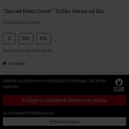
"Sacred Heart Cover" Tričko čierna od Dio
Viac informácií o tovare
Vyberte
S
3XL
4XL
si
Rozmerová a veľkostná tabuľka
veľkosť
Na sklade
Ušetrite na poštovnom a vyskúšajte si Backstage Club 30 dní
zadarmo:
Pridajte si skúšobné členstvo do košíka
Už ste členom? Prihláste sa tu:
Prihláste sa teraz