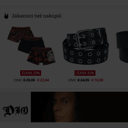
Zákazníci tiež nakúpili
ZĽAVA 23%
ZĽAVA 32%
OMC
€ 29,99
€ 22,94
OMC
€ 24,99
€ 16,99