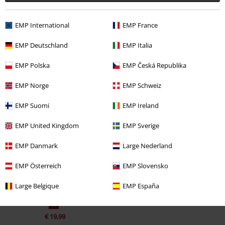
EMP International
EMP France
EMP Deutschland
EMP Italia
EMP Polska
EMP Česká Republika
EMP Norge
EMP Schweiz
Naposledy navštívené
EMP Suomi
EMP Ireland
EMP United Kingdom
EMP Sverige
EMP Danmark
Large Nederland
EMP Österreich
EMP Slovensko
Large Belgique
EMP España
%
€ 19,99