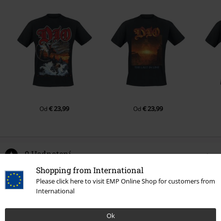
€ 23,99
€ 23,99
Od
Od
0 Hodnotení
Shopping from International
Podeľte sa o váš názor "Sacred Heart Cover".
Please click here to visit EMP Online Shop for customers from
International
Napísať hodnotenie
Ok