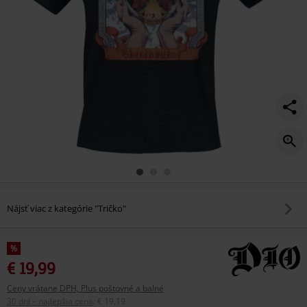
Nájsť viac z kategórie "Tričko"
%
€ 19,99
Ceny vrátane DPH, Plus poštovné a balné
30 dní – najlepšia cena
:
€ 19,19