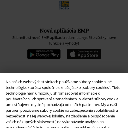
Nová aplikácia EMP
Stiahnite si novú EMP aplikáciu zdarma a využite všetky nové
funkcie a výhody!
A Warner Music Group Company
Na našich webových stránkach používame súbory cookie a iné
technológie, ktoré sa spoločne označujú ako „súbory cookies“. Tieto
technológie nám umožňujú zhromažďovať informácie o
používateľoch, ich správaní a zariadeniach. Niektoré súbory cookie
umiestňujeme my, iné pochádzajú od našich partnerov. My a naši
partneri používame súbory cookie na zabezpečenie spoľahlivosti a
bezpečnosti našej webovej lokality, na zlepšenie a prispôsobenie
vašich nákupných skúseností, na vykonávanie analýz a na
marketingové účely (napr. personalizované reklamy) na našej