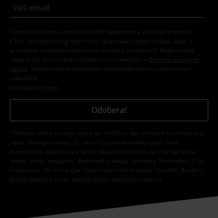
Týmto súhlasím so zasielaním EMP Newslettra a súhlasím s tým, že
E.M.P. Merchandising mbH môže spracovávať moje osobné údaje a
pravidelne mi posielať informácie o svojich produktoch. Moje osobné
údaje budú spracované v súlade s ustanoveniami v
Ochrana osobných
údajov
. Súhlas môžem kedykoľvek odvolať kliknutím na odhlasovací
odkaz/link.
Unsubscribe
here
.
Odoberať
*Platí iba online a kód je platný len 4 týždne. Nie je možné kombinovať s
inými zľavovými kódmi. Po vložení a potvrdení kódu bude zľava
automaticky odpočítaná z vášho nákupného košíka. Nevzťahuje sa na
médiá, knihy, vstupenky, darčekové poukazy, produkty: Rammstein, (Till)
Lindemann, Die Ärzte, Die Toten Hosen, Feine Sahne Fischfilet, Broilers,
Böhse Onkelz, a tovar, ktorého kúpou podporíte nadáciu.