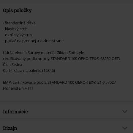
Opis položky
- štandardná dĺžka
- klasický strih
- okrúhly výstrih
- potlač na prednej a zadnej strane
Udržateľnosť: Surový materiál Gildan Softstyle
certifikovaný podľa normy STANDARD 100 OEKO-TEX® 68252 OETI
Člen Sedex
Certifikácia na balenie (16346)
EMP: certifikované podľa STANDARD 100 OEKO-TEX® 21.0.57027
Hohenstein HTTI
Informácie
Tovar č.
580847
Dizajn