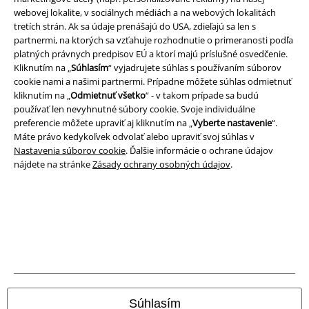
webovej lokalite, v sociálnych médiách a na webových lokalitách
tretích strán. Ak sa údaje prenášajú do USA, zdieľajú sa len s
partnermi, na ktorých sa vzťahuje rozhodnutie o primeranosti podľa
platných právnych predpisov EÚ a ktorí majú príslušné osvedčenie.
Kliknutím na „
Súhlasím
“ vyjadrujete súhlas s používaním súborov
Právne informácie
cookie nami a našimi partnermi. Prípadne môžete súhlas odmietnuť
kliknutím na „
Odmietnuť všetko
“ - v takom prípade sa budú
Podmienky
používať len nevyhnutné súbory cookie. Svoje individuálne
preferencie môžete upraviť aj kliknutím na „
Vyberte nastavenie
“.
Máte právo kedykoľvek odvolať alebo upraviť svoj súhlas v
Imprint
Nastavenia súborov cookie
. Ďalšie informácie o ochrane údajov
nájdete na stránke
Zásady ochrany osobných údajov
.
Ochrana osobných údajov
Likvidácia odpadu a ochrana životného prostredia
Vyhlásenie o zhode
Informácie o prístupnosti
Nastavenia súborov cookie
Súhlasím