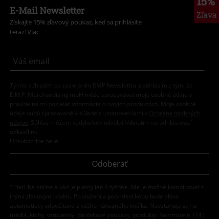
15%
E-Mail Newsletter
Zľava
Získajte 15% zľavový poukaz, keď sa prihlásite
teraz!
Viac
Týmto súhlasím so zasielaním EMP Newslettra a súhlasím s tým, že
E.M.P. Merchandising mbH môže spracovávať moje osobné údaje a
pravidelne mi posielať informácie o svojich produktoch. Moje osobné
údaje budú spracované v súlade s ustanoveniami v
Ochrana osobných
údajov
. Súhlas môžem kedykoľvek odvolať kliknutím na odhlasovací
odkaz/link.
Unsubscribe
here
.
Odoberať
*Platí iba online a kód je platný len 4 týždne. Nie je možné kombinovať s
inými zľavovými kódmi. Po vložení a potvrdení kódu bude zľava
automaticky odpočítaná z vášho nákupného košíka. Nevzťahuje sa na
médiá, knihy, vstupenky, darčekové poukazy, produkty: Rammstein, (Till)