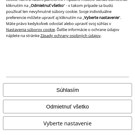
kliknutím na „
Odmietnuť všetko
“ - v takom prípade sa budú
používať len nevyhnutné súbory cookie. Svoje individuálne
preferencie môžete upraviť aj kliknutím na „
Vyberte nastavenie
“.
Máte právo kedykoľvek odvolať alebo upraviť svoj súhlas v
Nastavenia súborov cookie
. Ďalšie informácie o ochrane údajov
nájdete na stránke
Zásady ochrany osobných údajov
.
Právne informácie
Podmienky
Súhlasím
Imprint
Odmietnuť všetko
Ochrana osobných údajov
Vyberte nastavenie
Likvidácia odpadu a ochrana životného prostredia