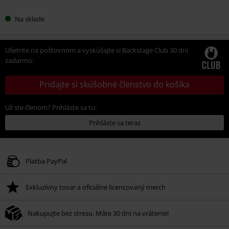
Na sklade
Ušetrite na poštovnom a vyskúšajte si Backstage Club 30 dní
zadarmo:
Pridajte si skúšobné členstvo do košíka
Už ste členom? Prihláste sa tu:
Prihláste sa teraz
Platba PayPal
Exkluzívny tovar a oficiálne licencovaný merch
Nakupujte bez stresu. Máte 30 dní na vrátenie!