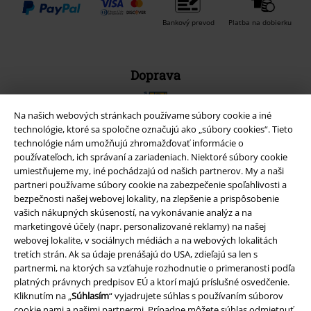
Bankový prevod
Platba na dobierku
Doprava
Na našich webových stránkach používame súbory cookie a iné
technológie, ktoré sa spoločne označujú ako „súbory cookies“. Tieto
technológie nám umožňujú zhromažďovať informácie o
používateľoch, ich správaní a zariadeniach. Niektoré súbory cookie
Nová aplikácia EMP
umiestňujeme my, iné pochádzajú od našich partnerov. My a naši
Stiahnite si novú EMP aplikáciu zdarma a využite všetky nové
partneri používame súbory cookie na zabezpečenie spoľahlivosti a
funkcie a výhody!
bezpečnosti našej webovej lokality, na zlepšenie a prispôsobenie
vašich nákupných skúseností, na vykonávanie analýz a na
marketingové účely (napr. personalizované reklamy) na našej
webovej lokalite, v sociálnych médiách a na webových lokalitách
tretích strán. Ak sa údaje prenášajú do USA, zdieľajú sa len s
partnermi, na ktorých sa vzťahuje rozhodnutie o primeranosti podľa
A Warner Music Group Company
platných právnych predpisov EÚ a ktorí majú príslušné osvedčenie.
Kliknutím na „
Súhlasím
“ vyjadrujete súhlas s používaním súborov
cookie nami a našimi partnermi. Prípadne môžete súhlas odmietnuť