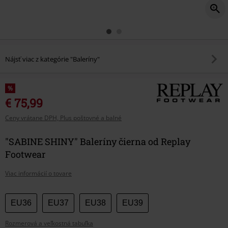
Nájsť viac z kategórie "Baleríny"
%
€ 75,99
Ceny vrátane DPH, Plus poštovné a balné
"SABINE SHINY" Baleríny čierna od Replay
Footwear
Viac informácií o tovare
Vyberte
EU36
EU37
EU38
EU39
si
Rozmerová a veľkostná tabuľka
veľkosť