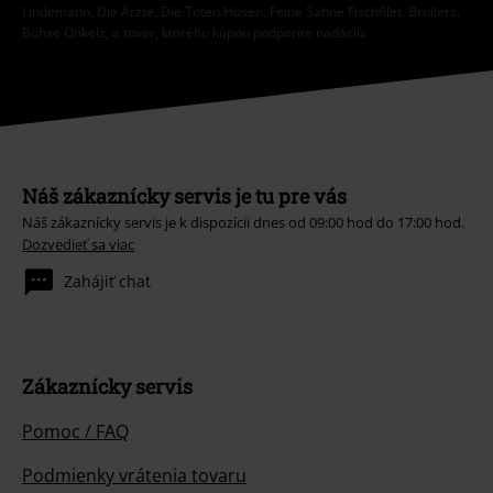
Lindemann, Die Ärzte, Die Toten Hosen, Feine Sahne Fischfilet, Broilers,
Böhse Onkelz, a tovar, ktorého kúpou podporíte nadáciu.
Náš zákaznícky servis je tu pre vás
Náš zákaznícky servis je k dispozícii dnes od 09:00 hod do 17:00 hod.
Dozvedieť sa viac
Zahájiť chat
Zákaznícky servis
Pomoc / FAQ
Podmienky vrátenia tovaru