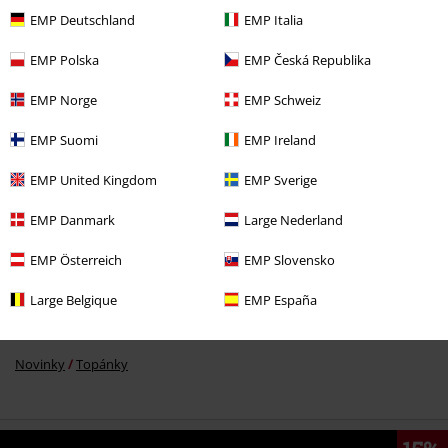
EMP Deutschland
EMP Italia
EMP Polska
EMP Česká Republika
%
€ 75,99
EMP Norge
EMP Schweiz
EMP Suomi
EMP Ireland
More categories. More options.
EMP United Kingdom
EMP Sverige
Ženy
Oblečenie
EMP Danmark
Large Nederland
Značky
Topánky
EMP Österreich
EMP Slovensko
Značky
Replay Footwear
Large Belgique
EMP España
Témata
Streetwear oblečenie
Oblečenie
Novinky
Topánky