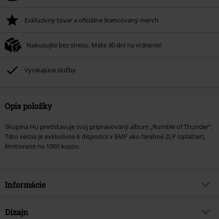
Exkluzívny tovar a oficiálne licencovaný merch
Nakupujte bez stresu. Máte 30 dní na vrátenie!
Vynikajúce služby
Opis položky
Skupina Hu predstavuje svoj pripravovaný album „Rumble of Thunder“.
Táto verzia je exkluzívne k dispozícii v EMP ako farebné 2LP (splatter),
limitované na 1000 kusov.
Informácie
Tovar č.
538511
Dizajn