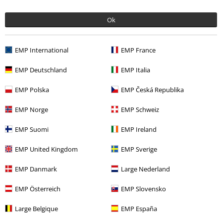
Ok
EMP International
EMP France
More categories. More options.
EMP Deutschland
EMP Italia
Merch kapiel
Média
LP
EMP Polska
EMP Česká Republika
Výpredaj %
Média
Vinyl
EMP Norge
EMP Schweiz
Merch kapiel
Žáner
EMP Suomi
EMP Ireland
EMP United Kingdom
EMP Sverige
15%
E-Mail Newsletter
Zľava
EMP Danmark
Large Nederland
Získajte 15% zľavový poukaz, keď sa prihlásite
teraz!
Viac
EMP Österreich
EMP Slovensko
Large Belgique
EMP España