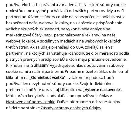
používateľoch, ich správaní a zariadeniach. Niektoré súbory cookie
umiestňujeme my, iné pochádzajú od našich partnerov. My a naši
partneri používame súbory cookie na zabezpečenie spoľahlivosti a
bezpečnosti našej webovej lokality, na zlepšenie a prispôsobenie
vašich nákupných skúseností, na vykonávanie analýz a na
Právne informácie
marketingové účely (napr. personalizované reklamy) na našej
webovej lokalite, v sociálnych médiách a na webových lokalitách
Podmienky
tretích strán. Ak sa údaje prenášajú do USA, zdieľajú sa len s
partnermi, na ktorých sa vzťahuje rozhodnutie o primeranosti podľa
Imprint
platných právnych predpisov EÚ a ktorí majú príslušné osvedčenie.
Kliknutím na „
Súhlasím
“ vyjadrujete súhlas s používaním súborov
Ochrana osobných údajov
cookie nami a našimi partnermi. Prípadne môžete súhlas odmietnuť
kliknutím na „
Odmietnuť všetko
“ - v takom prípade sa budú
používať len nevyhnutné súbory cookie. Svoje individuálne
Likvidácia odpadu a ochrana životného prostredia
preferencie môžete upraviť aj kliknutím na „
Vyberte nastavenie
“.
Máte právo kedykoľvek odvolať alebo upraviť svoj súhlas v
Vyhlásenie o zhode
Nastavenia súborov cookie
. Ďalšie informácie o ochrane údajov
nájdete na stránke
Zásady ochrany osobných údajov
.
Informácie o prístupnosti
Nastavenia súborov cookie