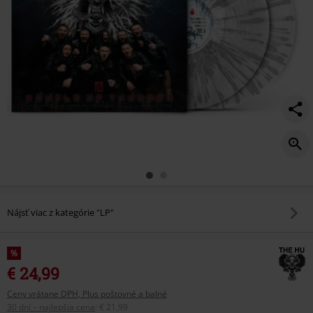
Nájsť viac z kategórie "LP"
%
€ 24,99
Ceny vrátane DPH, Plus poštovné a balné
30 dní – najlepšia cena
:
€ 21,99