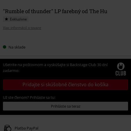
"Rumble of thunder" LP farebný od The Hu
Exkluzívne
Viac informácií o tovare
Vyberte
Na sklade
si
veľkosť
Ušetrite na poštovnom a vyskúšajte si Backstage Club 30 dní
zadarmo:
Pridajte si skúšobné členstvo do košíka
Už ste členom? Prihláste sa tu:
Prihláste sa teraz
Platba PayPal