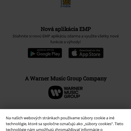
Nová aplikácia EMP
Stiahnite si novú EMP aplikáciu zdarma a využite všetky nové
funkcie a výhody!
A Warner Music Group Company
Na našich webových stránkach používame súbory cookie a iné
technológie, ktoré sa spoločne označujú ako „súbory cookies“. Tieto
technológie nám umožňujú zhromažďovať informácie o