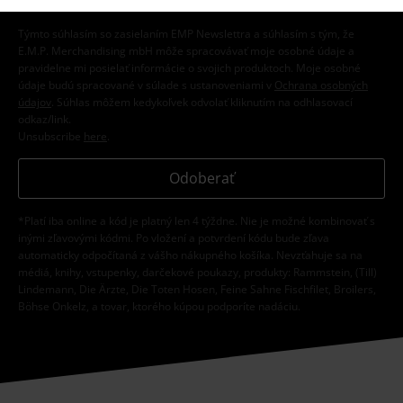
Týmto súhlasím so zasielaním EMP Newslettra a súhlasím s tým, že
E.M.P. Merchandising mbH môže spracovávať moje osobné údaje a
pravidelne mi posielať informácie o svojich produktoch. Moje osobné
údaje budú spracované v súlade s ustanoveniami v
Ochrana osobných
údajov
. Súhlas môžem kedykoľvek odvolať kliknutím na odhlasovací
odkaz/link.
Unsubscribe
here
.
Odoberať
*Platí iba online a kód je platný len 4 týždne. Nie je možné kombinovať s
inými zľavovými kódmi. Po vložení a potvrdení kódu bude zľava
automaticky odpočítaná z vášho nákupného košíka. Nevzťahuje sa na
médiá, knihy, vstupenky, darčekové poukazy, produkty: Rammstein, (Till)
Lindemann, Die Ärzte, Die Toten Hosen, Feine Sahne Fischfilet, Broilers,
Böhse Onkelz, a tovar, ktorého kúpou podporíte nadáciu.