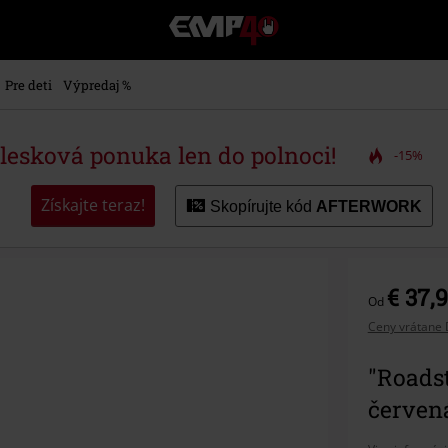
EMP
-
Hudba,
TV
Pre deti
Výpredaj %
filmy
&
seriály,
blesková ponuka len do polnoci!
-15%
Merch
pre
hráčov,
Získajte teraz!
Skopírujte kód
AFTERWORK
Alternatívna
móda
€ 37,
Od
Ceny vrátane 
"Roads
červen