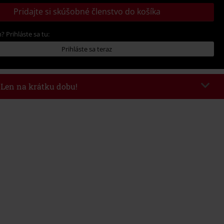
Pridajte si skúšobné členstvo do košíka
? Prihláste sa tu:
Prihláste sa teraz
- Len na krátku dobu!
kazu
AFTERWORK
Kopírovať kód
8/6/26 od 16:00 do 23:59 hod.
nota objednávky 49,99 €.
 v košíku, sa zľava uplatní automaticky.
novať s inými akciovými kódmi. Zľava sa nevzťahuje na: knihy, médiá,
mstein, (Till) Lindemann, Böhse Onkelz, Broilers, Die Ärzte, Die Toten
y, darčekové poukazy a položky, ktorých kúpou podporíte nadáciu.