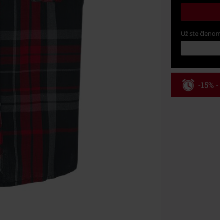
Už ste členom
-15% 
Kód pou
Platí len pre 
Minimálna hod
Po zadaní kódu
Nemožno kombi
vstupenky, Ram
Hosen, Metalit