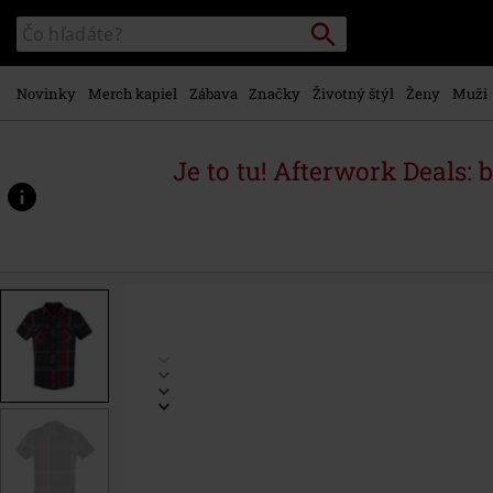
na
Vyhľadávanie
Katalóg
hlavný
vyhľadávania
obsah
Novinky
Merch kapiel
Zábava
Značky
Životný štýl
Ženy
Muži
Je to tu! Afterwork Deals: 
https://www.emp-
shop.sk/p/roadstar/518099.html