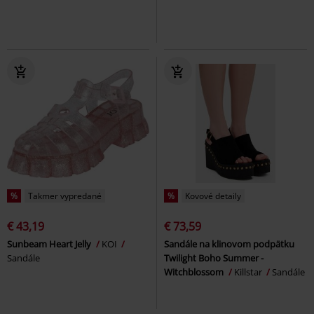
%
Takmer vypredané
%
Kovové detaily
€ 43,19
€ 73,59
Sunbeam Heart Jelly
KOI
Sandále na klinovom podpätku
Sandále
Twilight Boho Summer -
Witchblossom
Killstar
Sandále