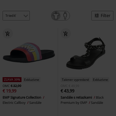
Filter
ZĽAVA 39%
Exkluzívne
Takmer vypredané
Exkluzívne
OMC
€ 32,99
OMC
€ 49,99
€ 19,99
€ 43,99
EMP Signature Collection
Sandále s retiazkami
Black
Electric Callboy
Sandále
Premium by EMP
Sandále