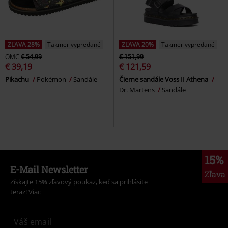
ZĽAVA 28%
Takmer vypredané
ZĽAVA 20%
Takmer vypredané
OMC
€ 54,99
€ 151,99
€ 39,19
€ 121,59
Pikachu
Pokémon
Sandále
Čierne sandále Voss II Athena
Dr. Martens
Sandále
15%
E-Mail Newsletter
Zľava
Získajte 15% zľavový poukaz, keď sa prihlásite
teraz!
Viac