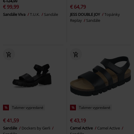
€ 124,99
€ 99,99
€ 64,79
Sandále Viva
T.U.K.
Sandále
JESS DOUBLE JOY
Topánky
Replay
Sandále
%
Takmer vypredané
%
Takmer vypredané
€ 41,59
€ 43,19
Sandále
Dockers by Gerli
Camel Active
Camel Active
Sandále
Sandále