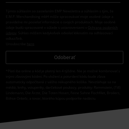
Týmto súhlasím so zasielaním EMP Newslettra a súhlasím s tým, že
E.M.P. Merchandising mbH môže spracovávať moje osobné údaje a
pravidelne mi posielať informácie o svojich produktoch. Moje osobné
údaje budú spracované v súlade s ustanoveniami v
Ochrana osobných
údajov
. Súhlas môžem kedykoľvek odvolať kliknutím na odhlasovací
odkaz/link.
Unsubscribe
here
.
Odoberať
*Platí iba online a kód je platný len 4 týždne. Nie je možné kombinovať s
inými zľavovými kódmi. Po vložení a potvrdení kódu bude zľava
automaticky odpočítaná z vášho nákupného košíka. Nevzťahuje sa na
médiá, knihy, vstupenky, darčekové poukazy, produkty: Rammstein, (Till)
Lindemann, Die Ärzte, Die Toten Hosen, Feine Sahne Fischfilet, Broilers,
Böhse Onkelz, a tovar, ktorého kúpou podporíte nadáciu.