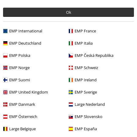
Ok
EMP International
EMP France
EMP Deutschland
EMP Italia
EMP Polska
EMP Česká Republika
Takmer vypredané
ZĽAVA 39%
Takmer vypredané
OMC
€ 32,99
EMP Norge
EMP Schweiz
€ 32,99
€ 19,99
Sandále
Dockers by Gerli
EMP Signature Collection
Iron
EMP Suomi
EMP Ireland
Sandále
Maiden
Sandále
EMP United Kingdom
EMP Sverige
EMP Danmark
Large Nederland
EMP Österreich
EMP Slovensko
Large Belgique
EMP España