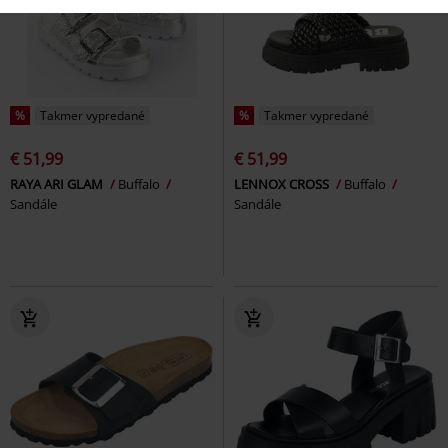
%
Takmer vypredané
%
Takmer vypredané
€ 51,99
€ 51,99
RAYA ARI GLAM
Buffalo
LENNOX CROSS
Buffalo
Sandále
Sandále