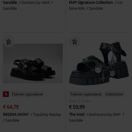
Sandále
Dockers by Gerli
EMP Signature Collection
Ice
Sandále
Nine Kills
Sandále
%
Takmer vypredané
Takmer vypredané
Exkluzívne
OMC
€ 59,99
€ 64,79
€ 53,99
REGINA SHINY
Topánky Replay
The Void
Gothicana by EMP
Sandále
Sandále