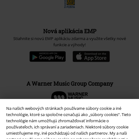
Nová aplikácia EMP
Stiahnite si novú EMP aplikáciu zdarma a využite všetky nové
funkcie a výhody!
A Warner Music Group Company
Na našich webových stránkach používame súbory cookie a iné
technológie, ktoré sa spoločne označujú ako „súbory cookies“. Tieto
technológie nám umožňujú zhromažďovať informácie o
používateľoch, ich správaní a zariadeniach. Niektoré súbory cookie
umiestňujeme my, iné pochádzajú od našich partnerov. My a naši