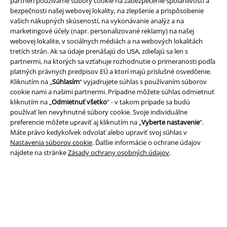
partneri používame súbory cookie na zabezpečenie spoľahlivosti a
bezpečnosti našej webovej lokality, na zlepšenie a prispôsobenie
vašich nákupných skúseností, na vykonávanie analýz a na
marketingové účely (napr. personalizované reklamy) na našej
webovej lokalite, v sociálnych médiách a na webových lokalitách
tretích strán. Ak sa údaje prenášajú do USA, zdieľajú sa len s
Právne informácie
partnermi, na ktorých sa vzťahuje rozhodnutie o primeranosti podľa
platných právnych predpisov EÚ a ktorí majú príslušné osvedčenie.
Podmienky
Kliknutím na „
Súhlasím
“ vyjadrujete súhlas s používaním súborov
cookie nami a našimi partnermi. Prípadne môžete súhlas odmietnuť
Imprint
kliknutím na „
Odmietnuť všetko
“ - v takom prípade sa budú
používať len nevyhnutné súbory cookie. Svoje individuálne
Ochrana osobných údajov
preferencie môžete upraviť aj kliknutím na „
Vyberte nastavenie
“.
Máte právo kedykoľvek odvolať alebo upraviť svoj súhlas v
Likvidácia odpadu a ochrana životného prostredia
Nastavenia súborov cookie
. Ďalšie informácie o ochrane údajov
nájdete na stránke
Zásady ochrany osobných údajov
.
Vyhlásenie o zhode
Informácie o prístupnosti
Nastavenia súborov cookie