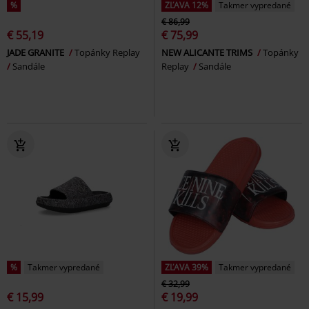
%
ZĽAVA 12%
Takmer vypredané
€ 86,99
€ 55,19
€ 75,99
JADE GRANITE
Topánky Replay
NEW ALICANTE TRIMS
Topánky
Sandále
Replay
Sandále
%
Takmer vypredané
ZĽAVA 39%
Takmer vypredané
€ 32,99
€ 15,99
€ 19,99