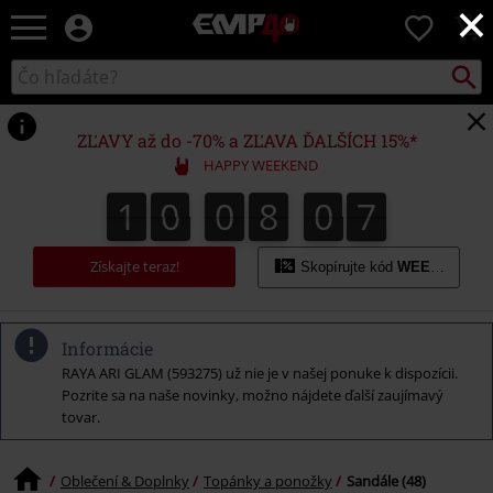
×
EMP
0
-
Hudba,
Vyhľad
Katalóg
TV
vyhľadávania
filmy
&
ZĽAVY až do -70% a ZĽAVA ĎALŠÍCH 15%*
seriály,
HAPPY WEEKEND
Merch
pre
1
0
0
8
0
6
6
1
0
0
8
0
5
5
0
0
7
hráčov,
Alternatívna
móda
Získajte teraz!
Skopírujte kód
WEEKEND
Informácie
RAYA ARI GLAM (593275) už nie je v našej ponuke k dispozícii.
Pozrite sa na naše novinky, možno nájdete ďalší zaujímavý
tovar.
Oblečení & Doplnky
Topánky a ponožky
Sandále (48)