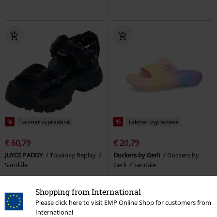
%
Takmer vypredané
%
Takmer vypredané
€ 60,79
€ 20,79
JUYCE PADDY
Topánky Replay
Dockers by Gerli
Dockers by
Sandále
Gerli
Sandále
Shopping from International
Please click here to visit EMP Online Shop for customers from
International