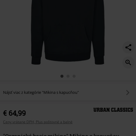
Nájsť viac z kategórie "Mikina s kapucňou"
€ 64,99
Ceny vrátane DPH, Plus poštovné a balné
"Organická basic mikina" Mikina s kapucňou