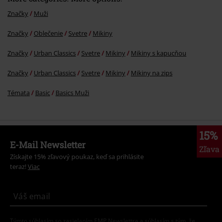
Značky
Muži
Značky
Oblečenie
Svetre
Mikiny
Značky
Urban Classics
Svetre
Mikiny
Mikiny s kapucňou
Značky
Urban Classics
Svetre
Mikiny
Mikiny na zips
Témata
Basic
Basics Muži
15%
E-Mail Newsletter
Zľava
Získajte 15% zľavový poukaz, keď sa prihlásite
teraz!
Viac
Týmto súhlasím so zasielaním EMP Newslettra a súhlasím s tým, že