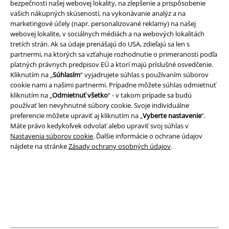
bezpečnosti našej webovej lokality, na zlepšenie a prispôsobenie
vašich nákupných skúseností, na vykonávanie analýz a na
marketingové účely (napr. personalizované reklamy) na našej
webovej lokalite, v sociálnych médiách a na webových lokalitách
Právne informácie
tretích strán. Ak sa údaje prenášajú do USA, zdieľajú sa len s
Podmienky
partnermi, na ktorých sa vzťahuje rozhodnutie o primeranosti podľa
platných právnych predpisov EÚ a ktorí majú príslušné osvedčenie.
Kliknutím na „
Súhlasím
“ vyjadrujete súhlas s používaním súborov
Imprint
cookie nami a našimi partnermi. Prípadne môžete súhlas odmietnuť
kliknutím na „
Odmietnuť všetko
“ - v takom prípade sa budú
Ochrana osobných údajov
používať len nevyhnutné súbory cookie. Svoje individuálne
preferencie môžete upraviť aj kliknutím na „
Vyberte nastavenie
“.
Likvidácia odpadu a ochrana životného prostredia
Máte právo kedykoľvek odvolať alebo upraviť svoj súhlas v
Nastavenia súborov cookie
. Ďalšie informácie o ochrane údajov
Vyhlásenie o zhode
nájdete na stránke
Zásady ochrany osobných údajov
.
Informácie o prístupnosti
Nastavenia súborov cookie
Odstúpenie od zmluvy