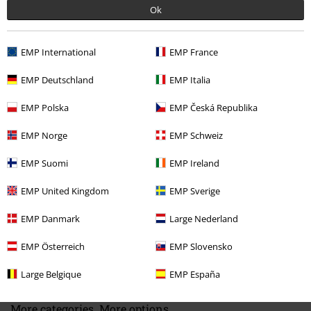
Ok
EMP International
EMP France
EMP Deutschland
EMP Italia
Naposledy navštívené
EMP Polska
EMP Česká Republika
EMP Norge
EMP Schweiz
EMP Suomi
EMP Ireland
EMP United Kingdom
EMP Sverige
EMP Danmark
Large Nederland
EMP Österreich
EMP Slovensko
€ 64,99
Large Belgique
EMP España
More categories. More options.