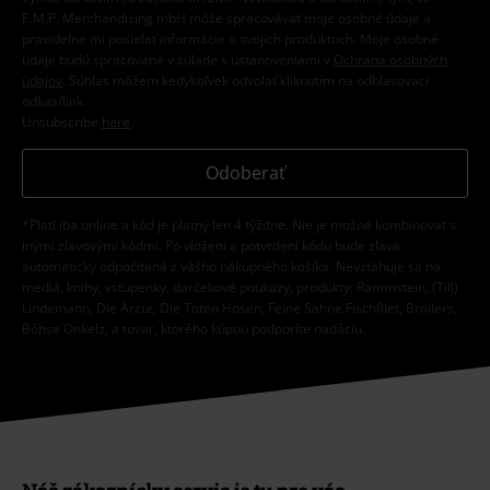
E.M.P. Merchandising mbH môže spracovávať moje osobné údaje a
pravidelne mi posielať informácie o svojich produktoch. Moje osobné
údaje budú spracované v súlade s ustanoveniami v
Ochrana osobných
údajov
. Súhlas môžem kedykoľvek odvolať kliknutím na odhlasovací
odkaz/link.
Unsubscribe
here
.
Odoberať
*Platí iba online a kód je platný len 4 týždne. Nie je možné kombinovať s
inými zľavovými kódmi. Po vložení a potvrdení kódu bude zľava
automaticky odpočítaná z vášho nákupného košíka. Nevzťahuje sa na
médiá, knihy, vstupenky, darčekové poukazy, produkty: Rammstein, (Till)
Lindemann, Die Ärzte, Die Toten Hosen, Feine Sahne Fischfilet, Broilers,
Böhse Onkelz, a tovar, ktorého kúpou podporíte nadáciu.