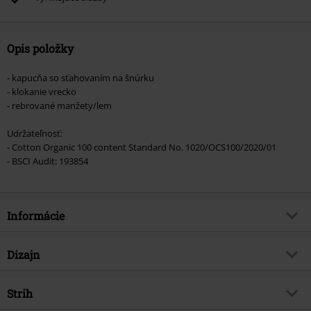
Opis položky
- kapucňa so sťahovaním na šnúrku
- klokanie vrecko
- rebrované manžety/lem
Udržateľnosť:
- Cotton Organic 100 content Standard No. 1020/OCS100/2020/01
- BSCI Audit: 193854
Informácie
Tovar č.
399817
Dizajn
Názov
Organická basic mikina
Typ výrobku
Mikina s kapucňou
Brand
Strih
Urban Classics
Vzor
Bežný