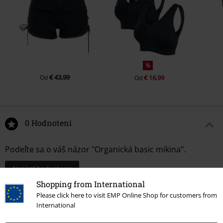
%
€ 43,99
Od
€ 16,99
Od
0 Hodnotení
Podeľte sa o váš názor "Organická basic mikina".
Napísať hodnotenie
Shopping from International
Please click here to visit EMP Online Shop for customers from
International