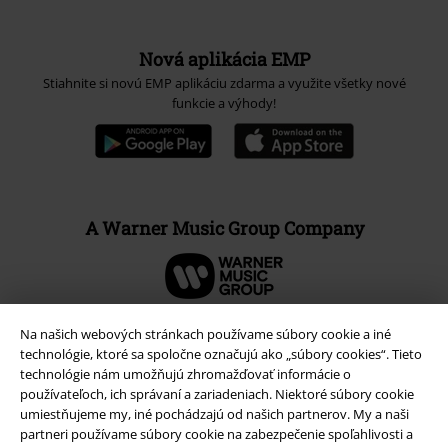
Nová aplikácia EMP
Stiahnite si novú EMP aplikáciu zdarma a využite všetky nové
funkcie a výhody!
A Warner Music Group Company
Na našich webových stránkach používame súbory cookie a iné
technológie, ktoré sa spoločne označujú ako „súbory cookies“. Tieto
technológie nám umožňujú zhromažďovať informácie o
používateľoch, ich správaní a zariadeniach. Niektoré súbory cookie
umiestňujeme my, iné pochádzajú od našich partnerov. My a naši
partneri používame súbory cookie na zabezpečenie spoľahlivosti a