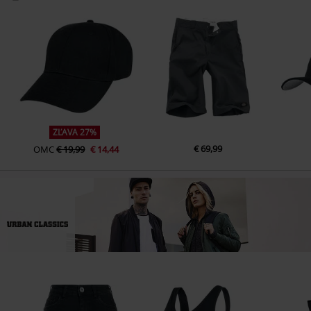
ZĽAVA 27%
€ 69,99
OMC
€ 19,99
€ 14,44