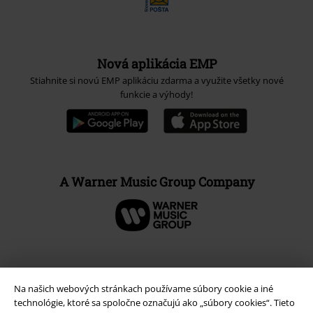
Nová aplikácia EMP
Stiahnite si novú EMP aplikáciu zdarma a využite všetky nové
funkcie a výhody!
A Warner Music Group Company
Na našich webových stránkach používame súbory cookie a iné
technológie, ktoré sa spoločne označujú ako „súbory cookies“. Tieto