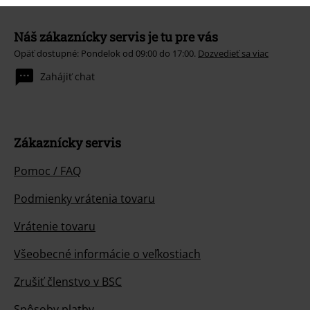
Náš zákaznícky servis je tu pre vás
Opäť dostupné: Pondelok od 09:00 do 17:00.
Dozvedieť sa viac
Zahájiť chat
Zákaznícky servis
Pomoc / FAQ
Podmienky vrátenia tovaru
Vrátenie tovaru
Všeobecné informácie o veľkostiach
Zrušiť členstvo v BSC
Spôsoby platby