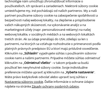
technológie nám umožňujú zhromažďovať informácie o
používateľoch, ich správaní a zariadeniach. Niektoré súbory cookie
umiestňujeme my, iné pochádzajú od našich partnerov. My a naši
partneri používame súbory cookie na zabezpečenie spoľahlivosti a
bezpečnosti našej webovej lokality, na zlepšenie a prispôsobenie
Právne informácie
vašich nákupných skúseností, na vykonávanie analýz a na
marketingové účely (napr. personalizované reklamy) na našej
Podmienky
webovej lokalite, v sociálnych médiách a na webových lokalitách
tretích strán. Ak sa údaje prenášajú do USA, zdieľajú sa len s
Imprint
partnermi, na ktorých sa vzťahuje rozhodnutie o primeranosti podľa
platných právnych predpisov EÚ a ktorí majú príslušné osvedčenie.
Kliknutím na „
Súhlasím
“ vyjadrujete súhlas s používaním súborov
Ochrana osobných údajov
cookie nami a našimi partnermi. Prípadne môžete súhlas odmietnuť
kliknutím na „
Odmietnuť všetko
“ - v takom prípade sa budú
Likvidácia odpadu a ochrana životného prostredia
používať len nevyhnutné súbory cookie. Svoje individuálne
preferencie môžete upraviť aj kliknutím na „
Vyberte nastavenie
“.
Vyhlásenie o zhode
Máte právo kedykoľvek odvolať alebo upraviť svoj súhlas v
Nastavenia súborov cookie
. Ďalšie informácie o ochrane údajov
Informácie o prístupnosti
nájdete na stránke
Zásady ochrany osobných údajov
.
Nastavenia súborov cookie