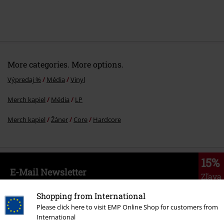
More categories. More options.
Výpredaj %
Média
Vinyl
Merch kapiel
Média
LP
Merch kapiel
Žáner
Core
Hardcore
15%
E-Mail Newsletter
Zľava
Získajte 15% zľavový poukaz, keď sa prihlásite
teraz!
Viac
Shopping from International
Please click here to visit EMP Online Shop for customers from
International