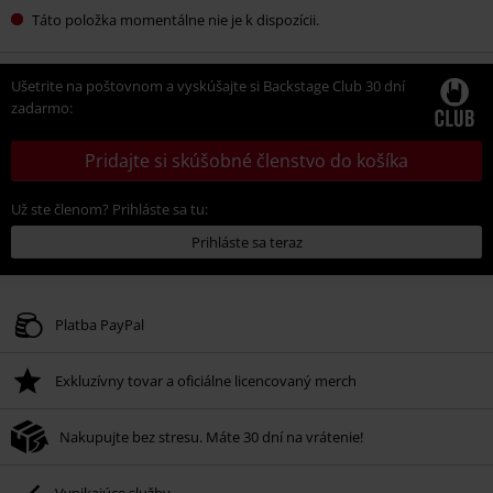
Táto položka momentálne nie je k dispozícii.
Ušetrite na poštovnom a vyskúšajte si Backstage Club 30 dní
zadarmo:
Pridajte si skúšobné členstvo do košíka
Už ste členom? Prihláste sa tu:
Prihláste sa teraz
Platba PayPal
Exkluzívny tovar a oficiálne licencovaný merch
Nakupujte bez stresu. Máte 30 dní na vrátenie!