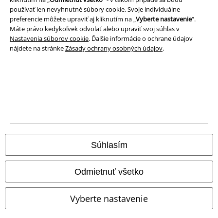
Podmienky
používať len nevyhnutné súbory cookie. Svoje individuálne
preferencie môžete upraviť aj kliknutím na „
Vyberte nastavenie
“.
Imprint
Máte právo kedykoľvek odvolať alebo upraviť svoj súhlas v
Nastavenia súborov cookie
. Ďalšie informácie o ochrane údajov
nájdete na stránke
Zásady ochrany osobných údajov
.
Ochrana osobných údajov
Likvidácia odpadu a ochrana životného prostredia
Vyhlásenie o zhode
Informácie o prístupnosti
Nastavenia súborov cookie
Súhlasím
Odstúpenie od zmluvy
Odmietnuť všetko
Všetky ceny sú vrátane DPH, bez poštovného a
balného
© 1986-2026 EMP Merchandising
Vyberte nastavenie