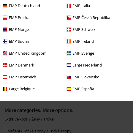
EMP Deutschland
EMP Italia
EMP Polska
EMP Česká Republika
Naposledy navštívené
EMP Norge
EMP Schweiz
EMP Suomi
EMP Ireland
EMP United Kingdom
EMP Sverige
EMP Danmark
Large Nederland
EMP Österreich
EMP Slovensko
ZĽAVA 32%
OMC
€ 24,99
€ 16,99
Large Belgique
EMP España
More categories. More options.
Extra veľkosti
Ženy
Tričká
Oblečení
Tričká a topy
Tričká a topy