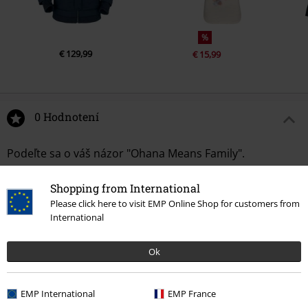
%
€ 129,99
€ 15,99
0 Hodnotení
Podeľte sa o váš názor "Ohana Means Family".
Napísať hodnotenie
Shopping from International
Please click here to visit EMP Online Shop for customers from
International
Ok
EMP International
EMP France