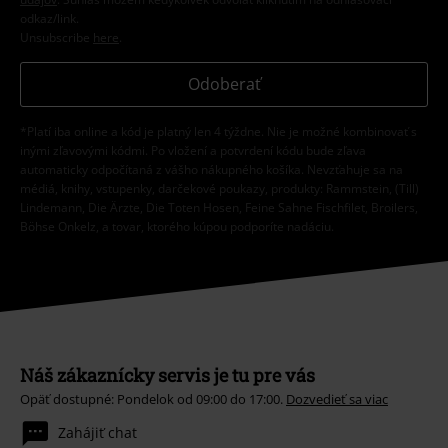
odkaz/link.
Unsubscribe
here
.
Odoberať
*Platí iba online a kód je platný len 4 týždne. Nie je možné kombinovať s
inými zľavovými kódmi. Po vložení a potvrdení kódu bude zľava
automaticky odpočítaná z vášho nákupného košíka. Nevzťahuje sa na
médiá, knihy, vstupenky, darčekové poukazy, produkty: Rammstein, (Till)
Lindemann, Die Ärzte, Die Toten Hosen, Feine Sahne Fischfilet, Broilers,
Böhse Onkelz, a tovar, ktorého kúpou podporíte nadáciu.
Náš zákaznícky servis je tu pre vás
Opäť dostupné: Pondelok od 09:00 do 17:00.
Dozvedieť sa viac
Zahájiť chat