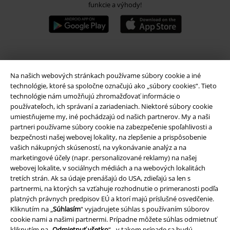
funkcie a výhody!
A Warner Music Group Company
Na našich webových stránkach používame súbory cookie a iné
technológie, ktoré sa spoločne označujú ako „súbory cookies“. Tieto
technológie nám umožňujú zhromažďovať informácie o
používateľoch, ich správaní a zariadeniach. Niektoré súbory cookie
umiestňujeme my, iné pochádzajú od našich partnerov. My a naši
partneri používame súbory cookie na zabezpečenie spoľahlivosti a
bezpečnosti našej webovej lokality, na zlepšenie a prispôsobenie
vašich nákupných skúseností, na vykonávanie analýz a na
marketingové účely (napr. personalizované reklamy) na našej
webovej lokalite, v sociálnych médiách a na webových lokalitách
tretích strán. Ak sa údaje prenášajú do USA, zdieľajú sa len s
partnermi, na ktorých sa vzťahuje rozhodnutie o primeranosti podľa
platných právnych predpisov EÚ a ktorí majú príslušné osvedčenie.
Kliknutím na „
Súhlasím
“ vyjadrujete súhlas s používaním súborov
Právne informácie
cookie nami a našimi partnermi. Prípadne môžete súhlas odmietnuť
kliknutím na „
Odmietnuť všetko
“ - v takom prípade sa budú