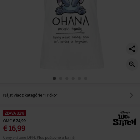
Nájsť viac z kategórie "Tričko"
ZĽAVA 32%
OMC
€ 24,99
€ 16,99
Ceny vrátane DPH, Plus poštovné a balné