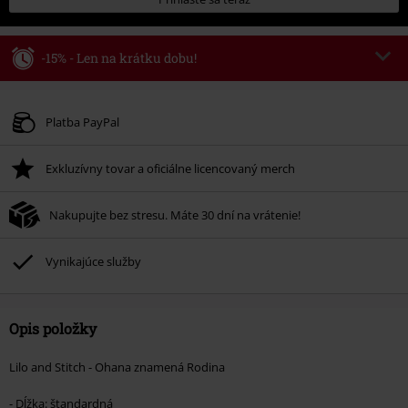
-15% - Len na krátku dobu!
Kód poukazu
WEEKEND
Kopírovať kód
Platné do 8/9/26
Platba PayPal
Minimálna hodnota objednávky 49,99 €.
Exkluzívny tovar a oficiálne licencovaný merch
Po zadaní kódu v košíku, sa zľava uplatní automaticky.
Nemožno kombinovať s inými akciovými kódmi. Zľava sa nevzťahuje na:
Nakupujte bez stresu. Máte 30 dní na vrátenie!
knihy, médiá, vstupenky, Rammstein, (Till) Lindemann, Böhse Onkelz,
Broilers, Die Ärzte, Die Toten Hosen, Metality, darčekové poukazy a položky,
ktorých kúpou podporíte nadáciu.
Vynikajúce služby
Opis položky
Lilo and Stitch - Ohana znamená Rodina
- Dĺžka: štandardná