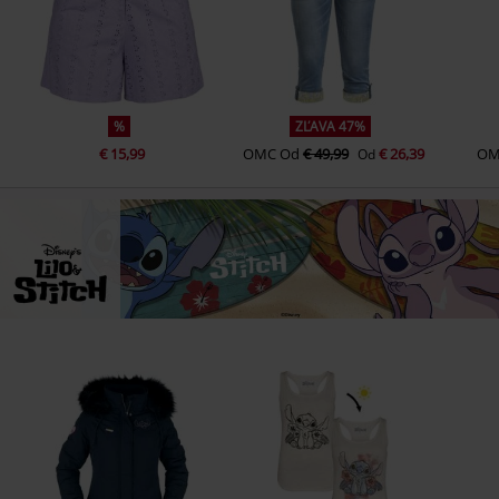
%
ZĽAVA 47%
€ 15,99
OMC
Od
€ 49,99
€ 26,39
OM
Od