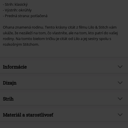
- Strih: klasický
- Výstrih: okrúhly
- Predná strana: potlačená
Ohana znamená rodinu. Tento krásny citát z filmu Lilo & Stitch vám
ukáže, že nezáleží na tom, čo vlastníte, ale na tom, kto patrí do vašej
rodiny. Na tomto bielom tričku je citát od Lilo a jej sestry spolu s
rozkošným Stitchom.
Informácie
Tovar č.
346123
Dizajn
Názov
Ohana Means Family
Typ výrobku
Tričko
Téma produktov
Strih
Fan merch, Disney, Film, Disney
Classics
Vzor
Bežný
Strih/vrchný diel
Regular
Licencia
oficiálne licencovaný produkt
Vytlačené
Materiál a starostlivosť
Áno
Dĺžka
Normálny
Entertainment licence
Lilo & Stitch
Typ potlače
Sieťotlač