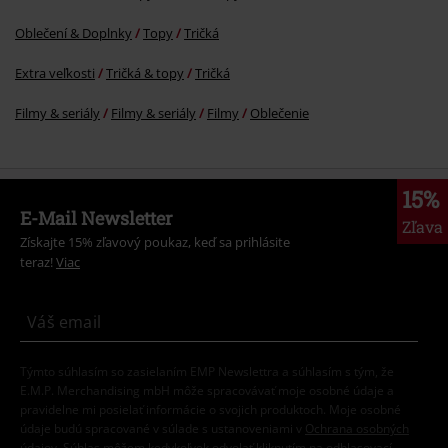
Oblečení & Doplnky
Topy
Tričká
Extra veľkosti
Tričká & topy
Tričká
Filmy & seriály
Filmy & seriály
Filmy
Oblečenie
15%
E-Mail Newsletter
Zľava
Získajte 15% zľavový poukaz, keď sa prihlásite
teraz!
Viac
Týmto súhlasím so zasielaním EMP Newslettra a súhlasím s tým, že
E.M.P. Merchandising mbH môže spracovávať moje osobné údaje a
pravidelne mi posielať informácie o svojich produktoch. Moje osobné
údaje budú spracované v súlade s ustanoveniami v
Ochrana osobných
údajov
. Súhlas môžem kedykoľvek odvolať kliknutím na odhlasovací