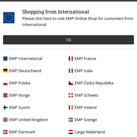
Shopping from International
Please click here to visit EMP Online Shop for customers from
International
Ok
EMP International
EMP France
More categories. More options.
Životný štýl
Nástenné dekorácie
EMP Deutschland
EMP Italia
Merch kapiel
Plagáty & vlajky
EMP Polska
EMP Česká Republika
Výpredaj %
Merch kapiel
EMP Norge
EMP Schweiz
Výpredaj %
Tovar pre domácnosť
Nástenné dekorácie
EMP Suomi
EMP Ireland
Merch kapiel
Žáner
EMP United Kingdom
EMP Sverige
EMP Danmark
Large Nederland