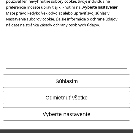
používať len nevyhnutné súbory cookie. Svoje individuálne
preferencie môžete upraviť aj kliknutím na „
Vyberte nastavenie
“.
Vyhlásenie o zhode
Máte právo kedykoľvek odvolať alebo upraviť svoj súhlas v
Nastavenia súborov cookie
. Ďalšie informácie o ochrane údajov
Informácie o prístupnosti
nájdete na stránke
Zásady ochrany osobných údajov
.
Nastavenia súborov cookie
Odstúpenie od zmluvy
Všetky ceny sú vrátane DPH, bez poštovného a
balného
© 1986-2026 EMP Merchandising
Súhlasím
Odmietnuť všetko
Naše online obchody
Vyberte nastavenie
EMP International
EMP France