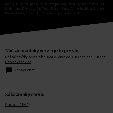
médiá, knihy, vstupenky, darčekové poukazy, produkty: Rammstein, (Till)
Lindemann, Die Ärzte, Die Toten Hosen, Feine Sahne Fischfilet, Broilers,
Böhse Onkelz, a tovar, ktorého kúpou podporíte nadáciu.
Náš zákaznícky servis je tu pre vás
Náš zákaznícky servis je k dispozícii dnes od 09:00 hod do 17:00 hod.
Dozvedieť sa viac
Zahájiť chat
Zákaznícky servis
Pomoc / FAQ