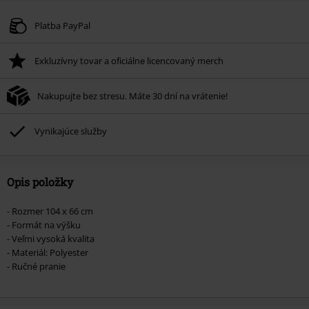
Kód poukazu
WEEKEND
Kopírovať kód
Platné do 8/9/26
Platba PayPal
Minimálna hodnota objednávky 49,99 €.
Exkluzívny tovar a oficiálne licencovaný merch
Po zadaní kódu v košíku, sa zľava uplatní automaticky.
Nemožno kombinovať s inými akciovými kódmi. Zľava sa nevzťahuje na:
Nakupujte bez stresu. Máte 30 dní na vrátenie!
knihy, médiá, vstupenky, Rammstein, (Till) Lindemann, Böhse Onkelz,
Broilers, Die Ärzte, Die Toten Hosen, Metality, darčekové poukazy a položky,
ktorých kúpou podporíte nadáciu.
Vynikajúce služby
Opis položky
- Rozmer 104 x 66 cm
- Formát na výšku
- Veľmi vysoká kvalita
- Materiál: Polyester
- Ručné pranie