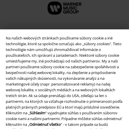
Na našich webových stránkach používame súbory cookie a iné
technológie, ktoré sa spoločne označujú ako „súbory cookies“. Tieto
technológie nám umožňujú zhromažďovať informácie o
používateľoch, ich správaní a zariadeniach. Niektoré súbory cookie
umiestňujeme my, iné pochádzajú od našich partnerov. My a naši
partneri používame súbory cookie na zabezpečenie spoľahlivosti a
bezpečnosti našej webovej lokality, na zlepšenie a prispôsobenie
Právne informácie
vašich nákupných skúseností, na vykonávanie analýz a na
marketingové účely (napr. personalizované reklamy) na našej
Podmienky
webovej lokalite, v sociálnych médiách a na webových lokalitách
tretích strán. Ak sa údaje prenášajú do USA, zdieľajú sa len s
Imprint
partnermi, na ktorých sa vzťahuje rozhodnutie o primeranosti podľa
platných právnych predpisov EÚ a ktorí majú príslušné osvedčenie.
Kliknutím na „
Súhlasím
“ vyjadrujete súhlas s používaním súborov
Ochrana osobných údajov
cookie nami a našimi partnermi. Prípadne môžete súhlas odmietnuť
kliknutím na „
Odmietnuť všetko
“ - v takom prípade sa budú
Likvidácia odpadu a ochrana životného prostredia