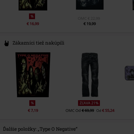
%
OMC
€ 22,99
€ 16,99
€ 19,99
Zákazníci tiež nakúpili
%
ZĽAVA 21%
€ 7,19
OMC
Od
€ 69,99
€ 55,24
Od
Ďalšie položky: „Type O Negative“