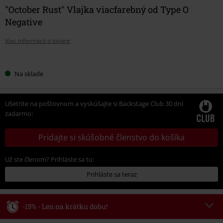
"October Rust" Vlajka viacfarebný od Type O
Negative
Viac informácií o tovare
Vyberte
Na sklade
si
veľkosť
Ušetrite na poštovnom a vyskúšajte si Backstage Club 30 dní
zadarmo:
Pridajte si skúšobné členstvo do košíka
Už ste členom? Prihláste sa tu:
Prihláste sa teraz
-15% - Len na krátku dobu!