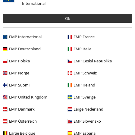
International
Ok
More categories. More options.
Novinky
Doplnky
Nášivky & Nášivky na chrbát
Nášivky na chrbát
EMP International
EMP France
Merch kapiel
Doplnky
EMP Deutschland
EMP Italia
Merch kapiel
Top Bands
Type O Negative
EMP Polska
EMP Česká Republika
Merch kapiel
Žáner
EMP Norge
EMP Schweiz
Výpredaj %
Doplnky
Nášivky & Nášivky na chrbát
EMP Suomi
EMP Ireland
EMP United Kingdom
EMP Sverige
15%
EMP Danmark
Large Nederland
E-Mail Newsletter
Zľava
Získajte 15% zľavový poukaz, keď sa prihlásite
EMP Österreich
EMP Slovensko
teraz!
Viac
Large Belgique
EMP España