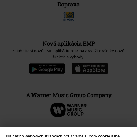
Doprava
Nová aplikácia EMP
Stiahnite si novú EMP aplikáciu zdarma a využite všetky nové
funkcie a výhody!
A Warner Music Group Company
Na našich webových stránkach používame súbory cookie a iné