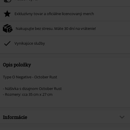
Minimálna hodnota objednávky 49,99 €.
Exkluzívny tovar a oficiálne licencovaný merch
Po zadaní kódu v košíku, sa zľava uplatní automaticky.
Nemožno kombinovať s inými akciovými kódmi. Zľava sa nevzťahuje na:
Nakupujte bez stresu. Máte 30 dní na vrátenie!
knihy, médiá, vstupenky, Rammstein, (Till) Lindemann, Böhse Onkelz,
Broilers, Die Ärzte, Die Toten Hosen, Metality, darčekové poukazy a položky,
ktorých kúpou podporíte nadáciu.
Vynikajúce služby
Opis položky
Type O Negative - October Rust
- Nášivka s dizajnom October Rust
- Rozmery: cca 35 cm x 27 cm
Informácie