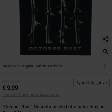
Nájsť viac z kategórie "Nášivka na chrbát"
OMC
€ 10,99
Type O Negative
€ 9,99
Ceny vrátane DPH, Plus poštovné a balné
"October Rust" Nášivka na chrbát viacfarebný od