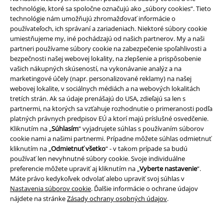
technológie, ktoré sa spoločne označujú ako „súbory cookies“. Tieto
technológie nám umožňujú zhromažďovať informácie o
používateľoch, ich správaní a zariadeniach. Niektoré súbory cookie
umiestňujeme my, iné pochádzajú od našich partnerov. My a naši
partneri používame súbory cookie na zabezpečenie spoľahlivosti a
bezpečnosti našej webovej lokality, na zlepšenie a prispôsobenie
vašich nákupných skúseností, na vykonávanie analýz a na
Právne informácie
marketingové účely (napr. personalizované reklamy) na našej
webovej lokalite, v sociálnych médiách a na webových lokalitách
Podmienky
tretích strán. Ak sa údaje prenášajú do USA, zdieľajú sa len s
partnermi, na ktorých sa vzťahuje rozhodnutie o primeranosti podľa
Imprint
platných právnych predpisov EÚ a ktorí majú príslušné osvedčenie.
Kliknutím na „
Súhlasím
“ vyjadrujete súhlas s používaním súborov
cookie nami a našimi partnermi. Prípadne môžete súhlas odmietnuť
Ochrana osobných údajov
kliknutím na „
Odmietnuť všetko
“ - v takom prípade sa budú
používať len nevyhnutné súbory cookie. Svoje individuálne
Likvidácia odpadu a ochrana životného prostredia
preferencie môžete upraviť aj kliknutím na „
Vyberte nastavenie
“.
Máte právo kedykoľvek odvolať alebo upraviť svoj súhlas v
Vyhlásenie o zhode
Nastavenia súborov cookie
. Ďalšie informácie o ochrane údajov
nájdete na stránke
Zásady ochrany osobných údajov
.
Informácie o prístupnosti