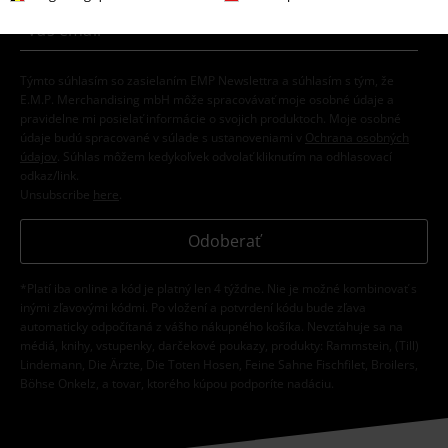
Týmto súhlasím so zasielaním EMP Newslettra a súhlasím s tým, že
E.M.P. Merchandising mbH môže spracovávať moje osobné údaje a
pravidelne mi posielať informácie o svojich produktoch. Moje osobné
údaje budú spracované v súlade s ustanoveniami v
Ochrana osobných
údajov
. Súhlas môžem kedykoľvek odvolať kliknutím na odhlasovací
odkaz/link.
Unsubscribe
here
.
Odoberať
*Platí iba online a kód je platný len 4 týždne. Nie je možné kombinovať s
inými zľavovými kódmi. Po vložení a potvrdení kódu bude zľava
automaticky odpočítaná z vášho nákupného košíka. Nevzťahuje sa na
médiá, knihy, vstupenky, darčekové poukazy, produkty: Rammstein, (Till)
Lindemann, Die Ärzte, Die Toten Hosen, Feine Sahne Fischfilet, Broilers,
Böhse Onkelz, a tovar, ktorého kúpou podporíte nadáciu.