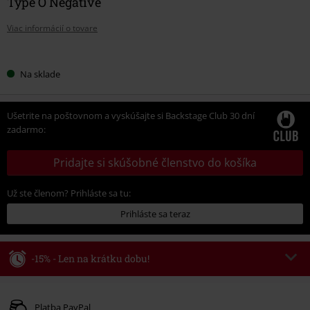
Type O Negative
Viac informácií o tovare
Vyberte
Na sklade
si
veľkosť
Ušetrite na poštovnom a vyskúšajte si Backstage Club 30 dní
zadarmo:
Pridajte si skúšobné členstvo do košíka
Už ste členom? Prihláste sa tu:
Prihláste sa teraz
-15% - Len na krátku dobu!
Kód poukazu
WEEKEND
Kopírovať kód
Platné do 8/9/26
Platba PayPal