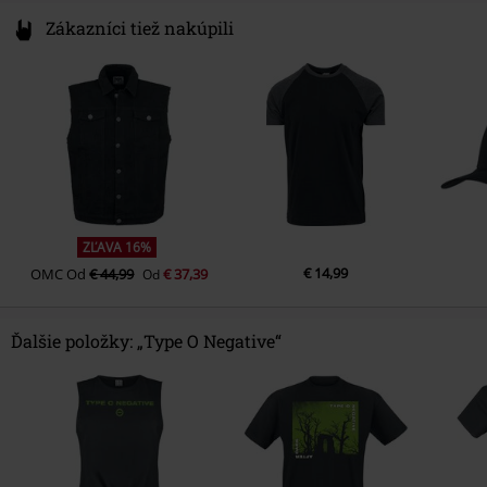
Zákazníci tiež nakúpili
ZĽAVA 16%
€ 14,99
OMC
Od
€ 44,99
€ 37,39
Od
Ďalšie položky: „Type O Negative“