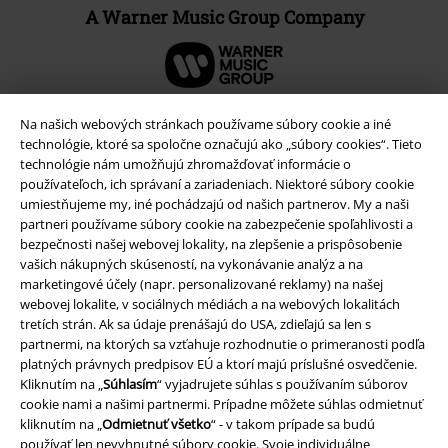
A Warner Music Group Company
Na našich webových stránkach používame súbory cookie a iné
technológie, ktoré sa spoločne označujú ako „súbory cookies“. Tieto
technológie nám umožňujú zhromažďovať informácie o
používateľoch, ich správaní a zariadeniach. Niektoré súbory cookie
umiestňujeme my, iné pochádzajú od našich partnerov. My a naši
partneri používame súbory cookie na zabezpečenie spoľahlivosti a
bezpečnosti našej webovej lokality, na zlepšenie a prispôsobenie
vašich nákupných skúseností, na vykonávanie analýz a na
marketingové účely (napr. personalizované reklamy) na našej
webovej lokalite, v sociálnych médiách a na webových lokalitách
Právne informácie
tretích strán. Ak sa údaje prenášajú do USA, zdieľajú sa len s
Podmienky
partnermi, na ktorých sa vzťahuje rozhodnutie o primeranosti podľa
platných právnych predpisov EÚ a ktorí majú príslušné osvedčenie.
Kliknutím na „
Súhlasím
“ vyjadrujete súhlas s používaním súborov
Imprint
cookie nami a našimi partnermi. Prípadne môžete súhlas odmietnuť
kliknutím na „
Odmietnuť všetko
“ - v takom prípade sa budú
Ochrana osobných údajov
používať len nevyhnutné súbory cookie. Svoje individuálne