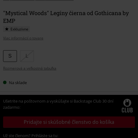
"Mystical Woods" Legíny čierna od Gothicana by
EMP
Exkluzívne
Viac informácií o tovare
Vyberte
S
L
si
Rozmerová a veľkostná tabuľka
veľkosť
Na sklade
Ušetrite na poštovnom a vyskúšajte si Backstage Club 30 dní
zadarmo:
Pridajte si skúšobné členstvo do košíka
Už ste členom? Prihláste sa tu: