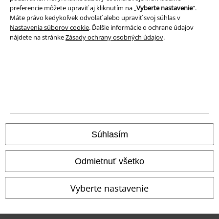
preferencie môžete upraviť aj kliknutím na „
Vyberte nastavenie
“.
Likvidácia odpadu a ochrana životného prostredia
Máte právo kedykoľvek odvolať alebo upraviť svoj súhlas v
Nastavenia súborov cookie
. Ďalšie informácie o ochrane údajov
Vyhlásenie o zhode
nájdete na stránke
Zásady ochrany osobných údajov
.
Informácie o prístupnosti
Nastavenia súborov cookie
Odstúpenie od zmluvy
Všetky ceny sú vrátane DPH, bez poštovného a
balného
Súhlasím
© 1986-2026 EMP Merchandising
Odmietnuť všetko
Vyberte nastavenie
Naše online obchody
EMP International