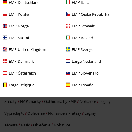
EMP Deutschland
EMP Italia
EMP Polska
EMP Česká Republika
EMP Norge
EMP Schweiz
EMP Suomi
EMP Ireland
ZĽAVA 40%
OMC
€ 24,99
€ 14,99
EMP United Kingdom
EMP Sverige
EMP Danmark
Large Nederland
More categories. More options.
EMP Österreich
EMP Slovensko
Výpredaj %
OUTLET
Nohavice
Large Belgique
EMP España
Značky
EMP značky
Gothicana by EMP
Zbierky
Mystical Woods
Značky
EMP značky
Gothicana by EMP
Nohavice
Legíny
Výpredaj %
Oblečenie
Nohavice a kraťasy
Legíny
Témata
Basic
Oblečenie
Nohavice