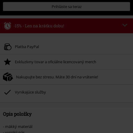
Prihláste sa teraz
-15% - Len na krátku dobu!
Kód poukazu
WEEKEND
Kopírovať kód
Platné do 8/9/26
Platba PayPal
Minimálna hodnota objednávky 49,99 €.
Exkluzívny tovar a oficiálne licencovaný merch
Po zadaní kódu v košíku, sa zľava uplatní automaticky.
Nemožno kombinovať s inými akciovými kódmi. Zľava sa nevzťahuje na:
Nakupujte bez stresu. Máte 30 dní na vrátenie!
knihy, médiá, vstupenky, Rammstein, (Till) Lindemann, Böhse Onkelz,
Broilers, Die Ärzte, Die Toten Hosen, Metality, darčekové poukazy a položky,
ktorých kúpou podporíte nadáciu.
Vynikajúce služby
Opis položky
- mäkký materiál
- vysoký pás