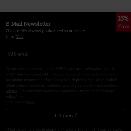
15%
E-Mail Newsletter
Zľava
Získajte 15% zľavový poukaz, keď sa prihlásite
teraz!
Viac
Týmto súhlasím so zasielaním EMP Newslettra a súhlasím s tým, že
E.M.P. Merchandising mbH môže spracovávať moje osobné údaje a
pravidelne mi posielať informácie o svojich produktoch. Moje osobné
údaje budú spracované v súlade s ustanoveniami v
Ochrana osobných
údajov
. Súhlas môžem kedykoľvek odvolať kliknutím na odhlasovací
odkaz/link.
Unsubscribe
here
.
Odoberať
*Platí iba online a kód je platný len 4 týždne. Nie je možné kombinovať s