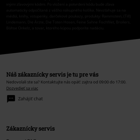
inými zľavovými kódmi. Po vložení a potvrdení kódu bude zľava
automaticky odpočítaná z vášho nákupného košíka. Nevzťahuje sa na
médiá, knihy, vstupenky, darčekové poukazy, produkty: Rammstein, (Till)
Lindemann, Die Ärzte, Die Toten Hosen, Feine Sahne Fischfilet, Broilers,
Böhse Onkelz, a tovar, ktorého kúpou podporíte nadáciu.
Náš zákaznícky servis je tu pre vás
Nedovolali ste sa? Kontaktujte nás opäť: zajtra od 09:00 do 17:00.
Dozvedieť sa viac
Zahájiť chat
Zákaznícky servis