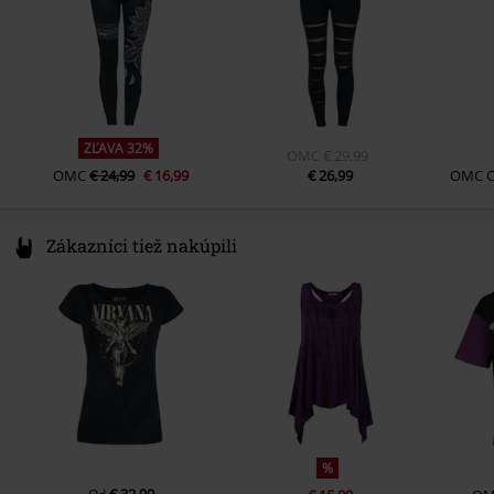
ZĽAVA 32%
OMC
€ 29,99
OMC
€ 24,99
€ 16,99
€ 26,99
OMC
Zákazníci tiež nakúpili
%
€ 32,99