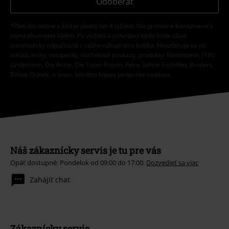
Odoberať
*Platí iba online a kód je platný len 4 týždne. Nie je možné kombinovať s
inými zľavovými kódmi. Po vložení a potvrdení kódu bude zľava
automaticky odpočítaná z vášho nákupného košíka. Nevzťahuje sa na
médiá, knihy, vstupenky, darčekové poukazy, produkty: Rammstein, (Till)
Lindemann, Die Ärzte, Die Toten Hosen, Feine Sahne Fischfilet, Broilers,
Böhse Onkelz, a tovar, ktorého kúpou podporíte nadáciu.
Náš zákaznícky servis je tu pre vás
Opäť dostupné: Pondelok od 09:00 do 17:00.
Dozvedieť sa viac
Zahájiť chat
Zákaznícky servis