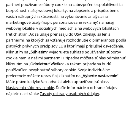
partneri používame súbory cookie na zabezpečenie spoľahlivosti a
bezpečnosti našej webovej lokality, na zlepšenie a prispôsobenie
A Warner Music Group Company
vašich nákupných skúseností, na vykonávanie analýz a na
marketingové účely (napr. personalizované reklamy) na našej
webovej lokalite, v sociálnych médiách a na webových lokalitách
tretích strán. Ak sa údaje prenášajú do USA, zdieľajú sa len s
partnermi, na ktorých sa vzťahuje rozhodnutie o primeranosti podľa
platných právnych predpisov EÚ a ktorí majú príslušné osvedčenie.
Kliknutím na „
Súhlasím
“ vyjadrujete súhlas s používaním súborov
cookie nami a našimi partnermi. Prípadne môžete súhlas odmietnuť
kliknutím na „
Odmietnuť všetko
“ - v takom prípade sa budú
používať len nevyhnutné súbory cookie. Svoje individuálne
preferencie môžete upraviť aj kliknutím na „
Vyberte nastavenie
“.
Máte právo kedykoľvek odvolať alebo upraviť svoj súhlas v
Nastavenia súborov cookie
. Ďalšie informácie o ochrane údajov
nájdete na stránke
Zásady ochrany osobných údajov
.
Právne informácie
Podmienky
Imprint