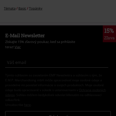
Témata
Basic
Topánky
15%
E-Mail Newsletter
Zľava
Získajte 15% zľavový poukaz, keď sa prihlásite
teraz!
Viac
Týmto súhlasím so zasielaním EMP Newslettra a súhlasím s tým, že
E.M.P. Merchandising mbH môže spracovávať moje osobné údaje a
pravidelne mi posielať informácie o svojich produktoch. Moje osobné
údaje budú spracované v súlade s ustanoveniami v
Ochrana osobných
údajov
. Súhlas môžem kedykoľvek odvolať kliknutím na odhlasovací
odkaz/link.
Unsubscribe
here
.