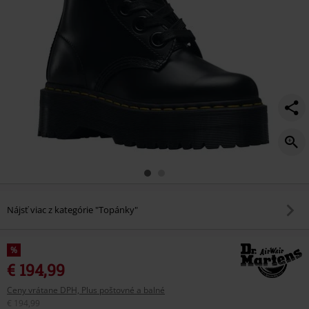
Nájsť viac z kategórie "Topánky"
%
€ 194,99
Ceny vrátane DPH, Plus poštovné a balné
€ 194,99