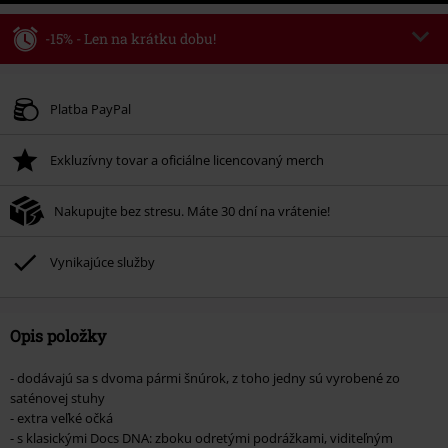
-15% - Len na krátku dobu!
Kód poukazu
WEEKEND
Kopírovať kód
Platné do 8/9/26
Platba PayPal
Minimálna hodnota objednávky 49,99 €.
Exkluzívny tovar a oficiálne licencovaný merch
Po zadaní kódu v košíku, sa zľava uplatní automaticky.
Nemožno kombinovať s inými akciovými kódmi. Zľava sa nevzťahuje na:
Nakupujte bez stresu. Máte 30 dní na vrátenie!
knihy, médiá, vstupenky, Rammstein, (Till) Lindemann, Böhse Onkelz,
Broilers, Die Ärzte, Die Toten Hosen, Metality, darčekové poukazy a položky,
ktorých kúpou podporíte nadáciu.
Vynikajúce služby
Opis položky
- dodávajú sa s dvoma pármi šnúrok, z toho jedny sú vyrobené zo
saténovej stuhy
- extra veľké očká
- s klasickými Docs DNA: zboku odretými podrážkami, viditeľným