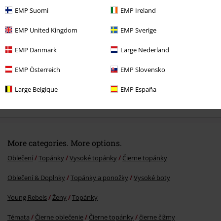
EMP Suomi
EMP Ireland
EMP United Kingdom
EMP Sverige
EMP Danmark
Large Nederland
EMP Österreich
EMP Slovensko
Large Belgique
EMP España
%
€ 194,99
More categories. More options.
Oblečení
Topánky
Vysoké topánky
Čierne topánky
Oblečení & Doplnky
Topánky a ponožky
Vysoké boty
Young Rebels
Ženy
Topánky
Témata
Čierne oblečenie
Čierne topánky
čierne čižmy