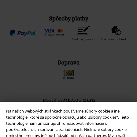
Spôsoby platby
Bankový prevod
Platba na dobierku
Doprava
Nová aplikácia EMP
Stiahnite si novú EMP aplikáciu zdarma a využite všetky nové
Na našich webových stránkach používame súbory cookie a iné
funkcie a výhody!
technológie, ktoré sa spoločne označujú ako „súbory cookies“. Tieto
technológie nám umožňujú zhromažďovať informácie o
používateľoch, ich správaní a zariadeniach. Niektoré súbory cookie
umiestňujeme my, iné pochádzajú od našich partnerov. My a naši