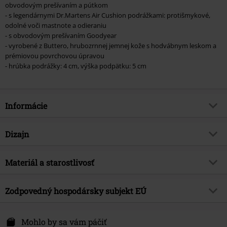
obvodovým prešívaním a pútkom
- s legendárnymi Dr.Martens Air Cushion podrážkami: protišmykové,
odolné voči mastnote a odieraniu
- s obvodovým prešívaním Goodyear
- vyrobené z Buttero, hrubozrnnej jemnej kože s hodvábnym leskom a
prémiovou povrchovou úpravou
- hrúbka podrážky: 4 cm, výška podpätku: 5 cm
Informácie
Tovar č.
442508
Dizajn
Názov
Molly Buttero
Typ výrobku
Topánky
Brand
Materiál a starostlivosť
Dr. Martens
Typ podpätku
Platforma
Téma produktov
Základné, Oblečenie pre voľný čas,
Vrchný materiál
koža
Gotika, Rockové oblečenie,
Vzor
Zodpovedný hospodársky subjekt EÚ
Bežný
Streetwear, Festival, Rockabilly,
Vrchný materiál topánok
koža
Spôsob zapínania
Šnúrky
Punk
DM Airwair Germany GmbH
Vložka do topánok
textília
5. Etage
Mohlo by sa vám páčiť
Výška podpätku
4,5 cm
Dátum vydania
11/1/19