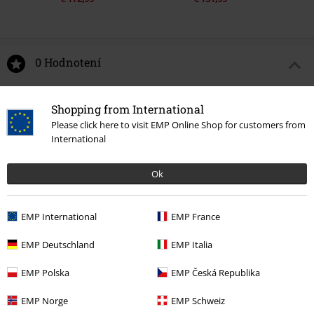
0 Hodnotení
Podeľte sa o váš názor "Molly Buttero".
Shopping from International
Please click here to visit EMP Online Shop for customers from
Napísať hodnotenie
International
Ok
EMP International
EMP France
EMP Deutschland
EMP Italia
EMP Polska
EMP Česká Republika
EMP Norge
EMP Schweiz
Naposledy navštívené