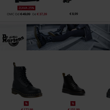
ZĽAVA 25%
€ 8,99
OMC
Od
€ 49,99
€ 37,39
Od
%
%
€ 172,99
€ 151,99