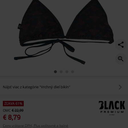
Nájsť viac z kategórie "Vrchný diel bikín"
ZĽAVA 61%
OMC
€ 22,99
€ 8,79
Ceny vrátane DPH, Plus poštovné a balné