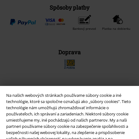
Spôsoby platby
Bankový prevod
Platba na dobierku
Doprava
Nová aplikácia EMP
Na našich webových stránkach používame súbory cookie a iné
Stiahnite si novú EMP aplikáciu zdarma a využite všetky nové
technológie, ktoré sa spoločne označujú ako „súbory cookies“. Tieto
funkcie a výhody!
technológie nám umožňujú zhromažďovať informácie o
používateľoch, ich správaní a zariadeniach. Niektoré súbory cookie
umiestňujeme my, iné pochádzajú od našich partnerov. My a naši
partneri používame súbory cookie na zabezpečenie spoľahlivosti a
bezpečnosti našej webovej lokality, na zlepšenie a prispôsobenie
vašich nákupných skúseností, na vykonávanie analýz a na