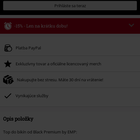
Prihláste sa teraz
-15% - Len na krátku dobu!
Kód poukazu
WEEKEND
Kopírovať kód
Platné do 8/9/26
Platba PayPal
Minimálna hodnota objednávky 49,99 €.
Exkluzívny tovar a oficiálne licencovaný merch
Po zadaní kódu v košíku, sa zľava uplatní automaticky.
Nemožno kombinovať s inými akciovými kódmi. Zľava sa nevzťahuje na:
Nakupujte bez stresu. Máte 30 dní na vrátenie!
knihy, médiá, vstupenky, Rammstein, (Till) Lindemann, Böhse Onkelz,
Broilers, Die Ärzte, Die Toten Hosen, Metality, darčekové poukazy a položky,
ktorých kúpou podporíte nadáciu.
Vynikajúce služby
Opis položky
Top do bikín od Black Premium by EMP: