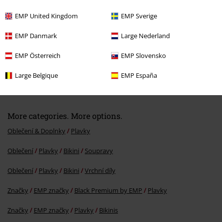
EMP United Kingdom
EMP Sverige
EMP Danmark
Large Nederland
EMP Österreich
EMP Slovensko
ZĽAVA 61%
Large Belgique
EMP España
OMC
€ 22,99
€ 8,79
More categories. More options.
Oblečení & Doplnky
Plavky
Oblečení
Plavky
Bikini
Soupravy
Oblečení
Plavky
Bikini
Vrchní díly
Značky
EMP značky
Black Premium by EMP
Plavky
Značky
EMP značky
Plavky
Bikinis