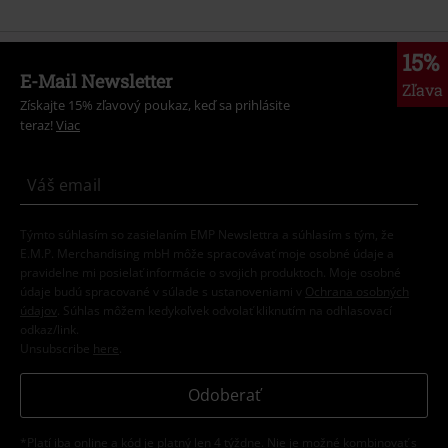
15%
E-Mail Newsletter
Zľava
Získajte 15% zľavový poukaz, keď sa prihlásite
teraz!
Viac
Týmto súhlasím so zasielaním EMP Newslettra a súhlasím s tým, že
E.M.P. Merchandising mbH môže spracovávať moje osobné údaje a
pravidelne mi posielať informácie o svojich produktoch. Moje osobné
údaje budú spracované v súlade s ustanoveniami v
Ochrana osobných
údajov
. Súhlas môžem kedykoľvek odvolať kliknutím na odhlasovací
odkaz/link.
Unsubscribe
here
.
Odoberať
*Platí iba online a kód je platný len 4 týždne. Nie je možné kombinovať s