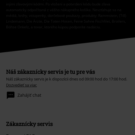
inými zľavovými kódmi. Po vložení a potvrdení kódu bude zľava
automaticky odpočítaná z vášho nákupného košíka. Nevzťahuje sa na
médiá, knihy, vstupenky, darčekové poukazy, produkty: Rammstein, (Till)
Lindemann, Die Ärzte, Die Toten Hosen, Feine Sahne Fischfilet, Broilers,
Böhse Onkelz, a tovar, ktorého kúpou podporíte nadáciu.
Náš zákaznícky servis je tu pre vás
Náš zákaznícky servis je k dispozícii dnes od 09:00 hod do 17:00 hod.
Dozvedieť sa viac
Zahájiť chat
Zákaznícky servis