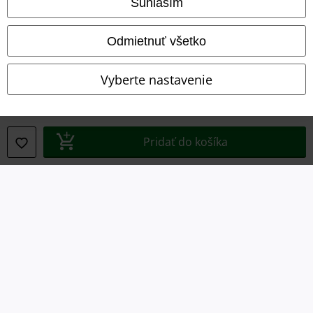
Súhlasím
Likvidácia odpadu a ochrana životného prostredia
Odmietnuť všetko
Vyhlásenie o zhode
Vyberte nastavenie
Informácie o prístupnosti
Nastavenia súborov cookie
Pridať do košíka
Odstúpenie od zmluvy
Všetky ceny sú vrátane DPH, bez poštovného a
balného
© 1986-2026 EMP Merchandising
Naše online obchody
EMP International