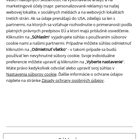
A Warner Music Group Company
marketingové účely (napr. personalizované reklamy) na našej
webovej lokalite, v sociálnych médiách a na webových lokalitách
tretích strán. Ak sa údaje prenášajú do USA, zdieľajú sa len s
partnermi, na ktorých sa vzťahuje rozhodnutie o primeranosti podľa
platných právnych predpisov EÚ a ktorí majú príslušné osvedčenie.
Kliknutím na „
Súhlasím
“ vyjadrujete súhlas s používaním súborov
cookie nami a našimi partnermi. Prípadne môžete súhlas odmietnuť
kliknutím na „
Odmietnuť všetko
“ - v takom prípade sa budú
používať len nevyhnutné súbory cookie. Svoje individuálne
preferencie môžete upraviť aj kliknutím na „
Vyberte nastavenie
“.
Máte právo kedykoľvek odvolať alebo upraviť svoj súhlas v
Nastavenia súborov cookie
. Ďalšie informácie o ochrane údajov
nájdete na stránke
Zásady ochrany osobných údajov
.
Právne informácie
Podmienky
Imprint
Ochrana osobných údajov