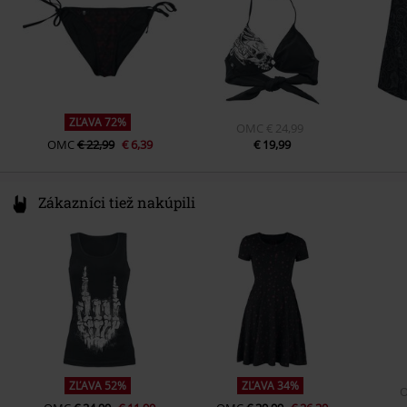
ZĽAVA 72%
OMC
€ 24,99
OMC
€ 22,99
€ 6,39
€ 19,99
Zákazníci tiež nakúpili
ZĽAVA 52%
ZĽAVA 34%