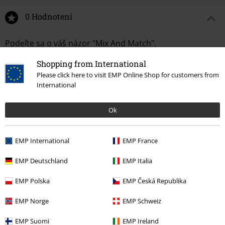
0 Hodnotení
Podeľte sa o váš názor "Mix And Match".
Napísať hodnotenie
Shopping from International
Please click here to visit EMP Online Shop for customers from
International
Ok
EMP International
EMP France
EMP Deutschland
EMP Italia
EMP Polska
EMP Česká Republika
Naposledy navštívené
EMP Norge
EMP Schweiz
EMP Suomi
EMP Ireland