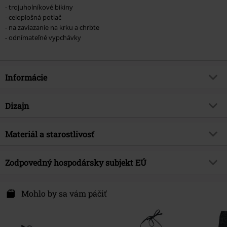
- trojuholníkové bikiny
- celoplošná potlač
- na zaviazanie na krku a chrbte
- odnímateľné vypchávky
Informácie
Tovar č.
572105
Dizajn
Názov
Mix And Match
Typ výrobku
Vrchný diel bikín
Brand
Materiál a starostlivosť
Black Premium by EMP
Vzor
Bežný
Exkluzívne
Áno
Vrchný materiál
80% polyamid, 20% elastán
Farba
Zodpovedný hospodársky subjekt EÚ
čierna
Téma produktov
Rockabilly
Upozornenie k ošetreniu
Pranie v práčke
Dátum vydania
2/13/25
E.M.P. Merchandising Handelsgesellschaft mbH
Darmer Esch 70a
Mohlo by sa vám páčiť
Pohlavie
Ženy
49811 Lingen
Germany
www.emp.de