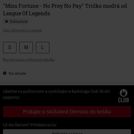
"Miss Fortune - No Prey No Pay" Tričko modrá od
League Of Legends
Exkluzívne
Viac informácií o tovare
Vyberte
S
M
L
si
Rozmerová a veľkostná tabuľka
veľkosť
Na sklade
Ušetrite na poštovnom a vyskúšajte si Backstage Club 30 dní
zadarmo:
Pridajte si skúšobné členstvo do košíka
Už ste členom? Prihláste sa tu:
Prihláste sa teraz