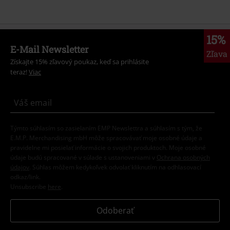
15%
E-Mail Newsletter
Zľava
Získajte 15% zľavový poukaz, keď sa prihlásite
teraz!
Viac
Týmto súhlasím so zasielaním EMP Newslettra a súhlasím s tým, že
E.M.P. Merchandising mbH môže spracovávať moje osobné údaje a
pravidelne mi posielať informácie o svojich produktoch. Moje osobné
údaje budú spracované v súlade s ustanoveniami v
Ochrana osobných
údajov
. Súhlas môžem kedykoľvek odvolať kliknutím na odhlasovací
odkaz/link.
Unsubscribe
here
.
Odoberať