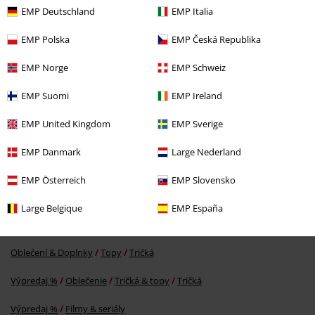
EMP Deutschland
EMP Italia
EMP Polska
EMP Česká Republika
EMP Norge
EMP Schweiz
EMP Suomi
EMP Ireland
OMC
€ 37,99
€ 26,99
EMP United Kingdom
EMP Sverige
EMP Danmark
Large Nederland
More categories. More options.
EMP Österreich
EMP Slovensko
Oblečení
Tričká a topy
Tričká a topy
Large Belgique
EMP España
Novinky
Oblečení
Tričká & topy
Tričká
Oblečení & Doplnky
Topy
Tričká
Výpredaj %
Oblečenie
Tričká & topy
Tričká
Výpredaj %
Filmy & seriály