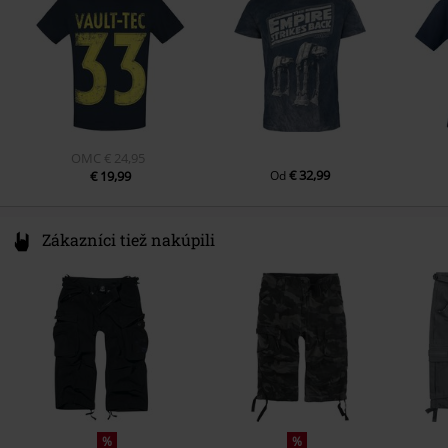
Dĺžka rukávu
https://www.outer-vision.com/es/
Krátky rukáv
Farba
modrá
OMC
€ 24,95
€ 32,99
€ 19,99
Od
Zákazníci tiež nakúpili
%
%