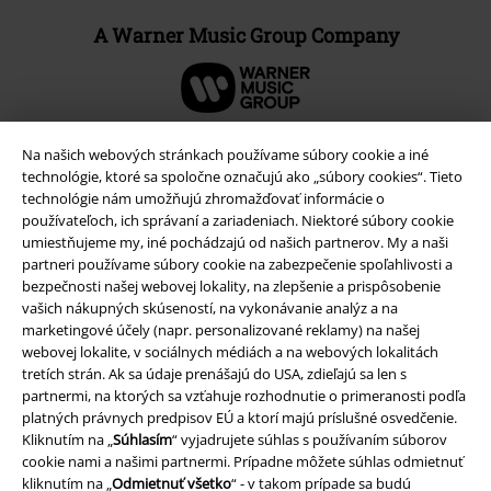
A Warner Music Group Company
Na našich webových stránkach používame súbory cookie a iné
technológie, ktoré sa spoločne označujú ako „súbory cookies“. Tieto
technológie nám umožňujú zhromažďovať informácie o
používateľoch, ich správaní a zariadeniach. Niektoré súbory cookie
umiestňujeme my, iné pochádzajú od našich partnerov. My a naši
partneri používame súbory cookie na zabezpečenie spoľahlivosti a
bezpečnosti našej webovej lokality, na zlepšenie a prispôsobenie
vašich nákupných skúseností, na vykonávanie analýz a na
marketingové účely (napr. personalizované reklamy) na našej
Právne informácie
webovej lokalite, v sociálnych médiách a na webových lokalitách
tretích strán. Ak sa údaje prenášajú do USA, zdieľajú sa len s
Podmienky
partnermi, na ktorých sa vzťahuje rozhodnutie o primeranosti podľa
platných právnych predpisov EÚ a ktorí majú príslušné osvedčenie.
Kliknutím na „
Súhlasím
“ vyjadrujete súhlas s používaním súborov
Imprint
cookie nami a našimi partnermi. Prípadne môžete súhlas odmietnuť
kliknutím na „
Odmietnuť všetko
“ - v takom prípade sa budú
Ochrana osobných údajov