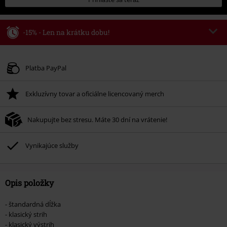
-15% - Len na krátku dobu!
Kód poukazu
WEEKEND
Kopírovať kód
Platné do 8/9/26
Platba PayPal
Minimálna hodnota objednávky 49,99 €.
Exkluzívny tovar a oficiálne licencovaný merch
Po zadaní kódu v košíku, sa zľava uplatní automaticky.
Nemožno kombinovať s inými akciovými kódmi. Zľava sa nevzťahuje na:
Nakupujte bez stresu. Máte 30 dní na vrátenie!
knihy, médiá, vstupenky, Rammstein, (Till) Lindemann, Böhse Onkelz,
Broilers, Die Ärzte, Die Toten Hosen, Metality, darčekové poukazy a položky,
ktorých kúpou podporíte nadáciu.
Vynikajúce služby
Opis položky
- štandardná dĺžka
- klasický strih
- klasický výstrih