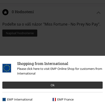
0 Hodnotení
Podeľte sa o váš názor "Miss Fortune - No Prey No Pay".
Napísať hodnotenie
Shopping from International
Please click here to visit EMP Online Shop for customers from
International
Ok
Naposledy navštívené
EMP International
EMP France