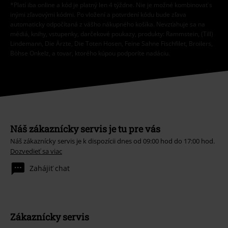
*Platí iba online a kód je platný len 4 týždne. Nie je možné kombinovať s
inými zľavovými kódmi. Po vložení a potvrdení kódu bude zľava
automaticky odpočítaná z vášho nákupného košíka. Nevzťahuje sa na
médiá, knihy, vstupenky, darčekové poukazy, produkty: Rammstein, (Till)
Lindemann, Die Ärzte, Die Toten Hosen, Feine Sahne Fischfilet, Broilers,
Böhse Onkelz, a tovar, ktorého kúpou podporíte nadáciu.
Náš zákaznícky servis je tu pre vás
Náš zákaznícky servis je k dispozícii dnes od 09:00 hod do 17:00 hod.
Dozvedieť sa viac
Zahájiť chat
Zákaznícky servis