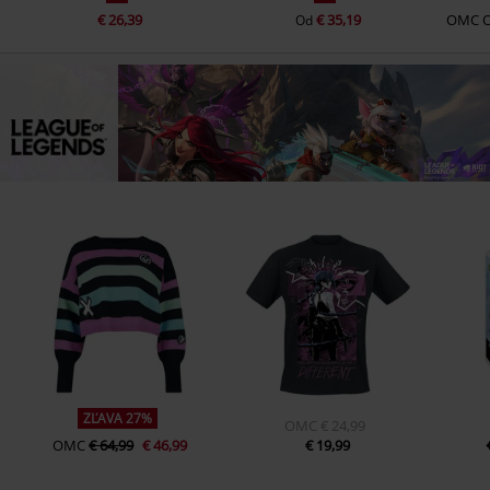
€ 26,39
€ 35,19
OMC
Od
ZĽAVA 27%
OMC
€ 24,99
OMC
€ 64,99
€ 46,99
€ 19,99