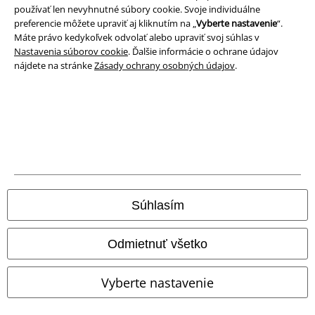
používať len nevyhnutné súbory cookie. Svoje individuálne
preferencie môžete upraviť aj kliknutím na „
Vyberte nastavenie
“.
Likvidácia odpadu a ochrana životného prostredia
Máte právo kedykoľvek odvolať alebo upraviť svoj súhlas v
Nastavenia súborov cookie
. Ďalšie informácie o ochrane údajov
Vyhlásenie o zhode
nájdete na stránke
Zásady ochrany osobných údajov
.
Informácie o prístupnosti
Nastavenia súborov cookie
Odstúpenie od zmluvy
Všetky ceny sú vrátane DPH, bez poštovného a
balného
Súhlasím
© 1986-2026 EMP Merchandising
Odmietnuť všetko
Vyberte nastavenie
Naše online obchody
EMP International