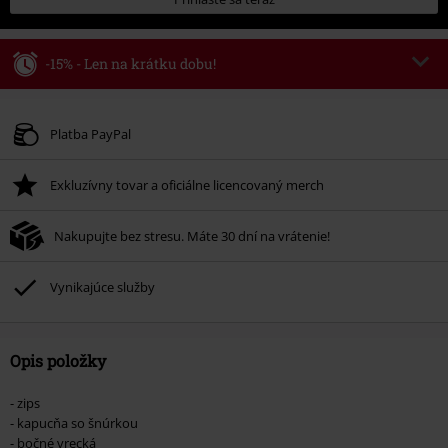
-15% - Len na krátku dobu!
Kód poukazu
WEEKEND
Kopírovať kód
Platné do 8/9/26
Platba PayPal
Minimálna hodnota objednávky 49,99 €.
Exkluzívny tovar a oficiálne licencovaný merch
Po zadaní kódu v košíku, sa zľava uplatní automaticky.
Nemožno kombinovať s inými akciovými kódmi. Zľava sa nevzťahuje na:
Nakupujte bez stresu. Máte 30 dní na vrátenie!
knihy, médiá, vstupenky, Rammstein, (Till) Lindemann, Böhse Onkelz,
Broilers, Die Ärzte, Die Toten Hosen, Metality, darčekové poukazy a položky,
ktorých kúpou podporíte nadáciu.
Vynikajúce služby
Opis položky
- zips
- kapucňa so šnúrkou
- bočné vrecká