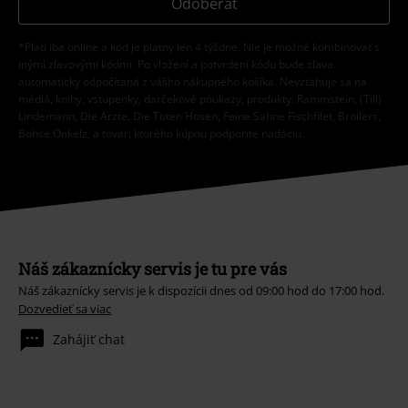
Odoberať
*Platí iba online a kód je platný len 4 týždne. Nie je možné kombinovať s
inými zľavovými kódmi. Po vložení a potvrdení kódu bude zľava
automaticky odpočítaná z vášho nákupného košíka. Nevzťahuje sa na
médiá, knihy, vstupenky, darčekové poukazy, produkty: Rammstein, (Till)
Lindemann, Die Ärzte, Die Toten Hosen, Feine Sahne Fischfilet, Broilers,
Böhse Onkelz, a tovar, ktorého kúpou podporíte nadáciu.
Náš zákaznícky servis je tu pre vás
Náš zákaznícky servis je k dispozícii dnes od 09:00 hod do 17:00 hod.
Dozvedieť sa viac
Zahájiť chat