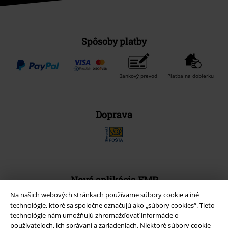
Spôsoby platby
Bankový prevod
Platba na dobierku
Doprava
Nová aplikácia EMP
Stiahnite si novú EMP aplikáciu zdarma a využite všetky nové
Na našich webových stránkach používame súbory cookie a iné
funkcie a výhody!
technológie, ktoré sa spoločne označujú ako „súbory cookies“. Tieto
technológie nám umožňujú zhromažďovať informácie o
používateľoch, ich správaní a zariadeniach. Niektoré súbory cookie