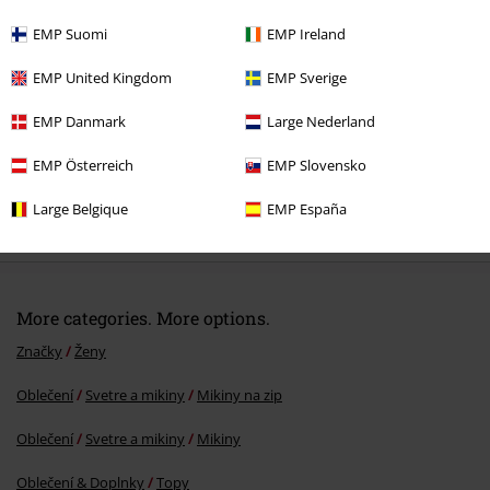
EMP Suomi
EMP Ireland
EMP United Kingdom
EMP Sverige
EMP Danmark
Large Nederland
EMP Österreich
EMP Slovensko
ZĽAVA 15%
Large Belgique
EMP España
OMC
€ 86,99
€ 73,94
More categories. More options.
Značky
Ženy
Oblečení
Svetre a mikiny
Mikiny na zip
Oblečení
Svetre a mikiny
Mikiny
Oblečení & Doplnky
Topy