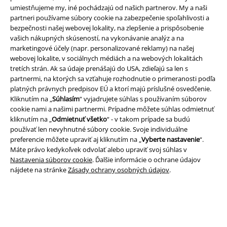
umiestňujeme my, iné pochádzajú od našich partnerov. My a naši
partneri používame súbory cookie na zabezpečenie spoľahlivosti a
bezpečnosti našej webovej lokality, na zlepšenie a prispôsobenie
A Warner Music Group Company
vašich nákupných skúseností, na vykonávanie analýz a na
marketingové účely (napr. personalizované reklamy) na našej
webovej lokalite, v sociálnych médiách a na webových lokalitách
tretích strán. Ak sa údaje prenášajú do USA, zdieľajú sa len s
partnermi, na ktorých sa vzťahuje rozhodnutie o primeranosti podľa
platných právnych predpisov EÚ a ktorí majú príslušné osvedčenie.
Kliknutím na „
Súhlasím
“ vyjadrujete súhlas s používaním súborov
cookie nami a našimi partnermi. Prípadne môžete súhlas odmietnuť
kliknutím na „
Odmietnuť všetko
“ - v takom prípade sa budú
používať len nevyhnutné súbory cookie. Svoje individuálne
preferencie môžete upraviť aj kliknutím na „
Vyberte nastavenie
“.
Máte právo kedykoľvek odvolať alebo upraviť svoj súhlas v
Nastavenia súborov cookie
. Ďalšie informácie o ochrane údajov
nájdete na stránke
Zásady ochrany osobných údajov
.
Právne informácie
Podmienky
Imprint