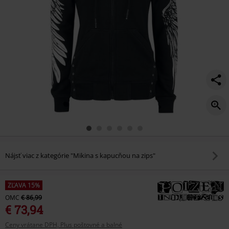
Nájsť viac z kategórie "Mikina s kapucňou na zips"
ZĽAVA 15%
OMC
€ 86,99
€ 73,94
Ceny vrátane DPH, Plus poštovné a balné