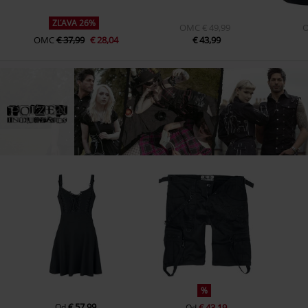
ZĽAVA 26%
OMC
€ 49,99
OMC
€ 37,99
€ 28,04
€ 43,99
%
€ 57,99
Od
€ 43,19
Od