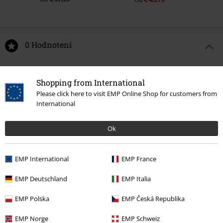
0 Hodnotení
Podeľte sa o váš názor "Mikina Elora".
Shopping from International
Napísať hodnotenie
Please click here to visit EMP Online Shop for customers from
International
Ok
EMP International
EMP France
EMP Deutschland
EMP Italia
EMP Polska
EMP Česká Republika
Naposledy navštívené
EMP Norge
EMP Schweiz