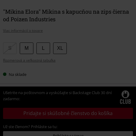
"Mikina Elora" Mikina s kapucňou na zips čierna
od Poizen Industries
Viac informácií o tovare
Vyberte
S
M
L
XL
si
Rozmerová a veľkostná tabuľka
veľkosť
Na sklade
Ušetrite na poštovnom a vyskúšajte si Backstage Club 30 dní
zadarmo:
Pridajte si skúšobné členstvo do košíka
Už ste členom? Prihláste sa tu:
Prihláste sa teraz