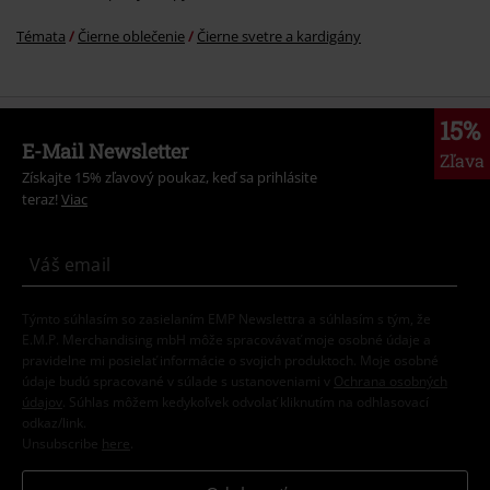
Témata
Čierne oblečenie
Čierne svetre a kardigány
15%
E-Mail Newsletter
Zľava
Získajte 15% zľavový poukaz, keď sa prihlásite
teraz!
Viac
Týmto súhlasím so zasielaním EMP Newslettra a súhlasím s tým, že
E.M.P. Merchandising mbH môže spracovávať moje osobné údaje a
pravidelne mi posielať informácie o svojich produktoch. Moje osobné
údaje budú spracované v súlade s ustanoveniami v
Ochrana osobných
údajov
. Súhlas môžem kedykoľvek odvolať kliknutím na odhlasovací
odkaz/link.
Unsubscribe
here
.