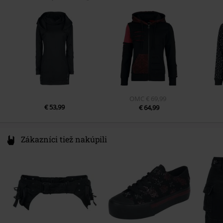
X91 CF22 CO Waterford
Ireland
info@innocentclothingltd.com
OMC
€ 69,99
€ 53,99
€ 64,99
Zákazníci tiež nakúpili