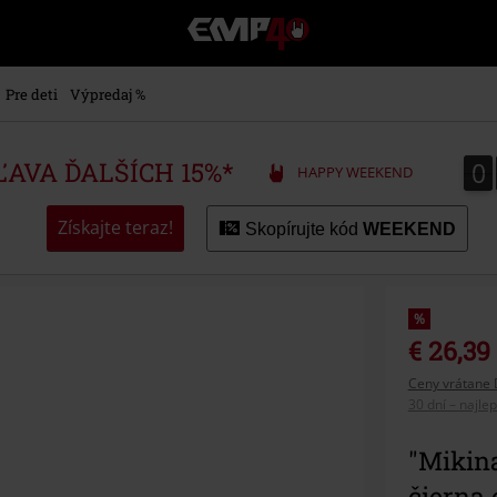
EMP
-
Hudba,
TV
Pre deti
Výpredaj %
filmy
&
seriály,
0
0
ZĽAVA ĎALŠÍCH 15%*
HAPPY WEEKEND
Merch
pre
hráčov,
Získajte teraz!
Skopírujte kód
WEEKEND
Alternatívna
móda
%
€ 26,39
Ceny vrátane 
30 dní – najle
"Mikin
čierna 