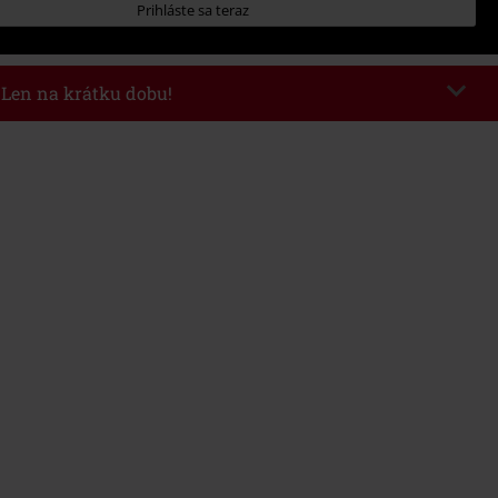
Prihláste sa teraz
- Len na krátku dobu!
kazu
WEEKEND
Kopírovať kód
26
nota objednávky 49,99 €.
 v košíku, sa zľava uplatní automaticky.
novať s inými akciovými kódmi. Zľava sa nevzťahuje na: knihy, médiá,
mstein, (Till) Lindemann, Böhse Onkelz, Broilers, Die Ärzte, Die Toten
y, darčekové poukazy a položky, ktorých kúpou podporíte nadáciu.