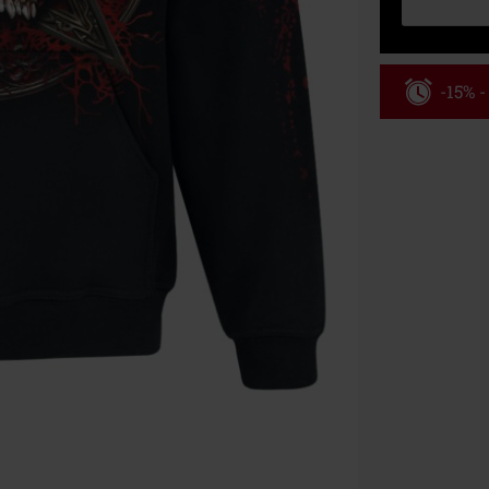
-15% 
Kód pou
Platné do 8/9/
Minimálna hod
Po zadaní kódu
Nemožno kombi
vstupenky, Ram
Hosen, Metalit