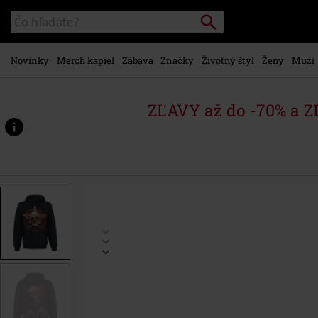
na
Vyhľadávanie
Katalóg
hlavný
vyhľadávania
obsah
Novinky
Merch kapiel
Zábava
Značky
Životný štýl
Ženy
Muži
ZĽAVY až do -70% a 
https://www.emp-
shop.sk/p/mikina-
creeping-
curse/590758.html