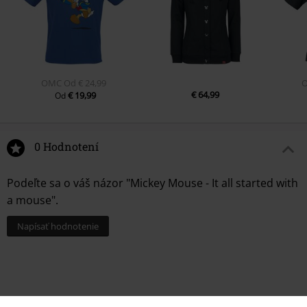
OMC
Od
€ 24,99
€ 64,99
€ 19,99
Od
0 Hodnotení
Podeľte sa o váš názor "Mickey Mouse - It all started with
a mouse".
Napísať hodnotenie