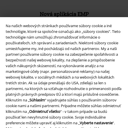
Nová aplikácia EMP
Stiahnite si novú EMP aplikáciu zdarma a využite všetky nové
Na našich webových stránkach používame súbory cookie a iné
funkcie a výhody!
technológie, ktoré sa spoločne označujú ako „súbory cookies“. Tieto
technológie nám umožňujú zhromažďovať informácie o
používateľoch, ich správaní a zariadeniach. Niektoré súbory cookie
umiestňujeme my, iné pochádzajú od našich partnerov. My a naši
partneri používame súbory cookie na zabezpečenie spoľahlivosti a
bezpečnosti našej webovej lokality, na zlepšenie a prispôsobenie
A Warner Music Group Company
vašich nákupných skúseností, na vykonávanie analýz a na
marketingové účely (napr. personalizované reklamy) na našej
webovej lokalite, v sociálnych médiách a na webových lokalitách
tretích strán. Ak sa údaje prenášajú do USA, zdieľajú sa len s
partnermi, na ktorých sa vzťahuje rozhodnutie o primeranosti podľa
platných právnych predpisov EÚ a ktorí majú príslušné osvedčenie.
Kliknutím na „
Súhlasím
“ vyjadrujete súhlas s používaním súborov
cookie nami a našimi partnermi. Prípadne môžete súhlas odmietnuť
kliknutím na „
Odmietnuť všetko
“ - v takom prípade sa budú
používať len nevyhnutné súbory cookie. Svoje individuálne
preferencie môžete upraviť aj kliknutím na „
Vyberte nastavenie
“.