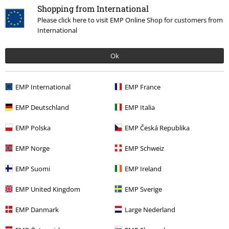
Shopping from International
Please click here to visit EMP Online Shop for customers from
International
Naposledy navštívené
Ok
EMP International
EMP France
EMP Deutschland
EMP Italia
EMP Polska
EMP Česká Republika
EMP Norge
EMP Schweiz
ZĽAVA 21%
EMP Suomi
EMP Ireland
OMC
Od
€ 54,99
€ 43,19
Od
EMP United Kingdom
EMP Sverige
EMP Danmark
Large Nederland
More categories. More options.
Filmy & seriály
Extra velikosť