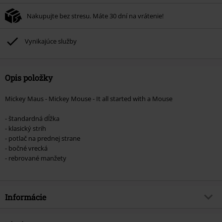
Nakupujte bez stresu. Máte 30 dní na vrátenie!
Vynikajúce služby
Opis položky
Mickey Maus - Mickey Mouse - It all started with a Mouse
- štandardná dĺžka
- klasický strih
- potlač na prednej strane
- bočné vrecká
- rebrované manžety
Informácie
Tovar č.
572690