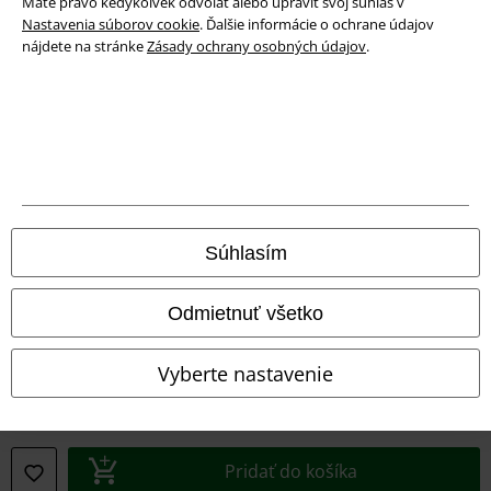
Máte právo kedykoľvek odvolať alebo upraviť svoj súhlas v
Nastavenia súborov cookie
. Ďalšie informácie o ochrane údajov
nájdete na stránke
Zásady ochrany osobných údajov
.
Právne informácie
Podmienky
Imprint
Ochrana osobných údajov
Súhlasím
Likvidácia odpadu a ochrana životného prostredia
Vyhlásenie o zhode
Odmietnuť všetko
Informácie o prístupnosti
Vyberte nastavenie
Nastavenia súborov cookie
Odstúpenie od zmluvy
Pridať do košíka