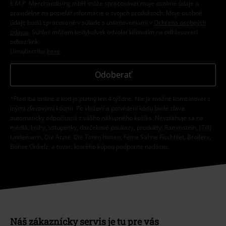
E.M.P. Merchandising mbH môže spracovávať moje osobné údaje a
pravidelne mi posielať informácie o svojich produktoch. Moje osobné
údaje budú spracované v súlade s ustanoveniami v
Ochrana osobných
údajov
. Súhlas môžem kedykoľvek odvolať kliknutím na odhlasovací
odkaz/link.
Unsubscribe
here
.
Odoberať
*Platí iba online a kód je platný len 4 týždne. Nie je možné kombinovať s
inými zľavovými kódmi. Po vložení a potvrdení kódu bude zľava
automaticky odpočítaná z vášho nákupného košíka. Nevzťahuje sa na
médiá, knihy, vstupenky, darčekové poukazy, produkty: Rammstein, (Till)
Lindemann, Die Ärzte, Die Toten Hosen, Feine Sahne Fischfilet, Broilers,
Böhse Onkelz, a tovar, ktorého kúpou podporíte nadáciu.
Náš zákaznícky servis je tu pre vás