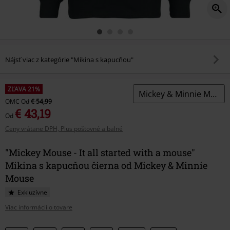
Nájsť viac z kategórie "Mikina s kapucňou"
ZĽAVA 21%
Mickey & Minnie Mouse
OMC
Od
€ 54,99
€ 43,19
Od
Ceny vrátane DPH, Plus poštovné a balné
"Mickey Mouse - It all started with a mouse"
Mikina s kapucňou čierna od Mickey & Minnie
Mouse
Exkluzívne
Viac informácií o tovare