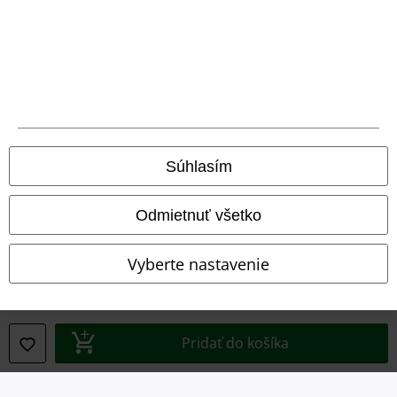
Právne informácie
Podmienky
Imprint
Ochrana osobných údajov
Súhlasím
Likvidácia odpadu a ochrana životného prostredia
Odmietnuť všetko
Vyhlásenie o zhode
Vyberte nastavenie
Informácie o prístupnosti
Nastavenia súborov cookie
Pridať do košíka
Odstúpenie od zmluvy