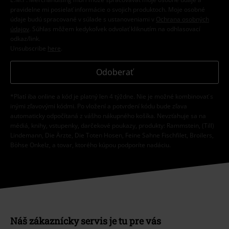
pravidelne mi posielať informácie o svojich produktoch. Moje osobné
údaje budú spracované v súlade s ustanoveniami v
Ochrana osobných
údajov
. Súhlas môžem kedykoľvek odvolať kliknutím na odhlasovací
odkaz/link.
Unsubscribe
here
.
Odoberať
*Platí iba online a kód je platný len 4 týždne. Nie je možné kombinovať s
inými zľavovými kódmi. Po vložení a potvrdení kódu bude zľava
automaticky odpočítaná z vášho nákupného košíka. Nevzťahuje sa na
médiá, knihy, vstupenky, darčekové poukazy, produkty: Rammstein, (Till)
Lindemann, Die Ärzte, Die Toten Hosen, Feine Sahne Fischfilet, Broilers,
Böhse Onkelz, a tovar, ktorého kúpou podporíte nadáciu.
Náš zákaznícky servis je tu pre vás