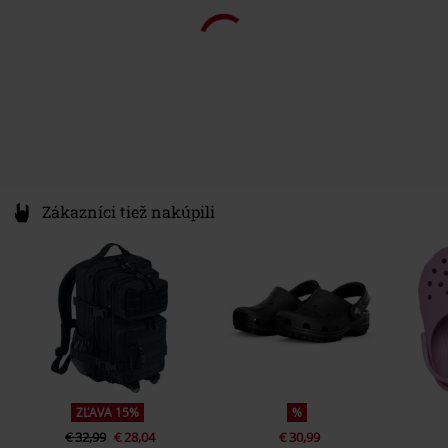
Zákazníci tiež nakúpili
ZĽAVA 15%
%
€ 32,99
€ 28,04
€ 30,99