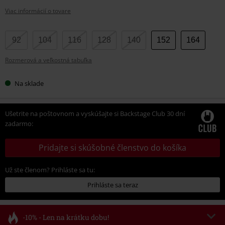
Viac informácií o tovare
Vyberte
92
104
116
128
140
152
164
si
Rozmerová a veľkostná tabuľka
veľkosť
Na sklade
Ušetrite na poštovnom a vyskúšajte si Backstage Club 30 dní
zadarmo:
Pridajte si skúšobné členstvo do košíka
Už ste členom? Prihláste sa tu:
Prihláste sa teraz
-10% - Len na krátku dobu!