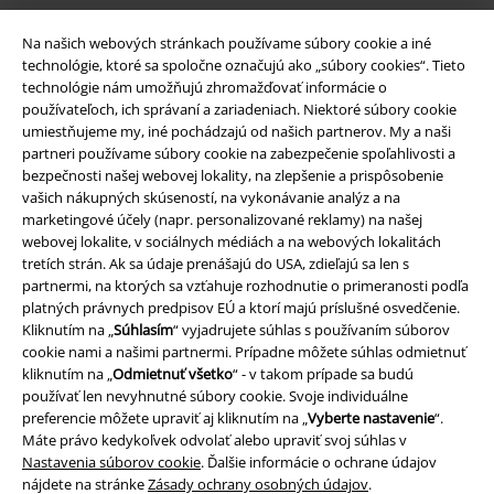
Na našich webových stránkach používame súbory cookie a iné
Nová aplikácia EMP
technológie, ktoré sa spoločne označujú ako „súbory cookies“. Tieto
Stiahnite si novú EMP aplikáciu zdarma a využite všetky nové
technológie nám umožňujú zhromažďovať informácie o
funkcie a výhody!
používateľoch, ich správaní a zariadeniach. Niektoré súbory cookie
umiestňujeme my, iné pochádzajú od našich partnerov. My a naši
partneri používame súbory cookie na zabezpečenie spoľahlivosti a
bezpečnosti našej webovej lokality, na zlepšenie a prispôsobenie
vašich nákupných skúseností, na vykonávanie analýz a na
marketingové účely (napr. personalizované reklamy) na našej
A Warner Music Group Company
webovej lokalite, v sociálnych médiách a na webových lokalitách
tretích strán. Ak sa údaje prenášajú do USA, zdieľajú sa len s
partnermi, na ktorých sa vzťahuje rozhodnutie o primeranosti podľa
platných právnych predpisov EÚ a ktorí majú príslušné osvedčenie.
Kliknutím na „
Súhlasím
“ vyjadrujete súhlas s používaním súborov
cookie nami a našimi partnermi. Prípadne môžete súhlas odmietnuť
kliknutím na „
Odmietnuť všetko
“ - v takom prípade sa budú
používať len nevyhnutné súbory cookie. Svoje individuálne
preferencie môžete upraviť aj kliknutím na „
Vyberte nastavenie
“.
Máte právo kedykoľvek odvolať alebo upraviť svoj súhlas v
Nastavenia súborov cookie
. Ďalšie informácie o ochrane údajov
nájdete na stránke
Zásady ochrany osobných údajov
.