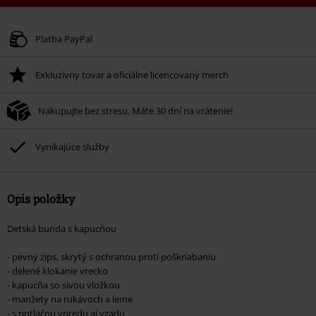
Kód poukazu
FLASH
Kopírovať kód
Platné do 8/11/26
Platba PayPal
Minimálna hodnota objednávky 49,99 €.
Exkluzívny tovar a oficiálne licencovaný merch
Po zadaní kódu v košíku, sa zľava uplatní automaticky.
Nemožno kombinovať s inými akciovými kódmi. Zľava sa nevzťahuje na:
Nakupujte bez stresu. Máte 30 dní na vrátenie!
knihy, médiá, vstupenky, Rammstein, (Till) Lindemann, Böhse Onkelz,
Broilers, Die Ärzte, Die Toten Hosen, Metality, darčekové poukazy a položky,
ktorých kúpou podporíte nadáciu.
Vynikajúce služby
Opis položky
Detská bunda s kapucňou
- pevný zips, skrytý s ochranou proti poškriabaniu
- delené klokanie vrecko
- kapucňa so sivou vložkou
- manžety na rukávoch a leme
- s potlačou vpredu aj vzadu