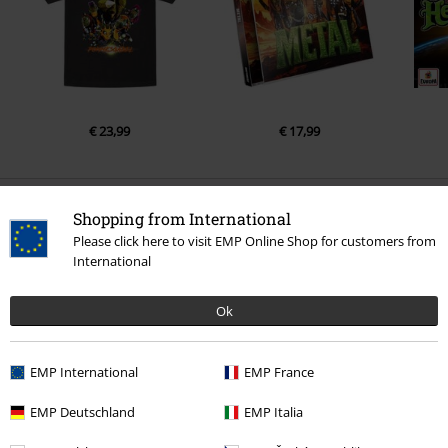
€ 23,99
€ 17,99
0 Hodnotení
Shopping from International
Please click here to visit EMP Online Shop for customers from
International
Podeľte sa o váš názor "Metal-Kids - Pommesgabel".
Napísať hodnotenie
Ok
EMP International
EMP France
EMP Deutschland
EMP Italia