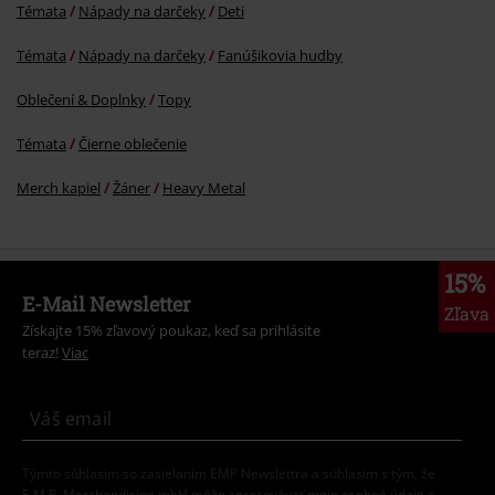
Témata
Nápady na darčeky
Deti
Témata
Nápady na darčeky
Fanúšikovia hudby
Oblečení & Doplnky
Topy
Témata
Čierne oblečenie
Merch kapiel
Žáner
Heavy Metal
15%
E-Mail Newsletter
Zľava
Získajte 15% zľavový poukaz, keď sa prihlásite
teraz!
Viac
Týmto súhlasím so zasielaním EMP Newslettra a súhlasím s tým, že
E.M.P. Merchandising mbH môže spracovávať moje osobné údaje a