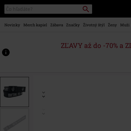
na
Vyhľadávanie
Katalóg
hlavný
vyhľadávania
obsah
Novinky
Merch kapiel
Zábava
Značky
Životný štýl
Ženy
Muži
ZĽAVY až do -70% a 
https://www.emp-
shop.sk/p/metal-
is-
religion/596696St.html