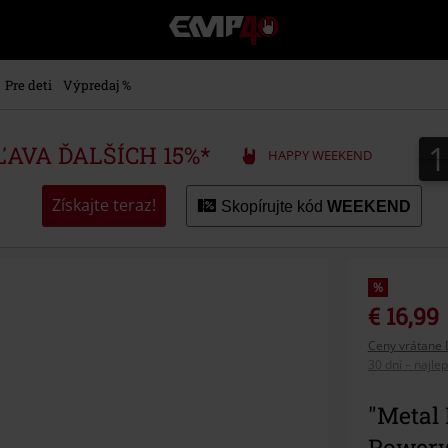
EMP
-
Hudba,
TV
Pre deti
Výpredaj %
filmy
&
seriály,
ZĽAVA ĎALŠÍCH 15%*
HAPPY WEEKEND
Merch
pre
hráčov,
Získajte teraz!
Skopírujte kód
WEEKEND
Alternatívna
móda
%
€ 16,99
Ceny vrátane 
30 dní – najle
"Metal 
Powerw