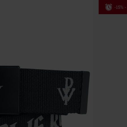
-15% 
Kód pou
Platné do 8/9/
Minimálna hod
Po zadaní kódu
Nemožno kombi
vstupenky, Ram
Hosen, Metalit