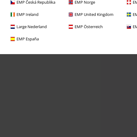
EMP Česká Republika
EMP Norge
EM
EMP Ireland
EMP United Kingdom
EM
Large Nederland
EMP Österreich
EM
EMP España