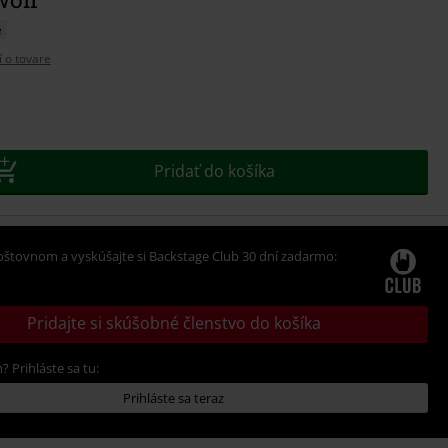
e
í o tovare
e
Pridať do košíka
oštovnom a vyskúšajte si Backstage Club 30 dní zadarmo:
Pridajte si skúšobné členstvo do košíka
? Prihláste sa tu:
Prihláste sa teraz