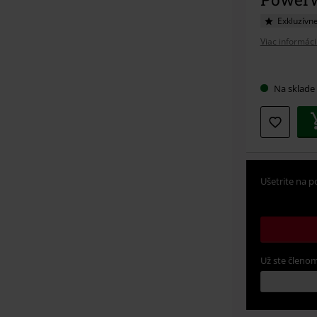
Exkluzívn
Viac informáci
Vybert
Na sklade
si
veľkosť
Ušetrite na p
Už ste členom