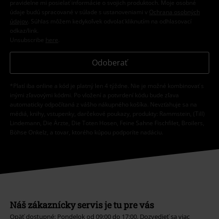
pravidelne mi posielať informácie o svojich produktoch. Moje osobné
údaje budú spracované v súlade s ustanoveniami v
Ochrana osobných
údajov
. Súhlas môžem kedykoľvek odvolať kliknutím na odhlasovací
odkaz/link.
Unsubscribe
here
.
Odoberať
*Platí iba online a kód je platný len 4 týždne. Nie je možné kombinovať s
inými zľavovými kódmi. Po vložení a potvrdení kódu bude zľava
automaticky odpočítaná z vášho nákupného košíka. Nevzťahuje sa na
médiá, knihy, vstupenky, darčekové poukazy, produkty: Rammstein, (Till)
Lindemann, Die Ärzte, Die Toten Hosen, Feine Sahne Fischfilet, Broilers,
Böhse Onkelz, a tovar, ktorého kúpou podporíte nadáciu.
Náš zákaznícky servis je tu pre vás
Opäť dostupné: Pondelok od 09:00 do 17:00.
Dozvedieť sa viac