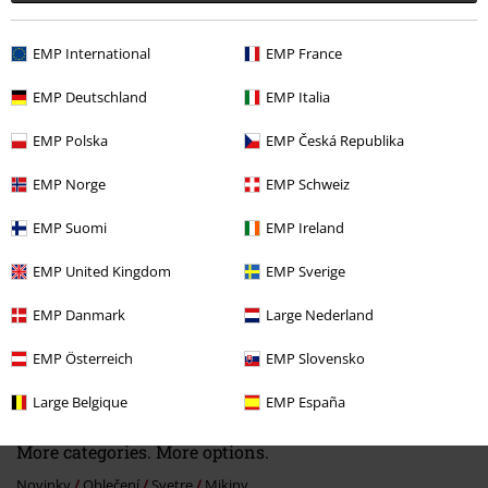
EMP International
EMP France
EMP Deutschland
EMP Italia
Naposledy navštívené
EMP Polska
EMP Česká Republika
EMP Norge
EMP Schweiz
EMP Suomi
EMP Ireland
EMP United Kingdom
EMP Sverige
EMP Danmark
Large Nederland
OMC
Od
€ 64,99
EMP Österreich
EMP Slovensko
€ 53,99
Od
Large Belgique
EMP España
More categories. More options.
Novinky
Oblečení
Svetre
Mikiny