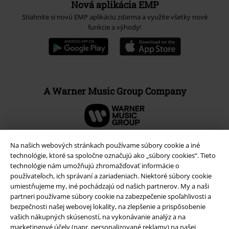
Nová aplikácia EMP
Stiahnite si novú EMP aplikáciu zdarma a využite všetky nové
funkcie a výhody!
A Warner Music Group Company
Na našich webových stránkach používame súbory cookie a iné
technológie, ktoré sa spoločne označujú ako „súbory cookies“. Tieto
technológie nám umožňujú zhromažďovať informácie o
používateľoch, ich správaní a zariadeniach. Niektoré súbory cookie
umiestňujeme my, iné pochádzajú od našich partnerov. My a naši
partneri používame súbory cookie na zabezpečenie spoľahlivosti a
bezpečnosti našej webovej lokality, na zlepšenie a prispôsobenie
vašich nákupných skúseností, na vykonávanie analýz a na
marketingové účely (napr. personalizované reklamy) na našej