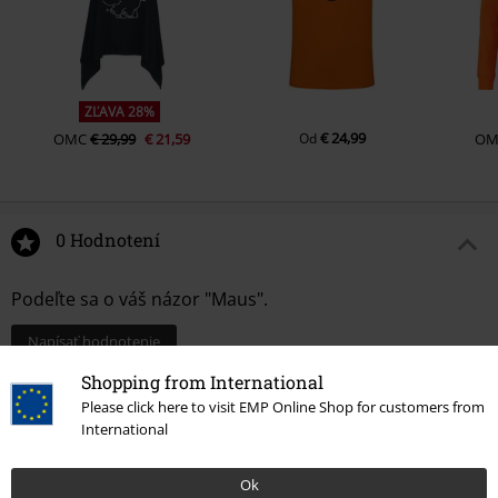
ZĽAVA 28%
€ 24,99
OMC
€ 29,99
€ 21,59
Od
OM
0 Hodnotení
Podeľte sa o váš názor "Maus".
Napísať hodnotenie
Shopping from International
Please click here to visit EMP Online Shop for customers from
International
Ok