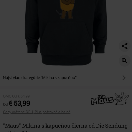
Nájsť viac z kategórie "Mikina s kapucňou"
OMC
Od
€ 64,99
€ 53,99
Od
Ceny vrátane DPH, Plus poštovné a balné
"Maus" Mikina s kapucňou čierna od Die Sendung