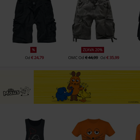
%
ZĽAVA 20%
€ 24,79
OMC
Od
€ 44,99
€ 35,99
Od
Od