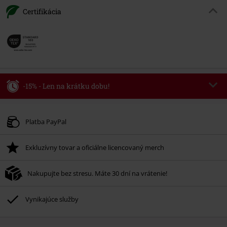
Certifikácia
-15% - Len na krátku dobu!
Kód poukazu
WEEKEND
Kopírovať kód
Platné do 8/9/26
Platba PayPal
Minimálna hodnota objednávky 49,99 €.
Exkluzívny tovar a oficiálne licencovaný merch
Po zadaní kódu v košíku, sa zľava uplatní automaticky.
Nemožno kombinovať s inými akciovými kódmi. Zľava sa nevzťahuje na:
Nakupujte bez stresu. Máte 30 dní na vrátenie!
knihy, médiá, vstupenky, Rammstein, (Till) Lindemann, Böhse Onkelz,
Broilers, Die Ärzte, Die Toten Hosen, Metality, darčekové poukazy a položky,
ktorých kúpou podporíte nadáciu.
Vynikajúce služby