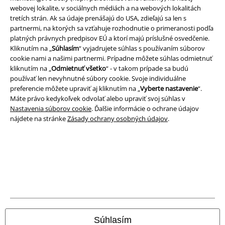
webovej lokalite, v sociálnych médiách a na webových lokalitách
Právne informácie
tretích strán. Ak sa údaje prenášajú do USA, zdieľajú sa len s
Podmienky
partnermi, na ktorých sa vzťahuje rozhodnutie o primeranosti podľa
platných právnych predpisov EÚ a ktorí majú príslušné osvedčenie.
Kliknutím na „
Súhlasím
“ vyjadrujete súhlas s používaním súborov
Imprint
cookie nami a našimi partnermi. Prípadne môžete súhlas odmietnuť
kliknutím na „
Odmietnuť všetko
“ - v takom prípade sa budú
Ochrana osobných údajov
používať len nevyhnutné súbory cookie. Svoje individuálne
preferencie môžete upraviť aj kliknutím na „
Vyberte nastavenie
“.
Likvidácia odpadu a ochrana životného prostredia
Máte právo kedykoľvek odvolať alebo upraviť svoj súhlas v
Nastavenia súborov cookie
. Ďalšie informácie o ochrane údajov
Vyhlásenie o zhode
nájdete na stránke
Zásady ochrany osobných údajov
.
Informácie o prístupnosti
Nastavenia súborov cookie
Odstúpenie od zmluvy
Všetky ceny sú vrátane DPH, bez poštovného a
balného
Súhlasím
© 1986-2026 EMP Merchandising