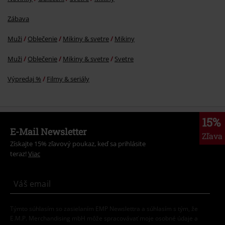
Zábava
Muži
Oblečenie
Mikiny & svetre
Mikiny
Muži
Oblečenie
Mikiny & svetre
Svetre
Výpredaj %
Filmy & seriály
15%
E-Mail Newsletter
Zľava
Získajte 15% zľavový poukaz, keď sa prihlásite
teraz!
Viac
Týmto súhlasím so zasielaním EMP Newslettra a súhlasím s tým, že
E.M.P. Merchandising mbH môže spracovávať moje osobné údaje a