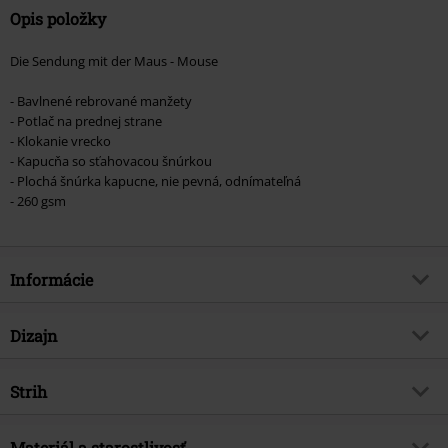
Opis položky
Die Sendung mit der Maus - Mouse
- Bavlnené rebrované manžety
- Potlač na prednej strane
- Klokanie vrecko
- Kapucňa so sťahovacou šnúrkou
- Plochá šnúrka kapucne, nie pevná, odnímateľná
- 260 gsm
Informácie
Tovar č.
571292
Dizajn
Názov
Maus
Typ výrobku
Mikina s kapucňou
Exkluzívne
Strih
Áno
Vzor
Bežný
Téma produktov
Fan merch, TV seriál, Zvieratá
Strih/vrchný diel
Regular
Vytlačené
Materiál a starostlivosť
Áno