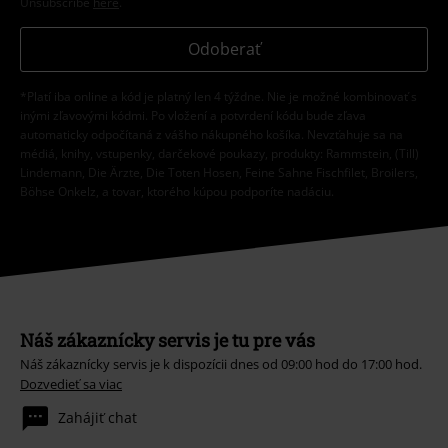
Náš zákaznícky servis je tu pre vás
Náš zákaznícky servis je k dispozícii dnes od 09:00 hod do 17:00 hod.
Dozvedieť sa viac
Zahájiť chat
Zákaznícky servis
Pomoc / FAQ
Podmienky vrátenia tovaru
Vrátenie tovaru
Všeobecné informácie o veľkostiach
Zrušiť členstvo v BSC