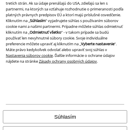
tretích strán. Ak sa údaje prenášajú do USA, zdieľajú sa len s
Odstúpenie od zmluvy
partnermi, na ktorých sa vzťahuje rozhodnutie o primeranosti podľa
platných právnych predpisov EÚ a ktorí majú príslušné osvedčenie.
Všetky ceny sú vrátane DPH, bez poštovného a
balného
Kliknutím na „
Súhlasím
“ vyjadrujete súhlas s používaním súborov
© 1986-2026 EMP Merchandising
cookie nami a našimi partnermi. Prípadne môžete súhlas odmietnuť
kliknutím na „
Odmietnuť všetko
“ - v takom prípade sa budú
používať len nevyhnutné súbory cookie. Svoje individuálne
preferencie môžete upraviť aj kliknutím na „
Vyberte nastavenie
“.
Máte právo kedykoľvek odvolať alebo upraviť svoj súhlas v
Naše online obchody
Nastavenia súborov cookie
. Ďalšie informácie o ochrane údajov
nájdete na stránke
Zásady ochrany osobných údajov
.
EMP International
EMP France
EMP Deutschland
EMP Italia
EMP Polska
Súhlasím
EMP Česká Republika
EMP Norge