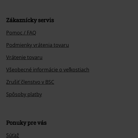
Spôsoby platby
Ponuky pre vás
Súťaž
Objednať darčekové poukazy
O EMP
Udržateľnosť