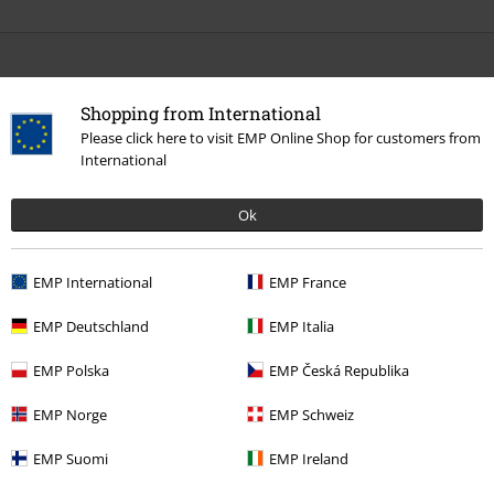
More categories. More options.
Shopping from International
Merch kapiel
Média
LP
Please click here to visit EMP Online Shop for customers from
International
Merch kapiel
Žáner
Merch kapiel
Top Bands
Ed Sheeran
Média
Ok
Výpredaj %
Média
Vinyl
EMP International
EMP France
EMP Deutschland
EMP Italia
15%
E-Mail Newsletter
EMP Polska
EMP Česká Republika
Zľava
Získajte 15% zľavový poukaz, keď sa prihlásite
teraz!
Viac
EMP Norge
EMP Schweiz
EMP Suomi
EMP Ireland