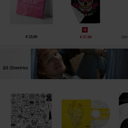
2.
Shape of You
3.
Galway Girl
4.
Perfect
%
5.
Happier
€ 23,99
€ 37,99
Od
6.
Dive
7.
I Don't Care
8.
Beautiful People (feat. Khalid)
9.
Afterglow
10.
Bad Habits
11.
Shivers
12.
Eyes Closed