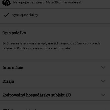
Nakupujte bez stresu. Máte 30 dní na vrátenie!
Vynikajúce služby
Opis položky
Ed Sheeran je jedným z najvplyvnejších umelcov súčasnosti a predal
takmer 200 miliónov nahrávok po celom svete.
Informácie
Tovar č.
576988
Dizajn
Názov
Mathematics Tour Collection
Typ výrobku
LP
hudobný žáner
Zodpovedný hospodársky subjekt EÚ
Rock
Médiá - formát 1-3
2-LP
Téma produktov
Kapely
Warner Music Group Germany Holding GmbH
Alter Wandrahm 14
Kapela
Ed Sheeran