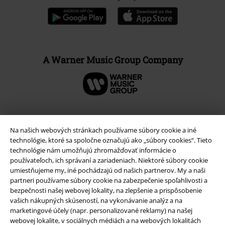
Právne informácie
Podmienky
Imprint
Ochrana osobných údajov
Na našich webových stránkach používame súbory cookie a iné
technológie, ktoré sa spoločne označujú ako „súbory cookies“. Tieto
Likvidácia odpadu a ochrana životného prostredia
technológie nám umožňujú zhromažďovať informácie o
používateľoch, ich správaní a zariadeniach. Niektoré súbory cookie
Vyhlásenie o zhode
umiestňujeme my, iné pochádzajú od našich partnerov. My a naši
partneri používame súbory cookie na zabezpečenie spoľahlivosti a
Informácie o prístupnosti
bezpečnosti našej webovej lokality, na zlepšenie a prispôsobenie
vašich nákupných skúseností, na vykonávanie analýz a na
Nastavenia súborov cookie
marketingové účely (napr. personalizované reklamy) na našej
webovej lokalite, v sociálnych médiách a na webových lokalitách