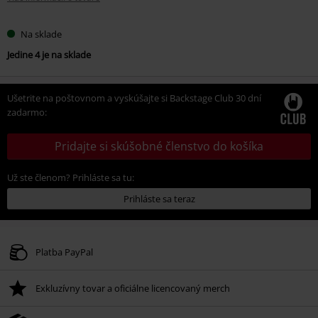
Na sklade
Jedine 4 je na sklade
Ušetrite na poštovnom a vyskúšajte si Backstage Club 30 dní
zadarmo:
Pridajte si skúšobné členstvo do košíka
Už ste členom? Prihláste sa tu:
Prihláste sa teraz
Platba PayPal
Exkluzívny tovar a oficiálne licencovaný merch