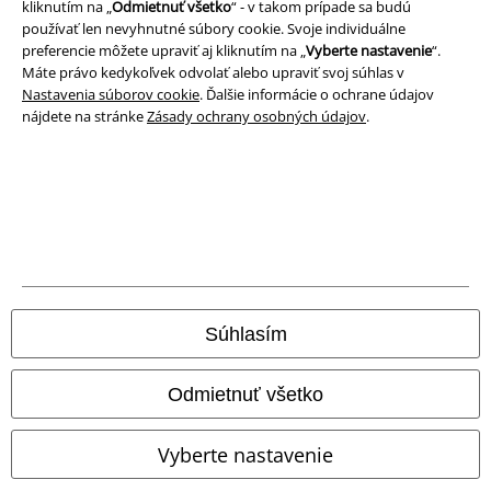
kliknutím na „
Odmietnuť všetko
“ - v takom prípade sa budú
používať len nevyhnutné súbory cookie. Svoje individuálne
Podmienky
preferencie môžete upraviť aj kliknutím na „
Vyberte nastavenie
“.
Máte právo kedykoľvek odvolať alebo upraviť svoj súhlas v
Imprint
Nastavenia súborov cookie
. Ďalšie informácie o ochrane údajov
nájdete na stránke
Zásady ochrany osobných údajov
.
Ochrana osobných údajov
Likvidácia odpadu a ochrana životného prostredia
Vyhlásenie o zhode
Informácie o prístupnosti
Nastavenia súborov cookie
Súhlasím
Odstúpenie od zmluvy
Odmietnuť všetko
Všetky ceny sú vrátane DPH, bez poštovného a
balného
© 1986-2026 EMP Merchandising
Vyberte nastavenie