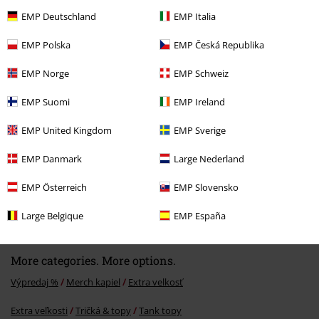
EMP Deutschland
EMP Italia
Naposledy navštívené
EMP Polska
EMP Česká Republika
EMP Norge
EMP Schweiz
EMP Suomi
EMP Ireland
EMP United Kingdom
EMP Sverige
EMP Danmark
Large Nederland
EMP Österreich
EMP Slovensko
€ 26,99
Large Belgique
EMP España
More categories. More options.
Výpredaj %
Merch kapiel
Extra velkosť
Extra veľkosti
Tričká & topy
Tank topy