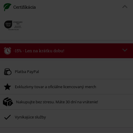
Certifikácia
-15% - Len na krátku dobu!
Kód poukazu
WEEKEND
Kopírovať kód
Platné do 8/9/26
Platba PayPal
Minimálna hodnota objednávky 49,99 €.
Exkluzívny tovar a oficiálne licencovaný merch
Po zadaní kódu v košíku, sa zľava uplatní automaticky.
Nemožno kombinovať s inými akciovými kódmi. Zľava sa nevzťahuje na:
Nakupujte bez stresu. Máte 30 dní na vrátenie!
knihy, médiá, vstupenky, Rammstein, (Till) Lindemann, Böhse Onkelz,
Broilers, Die Ärzte, Die Toten Hosen, Metality, darčekové poukazy a položky,
ktorých kúpou podporíte nadáciu.
Vynikajúce služby