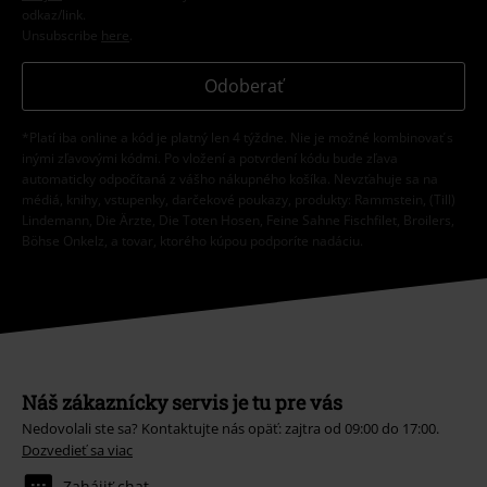
odkaz/link.
Unsubscribe
here
.
Odoberať
*Platí iba online a kód je platný len 4 týždne. Nie je možné kombinovať s
inými zľavovými kódmi. Po vložení a potvrdení kódu bude zľava
automaticky odpočítaná z vášho nákupného košíka. Nevzťahuje sa na
médiá, knihy, vstupenky, darčekové poukazy, produkty: Rammstein, (Till)
Lindemann, Die Ärzte, Die Toten Hosen, Feine Sahne Fischfilet, Broilers,
Böhse Onkelz, a tovar, ktorého kúpou podporíte nadáciu.
Náš zákaznícky servis je tu pre vás
Nedovolali ste sa? Kontaktujte nás opäť: zajtra od 09:00 do 17:00.
Dozvedieť sa viac
Zahájiť chat