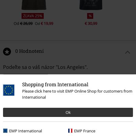
ZĽAVA 25%
%
Od
€ 26,99
€ 19,99
€ 30,99
Od
0 Hodnotení
Podeľte sa o váš názor "Los Angeles".
Napísať hodnotenie
Shopping from International
Please click here to visit EMP Online Shop for customers from
International
Ok
EMP International
EMP France