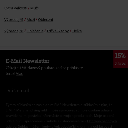
Extra veľkosti
Muži
Výpredaj %
Muži
Oblečení
Výpredaj %
Oblečenie
Tričká & topy
Tielka
15%
E-Mail Newsletter
Zľava
Získajte 15% zľavový poukaz, keď sa prihlásite
teraz!
Viac
Týmto súhlasím so zasielaním EMP Newslettra a súhlasím s tým, že
E.M.P. Merchandising mbH môže spracovávať moje osobné údaje a
pravidelne mi posielať informácie o svojich produktoch. Moje osobné
údaje budú spracované v súlade s ustanoveniami v
Ochrana osobných
údajov
. Súhlas môžem kedykoľvek odvolať kliknutím na odhlasovací