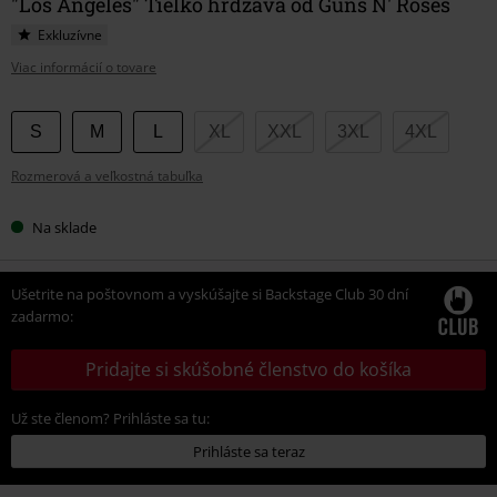
"Los Angeles" Tielko hrdzavá od Guns N' Roses
Exkluzívne
Viac informácií o tovare
Vyberte
S
M
L
XL
XXL
3XL
4XL
si
Rozmerová a veľkostná tabuľka
veľkosť
Na sklade
Ušetrite na poštovnom a vyskúšajte si Backstage Club 30 dní
zadarmo:
Pridajte si skúšobné členstvo do košíka
Už ste členom? Prihláste sa tu:
Prihláste sa teraz