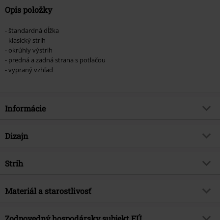
Opis položky
- štandardná dĺžka
- klasický strih
- okrúhly výstrih
- predná a zadná strana s potlačou
- vypraný vzhľad
Informácie
Tovar č.
580961
Dizajn
Názov
Los Angeles
Typ výrobku
Tielko
hudobný žáner
Strih
Hard Rock
Vzor
Bežný
Exkluzívne
Áno
Strih/vrchný diel
Regular
Vytlačené
Materiál a starostlivosť
Áno
Téma produktov
Merch kapiel, Kapely
Dĺžka
Normálny
Typ potlače
Sieťotlač
Značka
nie
Vrchný materiál
100% bavlna
Zodpovedný hospodársky subjekt EÚ