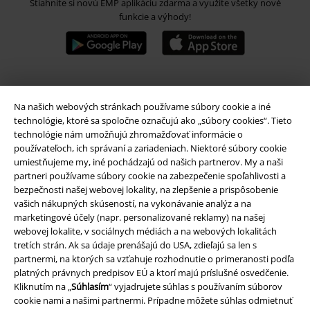
Stiahnite si novú EMP aplikáciu zdarma a využite všetky nové
funkcie a výhody!
A Warner Music Group Company
Na našich webových stránkach používame súbory cookie a iné
technológie, ktoré sa spoločne označujú ako „súbory cookies“. Tieto
technológie nám umožňujú zhromažďovať informácie o
používateľoch, ich správaní a zariadeniach. Niektoré súbory cookie
umiestňujeme my, iné pochádzajú od našich partnerov. My a naši
partneri používame súbory cookie na zabezpečenie spoľahlivosti a
bezpečnosti našej webovej lokality, na zlepšenie a prispôsobenie
vašich nákupných skúseností, na vykonávanie analýz a na
marketingové účely (napr. personalizované reklamy) na našej
webovej lokalite, v sociálnych médiách a na webových lokalitách
tretích strán. Ak sa údaje prenášajú do USA, zdieľajú sa len s
partnermi, na ktorých sa vzťahuje rozhodnutie o primeranosti podľa
platných právnych predpisov EÚ a ktorí majú príslušné osvedčenie.
Kliknutím na „
Súhlasím
“ vyjadrujete súhlas s používaním súborov
cookie nami a našimi partnermi. Prípadne môžete súhlas odmietnuť
Právne informácie