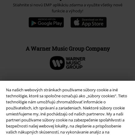
Stiahnite si novú EMP aplikáciu zdarma a využite všetky nové
funkcie a výhody!
A Warner Music Group Company
Na našich webových stránkach používame súbory cookie a iné
technológie, ktoré sa spoločne označujú ako „súbory cookies“. Tieto
technológie nám umožňujú zhromažďovať informácie o
používateľoch, ich správaní a zariadeniach. Niektoré súbory cookie
umiestňujeme my, iné pochádzajú od našich partnerov. My a naši
partneri používame súbory cookie na zabezpečenie spoľahlivosti a
bezpečnosti našej webovej lokality, na zlepšenie a prispôsobenie
vašich nákupných skúseností, na vykonávanie analýz a na