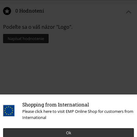
0 Hodnotení
Podeľte sa o váš názor "Logo".
Napísať hodnotenie
Shopping from International
Please click here to visit EMP Online Shop for customers from
International
More categories. More options.
Muži
Doplnky muži
Čiapky Beanies
Ok