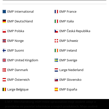
Ženy
Doplnky ženy
Čiapky Beanies
EMP International
EMP France
Merch kapiel
Doplnky
EMP Deutschland
EMP Italia
Merch kapiel
Čiapky & Beanies
EMP Polska
EMP Česká Republika
Výpredaj %
Ženy
Doplnky
EMP Norge
EMP Schweiz
EMP Suomi
EMP Ireland
15%
E-Mail Newsletter
EMP United Kingdom
EMP Sverige
Zľava
Získajte 15% zľavový poukaz, keď sa prihlásite
EMP Danmark
Large Nederland
teraz!
Viac
EMP Österreich
EMP Slovensko
Large Belgique
EMP España
Týmto súhlasím so zasielaním EMP Newslettra a súhlasím s tým, že
E.M.P. Merchandising mbH môže spracovávať moje osobné údaje a
pravidelne mi posielať informácie o svojich produktoch. Moje osobné