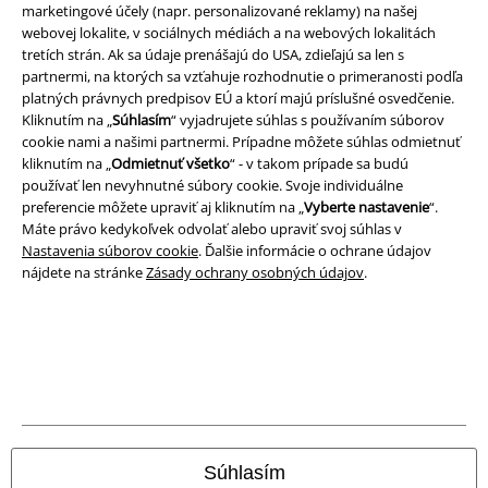
Právne informácie
marketingové účely (napr. personalizované reklamy) na našej
webovej lokalite, v sociálnych médiách a na webových lokalitách
Podmienky
tretích strán. Ak sa údaje prenášajú do USA, zdieľajú sa len s
partnermi, na ktorých sa vzťahuje rozhodnutie o primeranosti podľa
Imprint
platných právnych predpisov EÚ a ktorí majú príslušné osvedčenie.
Kliknutím na „
Súhlasím
“ vyjadrujete súhlas s používaním súborov
Ochrana osobných údajov
cookie nami a našimi partnermi. Prípadne môžete súhlas odmietnuť
kliknutím na „
Odmietnuť všetko
“ - v takom prípade sa budú
používať len nevyhnutné súbory cookie. Svoje individuálne
Likvidácia odpadu a ochrana životného prostredia
preferencie môžete upraviť aj kliknutím na „
Vyberte nastavenie
“.
Máte právo kedykoľvek odvolať alebo upraviť svoj súhlas v
Vyhlásenie o zhode
Nastavenia súborov cookie
. Ďalšie informácie o ochrane údajov
nájdete na stránke
Zásady ochrany osobných údajov
.
Informácie o prístupnosti
Nastavenia súborov cookie
Odstúpenie od zmluvy
Všetky ceny sú vrátane DPH, bez poštovného a
balného
© 1986-2026 EMP Merchandising
Súhlasím