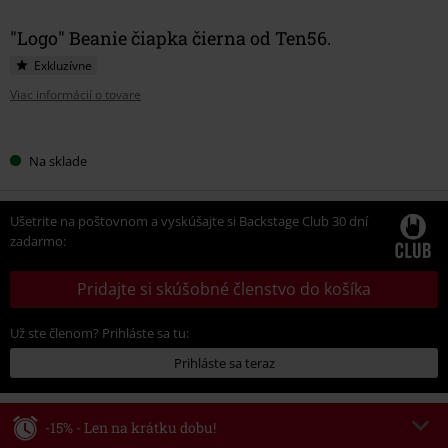
"Logo" Beanie čiapka čierna od Ten56.
Exkluzívne
Viac informácií o tovare
Vyberte
Na sklade
si
veľkosť
Ušetrite na poštovnom a vyskúšajte si Backstage Club 30 dní
zadarmo:
Pridajte si skúšobné členstvo do košíka
Už ste členom? Prihláste sa tu:
Prihláste sa teraz
-15% - Len na krátku dobu!