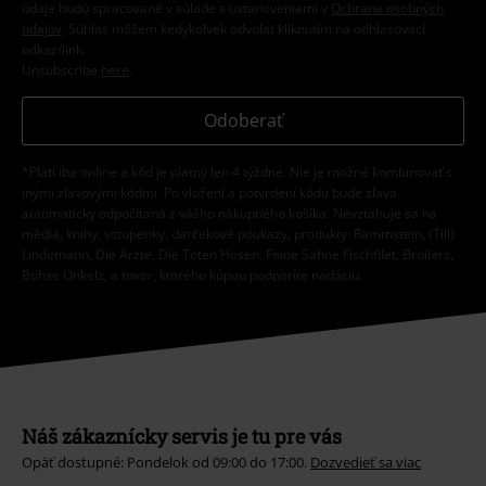
údaje budú spracované v súlade s ustanoveniami v
Ochrana osobných
údajov
. Súhlas môžem kedykoľvek odvolať kliknutím na odhlasovací
odkaz/link.
Unsubscribe
here
.
Odoberať
*Platí iba online a kód je platný len 4 týždne. Nie je možné kombinovať s
inými zľavovými kódmi. Po vložení a potvrdení kódu bude zľava
automaticky odpočítaná z vášho nákupného košíka. Nevzťahuje sa na
médiá, knihy, vstupenky, darčekové poukazy, produkty: Rammstein, (Till)
Lindemann, Die Ärzte, Die Toten Hosen, Feine Sahne Fischfilet, Broilers,
Böhse Onkelz, a tovar, ktorého kúpou podporíte nadáciu.
Náš zákaznícky servis je tu pre vás
Opäť dostupné: Pondelok od 09:00 do 17:00.
Dozvedieť sa viac