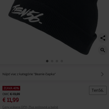
Nájsť viac z kategórie "Beanie čiapka"
ZĽAVA 40%
Ten56.
OMC
€ 19,99
€ 11,99
Ceny vrátane DPH, Plus poštovné a balné