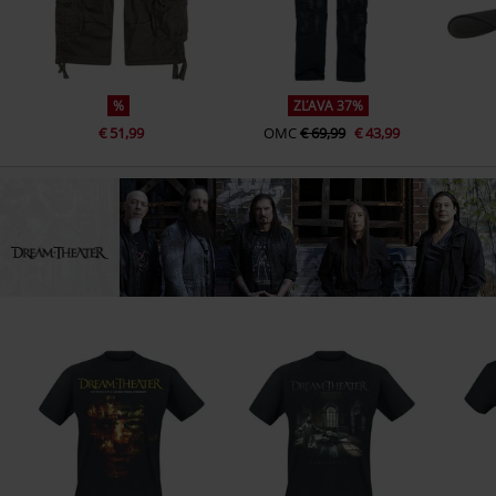
%
ZĽAVA 37%
€ 51,99
OMC
€ 69,99
€ 43,99