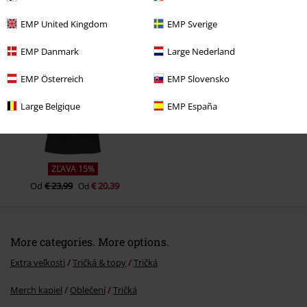
EMP United Kingdom
EMP Sverige
Naposledy navštívené
EMP Danmark
Large Nederland
EMP Österreich
EMP Slovensko
Large Belgique
EMP España
ZĽAVA 15%
Od
€ 23,99
€ 20,39
Od
More categories. More options.
Extra veľkosti
Tričká & topy
Tričká
Merch kapiel
Oblečení
Tričká