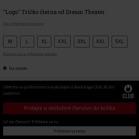
"Logo" Tričko čierna od Dream Theater
Viac informácií o tovare
Vyberte
M
L
XL
XXL
3XL
4XL
5XL
si
Rozmerová a veľkostná tabuľka
veľkosť
Na sklade
Ušetrite na poštovnom a vyskúšajte si Backstage Club 30 dní
zadarmo:
Pridajte si skúšobné členstvo do košíka
Už ste členom? Prihláste sa tu:
Prihláste sa teraz