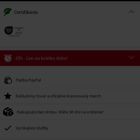
Certifikácia
-15% - Len na krátku dobu!
Kód poukazu
WEEKEND
Kopírovať kód
Platné do 8/9/26
Platba PayPal
Minimálna hodnota objednávky 49,99 €.
Exkluzívny tovar a oficiálne licencovaný merch
Po zadaní kódu v košíku, sa zľava uplatní automaticky.
Nemožno kombinovať s inými akciovými kódmi. Zľava sa nevzťahuje na:
Nakupujte bez stresu. Máte 30 dní na vrátenie!
knihy, médiá, vstupenky, Rammstein, (Till) Lindemann, Böhse Onkelz,
Broilers, Die Ärzte, Die Toten Hosen, Metality, darčekové poukazy a položky,
ktorých kúpou podporíte nadáciu.
Vynikajúce služby