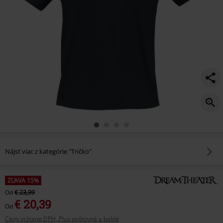
Nájsť viac z kategórie "Tričko"
ZĽAVA 15%
Od
€ 23,99
€ 20,39
Od
Ceny vrátane DPH, Plus poštovné a balné