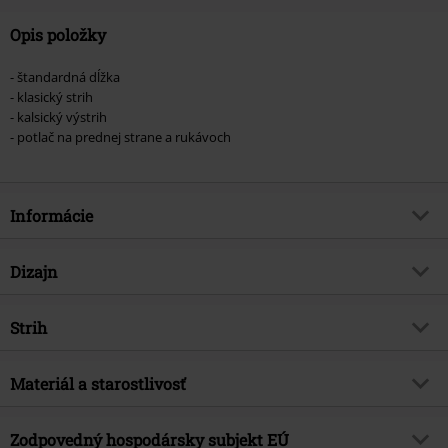
Opis položky
- štandardná dĺžka
- klasický strih
- kalsický výstrih
- potlač na prednej strane a rukávoch
Informácie
Tovar č.
399169
Dizajn
Názov
Logo
Typ výrobku
Tričko
hudobný žáner
Strih
Progressive Metal
Vzor
Bežný
Téma produktov
Merch kapiel, Kapely
Strih/vrchný diel
Regular
Vytlačené
Materiál a starostlivosť
Áno
Licencia
oficiálne licencovaný produkt
Dĺžka
Normálny
Typ potlače
Sieťotlač
Kapela
Dream Theater
Vrchný materiál
100% bavlna
Zodpovedný hospodársky subjekt EÚ
Detaily
Potlač na boku, Potlač na prednej