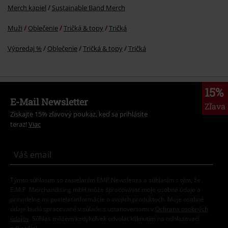
Merch kapiel
Sustainable Band Merch
Muži
Oblečenie
Tričká & topy
Tričká
Výpredaj %
Oblečenie
Tričká & topy
Tričká
15%
E-Mail Newsletter
Zľava
Získajte 15% zľavový poukaz, keď sa prihlásite
teraz!
Viac
Týmto súhlasím so zasielaním EMP Newslettra a súhlasím s tým, že
E.M.P. Merchandising mbH môže spracovávať moje osobné údaje a
pravidelne mi posielať informácie o svojich produktoch. Moje osobné
údaje budú spracované v súlade s ustanoveniami v
Ochrana osobných
údajov
. Súhlas môžem kedykoľvek odvolať kliknutím na odhlasovací