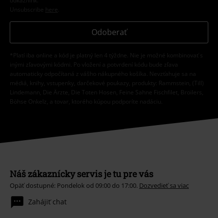
odkaz/link.
Unsubscribe
here
.
Odoberať
*Platí iba online a kód je platný len 4 týždne. Nie je možné kombinovať s
inými zľavovými kódmi. Po vložení a potvrdení kódu bude zľava
automaticky odpočítaná z vášho nákupného košíka. Nevzťahuje sa na
médiá, knihy, vstupenky, darčekové poukazy, produkty: Rammstein, (Till)
Lindemann, Die Ärzte, Die Toten Hosen, Feine Sahne Fischfilet, Broilers,
Böhse Onkelz, a tovar, ktorého kúpou podporíte nadáciu.
Náš zákaznícky servis je tu pre vás
Opäť dostupné: Pondelok od 09:00 do 17:00.
Dozvedieť sa viac
Zahájiť chat