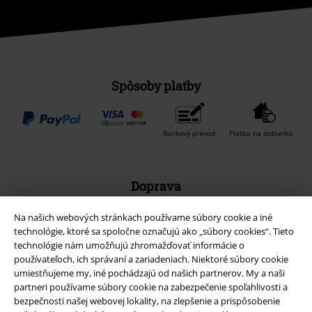
Spôsoby platby
Bankový prevod
Platba na dobierku
Doprava
Na našich webových stránkach používame súbory cookie a iné
technológie, ktoré sa spoločne označujú ako „súbory cookies“. Tieto
technológie nám umožňujú zhromažďovať informácie o
používateľoch, ich správaní a zariadeniach. Niektoré súbory cookie
umiestňujeme my, iné pochádzajú od našich partnerov. My a naši
Nová aplikácia EMP
partneri používame súbory cookie na zabezpečenie spoľahlivosti a
Stiahnite si novú EMP aplikáciu zdarma a využite všetky nové
bezpečnosti našej webovej lokality, na zlepšenie a prispôsobenie
funkcie a výhody!