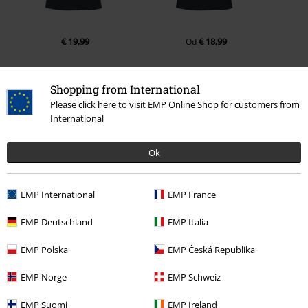
€ 19,99
€ 18,99
Od
Shopping from International
0 Hodnotení
Please click here to visit EMP Online Shop for customers from
International
Podeľte sa o váš názor "Logo".
Ok
Napísať hodnotenie
EMP International
EMP France
EMP Deutschland
EMP Italia
EMP Polska
EMP Česká Republika
EMP Norge
EMP Schweiz
EMP Suomi
EMP Ireland