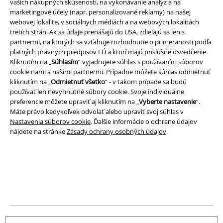
vašich nákupných skúseností, na vykonávanie analýz a na
marketingové účely (napr. personalizované reklamy) na našej
webovej lokalite, v sociálnych médiách a na webových lokalitách
tretích strán. Ak sa údaje prenášajú do USA, zdieľajú sa len s
partnermi, na ktorých sa vzťahuje rozhodnutie o primeranosti podľa
platných právnych predpisov EÚ a ktorí majú príslušné osvedčenie.
A Warner Music Group Company
Kliknutím na „
Súhlasím
“ vyjadrujete súhlas s používaním súborov
cookie nami a našimi partnermi. Prípadne môžete súhlas odmietnuť
kliknutím na „
Odmietnuť všetko
“ - v takom prípade sa budú
používať len nevyhnutné súbory cookie. Svoje individuálne
preferencie môžete upraviť aj kliknutím na „
Vyberte nastavenie
“.
Máte právo kedykoľvek odvolať alebo upraviť svoj súhlas v
Nastavenia súborov cookie
. Ďalšie informácie o ochrane údajov
nájdete na stránke
Zásady ochrany osobných údajov
.
Právne informácie
Podmienky