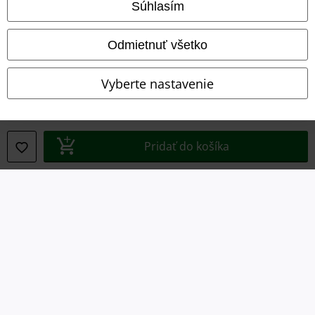
Súhlasím
Imprint
Odmietnuť všetko
Ochrana osobných údajov
Vyberte nastavenie
Likvidácia odpadu a ochrana životného prostredia
Vyhlásenie o zhode
Pridať do košíka
Informácie o prístupnosti
Nastavenia súborov cookie
Odstúpenie od zmluvy
Všetky ceny sú vrátane DPH, bez poštovného a
balného
© 1986-2026 EMP Merchandising