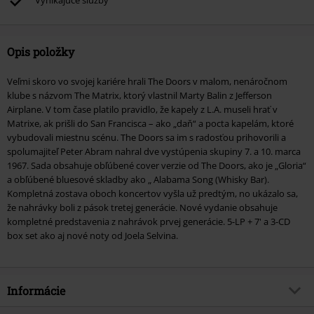
Vynikajúce služby
Opis položky
Veľmi skoro vo svojej kariére hrali The Doors v malom, nenáročnom
klube s názvom The Matrix, ktorý vlastnil Marty Balin z Jefferson
Airplane. V tom čase platilo pravidlo, že kapely z L.A. museli hrať v
Matrixe, ak prišli do San Francisca – ako „daň“ a pocta kapelám, ktoré
vybudovali miestnu scénu. The Doors sa im s radosťou prihovorili a
spolumajiteľ Peter Abram nahral dve vystúpenia skupiny 7. a 10. marca
1967. Sada obsahuje obľúbené cover verzie od The Doors, ako je „Gloria“
a obľúbené bluesové skladby ako „ Alabama Song (Whisky Bar).
Kompletná zostava oboch koncertov vyšla už predtým, no ukázalo sa,
že nahrávky boli z pások tretej generácie. Nové vydanie obsahuje
kompletné predstavenia z nahrávok prvej generácie. 5-LP + 7' a 3-CD
box set ako aj nové noty od Joela Selvina.
Informácie