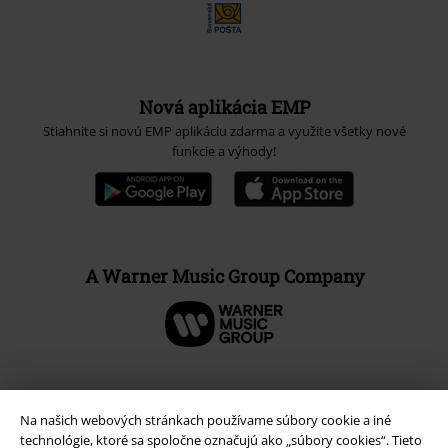
Nová aplikácia EMP
Stiahnite si novú EMP aplikáciu zdarma a využite všetky nové
funkcie a výhody!
A Warner Music Group Company
Na našich webových stránkach používame súbory cookie a iné
technológie, ktoré sa spoločne označujú ako „súbory cookies“. Tieto