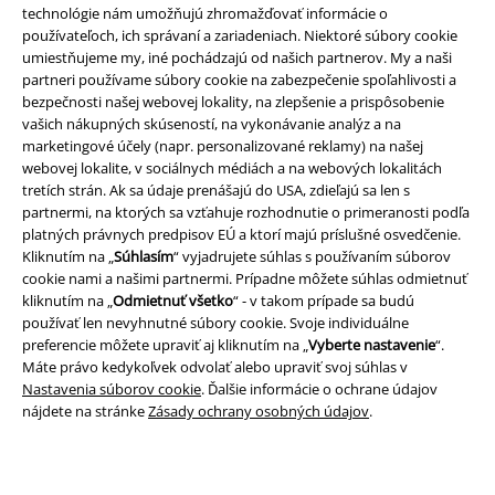
technológie nám umožňujú zhromažďovať informácie o
používateľoch, ich správaní a zariadeniach. Niektoré súbory cookie
umiestňujeme my, iné pochádzajú od našich partnerov. My a naši
partneri používame súbory cookie na zabezpečenie spoľahlivosti a
bezpečnosti našej webovej lokality, na zlepšenie a prispôsobenie
vašich nákupných skúseností, na vykonávanie analýz a na
Právne informácie
marketingové účely (napr. personalizované reklamy) na našej
webovej lokalite, v sociálnych médiách a na webových lokalitách
Podmienky
tretích strán. Ak sa údaje prenášajú do USA, zdieľajú sa len s
partnermi, na ktorých sa vzťahuje rozhodnutie o primeranosti podľa
Imprint
platných právnych predpisov EÚ a ktorí majú príslušné osvedčenie.
Kliknutím na „
Súhlasím
“ vyjadrujete súhlas s používaním súborov
Ochrana osobných údajov
cookie nami a našimi partnermi. Prípadne môžete súhlas odmietnuť
kliknutím na „
Odmietnuť všetko
“ - v takom prípade sa budú
Likvidácia odpadu a ochrana životného prostredia
používať len nevyhnutné súbory cookie. Svoje individuálne
preferencie môžete upraviť aj kliknutím na „
Vyberte nastavenie
“.
Máte právo kedykoľvek odvolať alebo upraviť svoj súhlas v
Vyhlásenie o zhode
Nastavenia súborov cookie
. Ďalšie informácie o ochrane údajov
nájdete na stránke
Zásady ochrany osobných údajov
.
Informácie o prístupnosti
Nastavenia súborov cookie