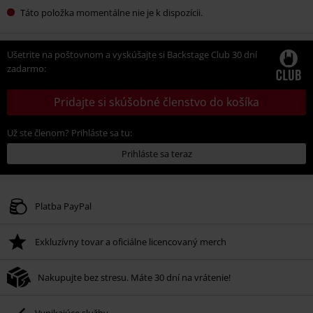
Táto položka momentálne nie je k dispozícii.
Ušetrite na poštovnom a vyskúšajte si Backstage Club 30 dní
zadarmo:
Pridajte si skúšobné členstvo do košíka
Už ste členom? Prihláste sa tu:
Prihláste sa teraz
Platba PayPal
Exkluzívny tovar a oficiálne licencovaný merch
Nakupujte bez stresu. Máte 30 dní na vrátenie!