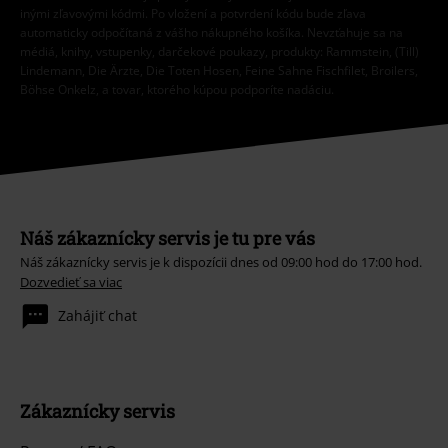
inými zľavovými kódmi. Po vložení a potvrdení kódu bude zľava
automaticky odpočítaná z vášho nákupného košíka. Nevzťahuje sa na
médiá, knihy, vstupenky, darčekové poukazy, produkty: Rammstein, (Till)
Lindemann, Die Ärzte, Die Toten Hosen, Feine Sahne Fischfilet, Broilers,
Böhse Onkelz, a tovar, ktorého kúpou podporíte nadáciu.
Náš zákaznícky servis je tu pre vás
Náš zákaznícky servis je k dispozícii dnes od 09:00 hod do 17:00 hod.
Dozvedieť sa viac
Zahájiť chat
Zákaznícky servis