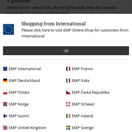
V pohode
Objednal som veľkosť 5XL aby mi lepšie sadla, lebo 4XL nesadla
presne ako by som ja osobne chcel.
Shopping from International
Please click here to visit EMP Online Shop for customers from
International
Kvalita
Ok
5
Dizajn
5
Strih
EMP International
EMP France
5
Šírka
EMP Deutschland
EMP Italia
Príliš úzke
Perfektné
Príliš široké
Dĺžka
EMP Polska
EMP Česká Republika
Príliš krátke
Perfektné
Príliš dlhé
EMP Norge
EMP Schweiz
Overená recenzia
EMP Suomi
EMP Ireland
Pomohlo Vám toto hodnotenie?
EMP United Kingdom
EMP Sverige