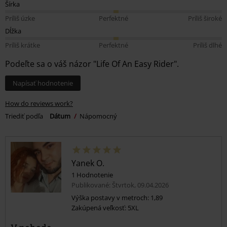
Šírka
Príliš úzke
Perfektné
Príliš široké
Dĺžka
Príliš krátke
Perfektné
Príliš dlhé
Podeľte sa o váš názor "Life Of An Easy Rider".
Napísať hodnotenie
How do reviews work?
Triediť podľa
Dátum
Nápomocný
Yanek O.
1 Hodnotenie
Publikované: Štvrtok, 09.04.2026
Výška postavy v metroch: 1,89
Zakúpená veľkosť: 5XL