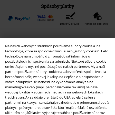
Spôsoby platby
Bankový prevod
Platba na dobierku
Doprava
Na našich webových stránkach používame súbory cookie a iné
technológie, ktoré sa spoločne označujú ako „súbory cookies“. Tieto
technológie nám umožňujú zhromažďovať informácie o
používateľoch, ich správaní a zariadeniach. Niektoré súbory cookie
umiestňujeme my, iné pochádzajú od našich partnerov. My a naši
partneri používame súbory cookie na zabezpečenie spoľahlivosti a
Nová aplikácia EMP
bezpečnosti našej webovej lokality, na zlepšenie a prispôsobenie
vašich nákupných skúseností, na vykonávanie analýz a na
Stiahnite si novú EMP aplikáciu zdarma a využite všetky nové
marketingové účely (napr. personalizované reklamy) na našej
funkcie a výhody!
webovej lokalite, v sociálnych médiách a na webových lokalitách
tretích strán. Ak sa údaje prenášajú do USA, zdieľajú sa len s
partnermi, na ktorých sa vzťahuje rozhodnutie o primeranosti podľa
platných právnych predpisov EÚ a ktorí majú príslušné osvedčenie.
Kliknutím na „
Súhlasím
“ vyjadrujete súhlas s používaním súborov