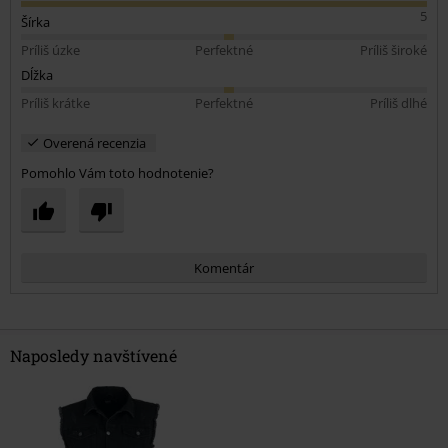
5
Šírka
Príliš úzke
Perfektné
Príliš široké
Dĺžka
Príliš krátke
Perfektné
Príliš dlhé
Overená recenzia
Pomohlo Vám toto hodnotenie?
Komentár
Naposledy navštívené