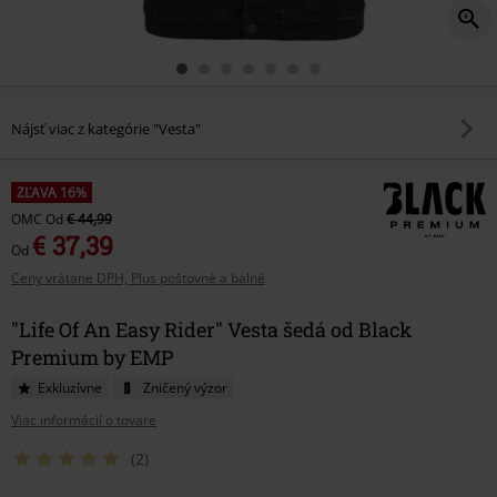
Nájsť viac z kategórie "Vesta"
ZĽAVA 16%
OMC
Od
€ 44,99
€ 37,39
Od
Ceny vrátane DPH, Plus poštovné a balné
"Life Of An Easy Rider" Vesta šedá od Black
Premium by EMP
Exkluzívne
Zničený výzor
Viac informácií o tovare
(2)