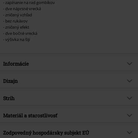
- zapínanie na rad gombíkov
- dve náprsné vrecká
- zničený vzhľad
- bez rukávov
- zničený efekt
- dve bočné vrecká
- výšivka na šiji
Informácie
Tovar č.
368753
Dizajn
Názov
Life Of An Easy Rider
Typ výrobku
Vesta
Brand
Strih
Black Premium by EMP
Vzor
Bežný
Exkluzívne
Áno
Dĺžka
Normálny
Spôsob prania
Materiál a starostlivosť
Vypraný
Téma produktov
Základné, Oblečenie pre voľný čas
Detaily
Zničený výzor, Originálny opraný
Dátum vydania
4/10/20
Vrchný materiál
70% bavlna, 28% polyester, 2%
efekt. Každý kúsok je jedinečný.
Zodpovedný hospodársky subjekt EÚ
Pohlavie
Muži
elastán