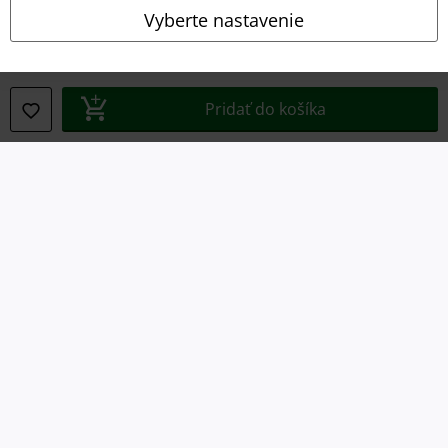
Vyberte nastavenie
Likvidácia odpadu a ochrana životného prostredia
Vyhlásenie o zhode
Pridať do košíka
Informácie o prístupnosti
Nastavenia súborov cookie
Odstúpenie od zmluvy
Všetky ceny sú vrátane DPH, bez poštovného a
balného
© 1986-2026 EMP Merchandising
Naše online obchody
EMP International