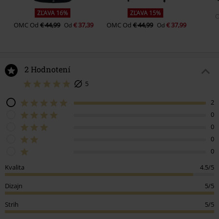
ZĽAVA 16%
ZĽAVA 15%
OMC
Od
€ 44,99
€ 37,39
OMC
Od
€ 44,99
€ 37,99
Od
Od
2 Hodnotení
5
2
0
0
0
0
Kvalita
4.5/5
Dizajn
5/5
Strih
5/5