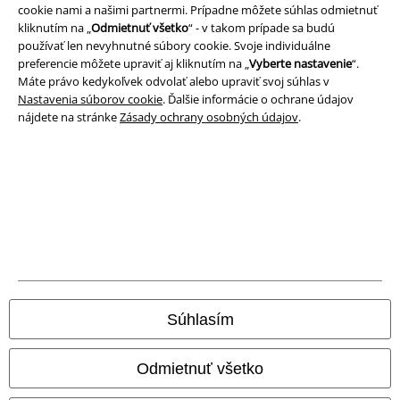
cookie nami a našimi partnermi. Prípadne môžete súhlas odmietnuť
A Warner Music Group Company
kliknutím na „
Odmietnuť všetko
“ - v takom prípade sa budú
používať len nevyhnutné súbory cookie. Svoje individuálne
preferencie môžete upraviť aj kliknutím na „
Vyberte nastavenie
“.
Máte právo kedykoľvek odvolať alebo upraviť svoj súhlas v
Nastavenia súborov cookie
. Ďalšie informácie o ochrane údajov
nájdete na stránke
Zásady ochrany osobných údajov
.
Právne informácie
Podmienky
Súhlasím
Imprint
Odmietnuť všetko
Ochrana osobných údajov