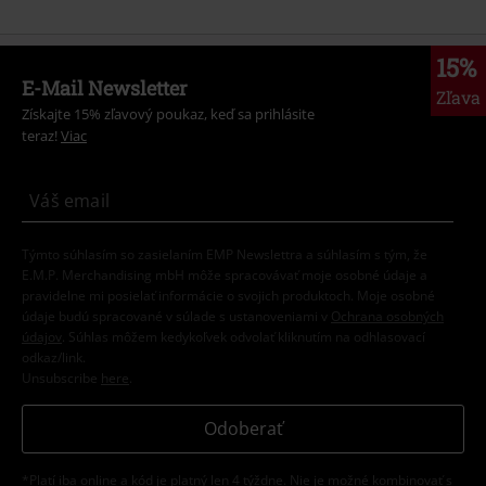
15%
E-Mail Newsletter
Zľava
Získajte 15% zľavový poukaz, keď sa prihlásite
teraz!
Viac
Týmto súhlasím so zasielaním EMP Newslettra a súhlasím s tým, že
E.M.P. Merchandising mbH môže spracovávať moje osobné údaje a
pravidelne mi posielať informácie o svojich produktoch. Moje osobné
údaje budú spracované v súlade s ustanoveniami v
Ochrana osobných
údajov
. Súhlas môžem kedykoľvek odvolať kliknutím na odhlasovací
odkaz/link.
Unsubscribe
here
.
Odoberať
*Platí iba online a kód je platný len 4 týždne. Nie je možné kombinovať s