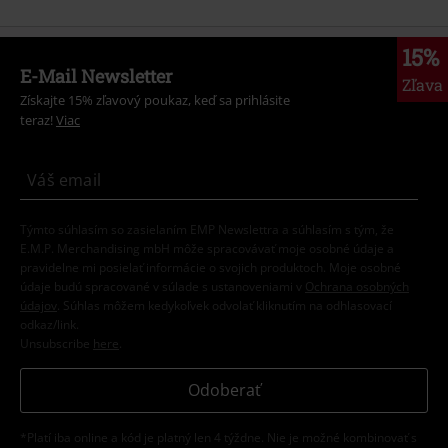
15%
E-Mail Newsletter
Zľava
Získajte 15% zľavový poukaz, keď sa prihlásite
teraz!
Viac
Týmto súhlasím so zasielaním EMP Newslettra a súhlasím s tým, že
E.M.P. Merchandising mbH môže spracovávať moje osobné údaje a
pravidelne mi posielať informácie o svojich produktoch. Moje osobné
údaje budú spracované v súlade s ustanoveniami v
Ochrana osobných
údajov
. Súhlas môžem kedykoľvek odvolať kliknutím na odhlasovací
odkaz/link.
Unsubscribe
here
.
Odoberať
*Platí iba online a kód je platný len 4 týždne. Nie je možné kombinovať s