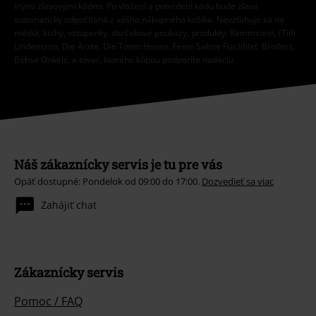
inými zľavovými kódmi. Po vložení a potvrdení kódu bude zľava
automaticky odpočítaná z vášho nákupného košíka. Nevzťahuje sa na
médiá, knihy, vstupenky, darčekové poukazy, produkty: Rammstein, (Till)
Lindemann, Die Ärzte, Die Toten Hosen, Feine Sahne Fischfilet, Broilers,
Böhse Onkelz, a tovar, ktorého kúpou podporíte nadáciu.
Náš zákaznícky servis je tu pre vás
Opäť dostupné: Pondelok od 09:00 do 17:00.
Dozvedieť sa viac
Zahájiť chat
Zákaznícky servis
Pomoc / FAQ