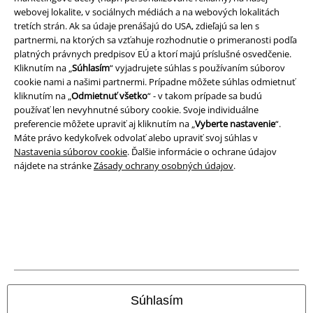
webovej lokalite, v sociálnych médiách a na webových lokalitách
tretích strán. Ak sa údaje prenášajú do USA, zdieľajú sa len s
partnermi, na ktorých sa vzťahuje rozhodnutie o primeranosti podľa
platných právnych predpisov EÚ a ktorí majú príslušné osvedčenie.
Kliknutím na „
Súhlasím
“ vyjadrujete súhlas s používaním súborov
cookie nami a našimi partnermi. Prípadne môžete súhlas odmietnuť
kliknutím na „
Odmietnuť všetko
“ - v takom prípade sa budú
používať len nevyhnutné súbory cookie. Svoje individuálne
preferencie môžete upraviť aj kliknutím na „
Vyberte nastavenie
“.
Máte právo kedykoľvek odvolať alebo upraviť svoj súhlas v
Nastavenia súborov cookie
. Ďalšie informácie o ochrane údajov
nájdete na stránke
Zásady ochrany osobných údajov
.
Právne informácie
Podmienky
Imprint
Ochrana osobných údajov
Súhlasím