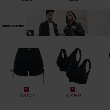
%
%
€ 35,19
€ 16,99
Od
Od