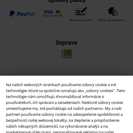
Bankový prevod
Platba na dobierku
Doprava
Nová aplikácia EMP
Na našich webových stránkach používame súbory cookie a iné
Stiahnite si novú EMP aplikáciu zdarma a využite všetky nové
technológie, ktoré sa spoločne označujú ako „súbory cookies“. Tieto
funkcie a výhody!
technológie nám umožňujú zhromažďovať informácie o
používateľoch, ich správaní a zariadeniach. Niektoré súbory cookie
umiestňujeme my, iné pochádzajú od našich partnerov. My a naši
partneri používame súbory cookie na zabezpečenie spoľahlivosti a
bezpečnosti našej webovej lokality, na zlepšenie a prispôsobenie
vašich nákupných skúseností, na vykonávanie analýz a na
A Warner Music Group Company
marketingové účely (napr. personalizované reklamy) na našej