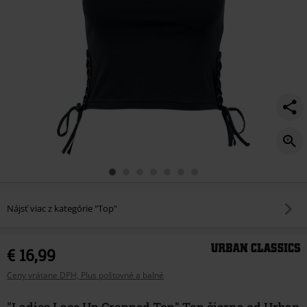
Nájsť viac z kategórie "Top"
€ 16,99
Ceny vrátane DPH, Plus poštovné a balné
"Ladies Lace Up Cropped Top" Top čierna od Urban