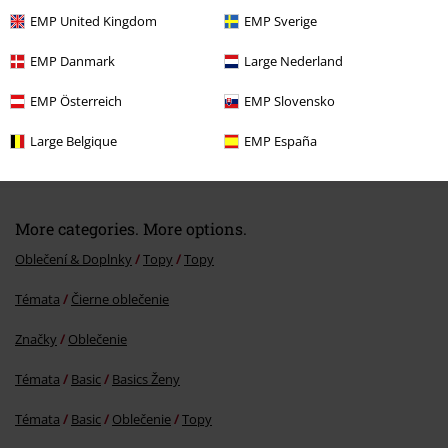
EMP United Kingdom
EMP Sverige
EMP Danmark
Large Nederland
EMP Österreich
EMP Slovensko
Large Belgique
EMP España
€ 16,99
More categories. More options.
Oblečení & Doplnky
Topy
Topy
Témata
Čierne oblečenie
Značky
Oblečenie
Témata
Basic
Basics Ženy
Témata
Basic
Oblečenie
Topy