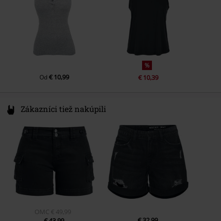
%
€ 10,99
Od
€ 10,39
Zákazníci tiež nakúpili
OMC
€ 49,99
€ 32,99
€ 43,99