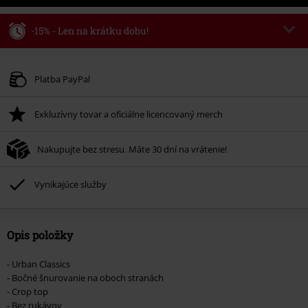
-15% - Len na krátku dobu!
Kód poukazu
WEEKEND
Kopírovať kód
Platné do 8/9/26
Platba PayPal
Minimálna hodnota objednávky 49,99 €.
Exkluzívny tovar a oficiálne licencovaný merch
Po zadaní kódu v košíku, sa zľava uplatní automaticky.
Nemožno kombinovať s inými akciovými kódmi. Zľava sa nevzťahuje na:
Nakupujte bez stresu. Máte 30 dní na vrátenie!
knihy, médiá, vstupenky, Rammstein, (Till) Lindemann, Böhse Onkelz,
Broilers, Die Ärzte, Die Toten Hosen, Metality, darčekové poukazy a položky,
ktorých kúpou podporíte nadáciu.
Vynikajúce služby
Opis položky
- Urban Classics
- Bočné šnurovanie na oboch stranách
- Crop top
- Bez rukávov