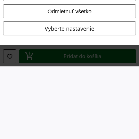
Likvidácia odpadu a ochrana životného prostredia
Odmietnuť všetko
Vyhlásenie o zhode
Vyberte nastavenie
Informácie o prístupnosti
Nastavenia súborov cookie
Pridať do košíka
Odstúpenie od zmluvy
Všetky ceny sú vrátane DPH, bez poštovného a
balného
© 1986-2026 EMP Merchandising
Naše online obchody
EMP International
EMP France