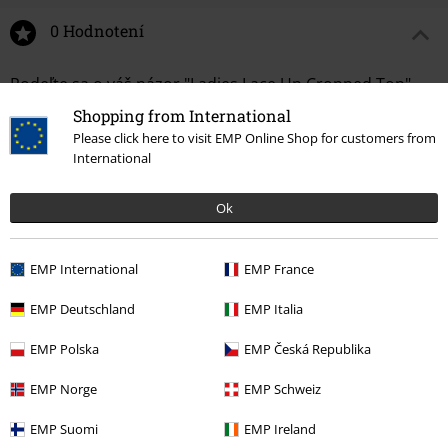
0 Hodnotení
Podeľte sa o váš názor "Ladies Lace Up Cropped Top".
Shopping from International
Napísať hodnotenie
Please click here to visit EMP Online Shop for customers from
International
Ok
EMP International
EMP France
EMP Deutschland
EMP Italia
EMP Polska
EMP Česká Republika
Naposledy navštívené
EMP Norge
EMP Schweiz
EMP Suomi
EMP Ireland