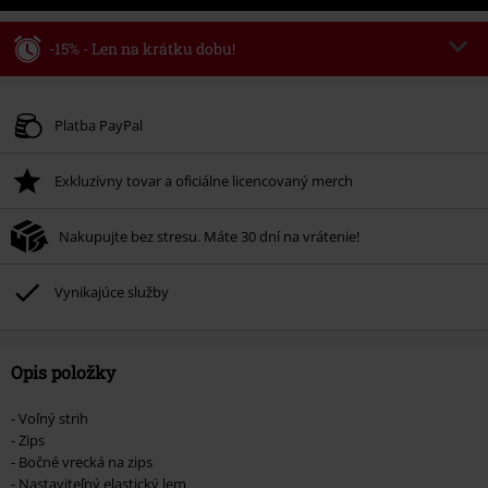
-15% - Len na krátku dobu!
Kód poukazu
WEEKEND
Kopírovať kód
Platné do 8/9/26
Platba PayPal
Minimálna hodnota objednávky 49,99 €.
Exkluzívny tovar a oficiálne licencovaný merch
Po zadaní kódu v košíku, sa zľava uplatní automaticky.
Nemožno kombinovať s inými akciovými kódmi. Zľava sa nevzťahuje na:
Nakupujte bez stresu. Máte 30 dní na vrátenie!
knihy, médiá, vstupenky, Rammstein, (Till) Lindemann, Böhse Onkelz,
Broilers, Die Ärzte, Die Toten Hosen, Metality, darčekové poukazy a položky,
ktorých kúpou podporíte nadáciu.
Vynikajúce služby
Opis položky
- Voľný strih
- Zips
- Bočné vrecká na zips
- Nastaviteľný elastický lem