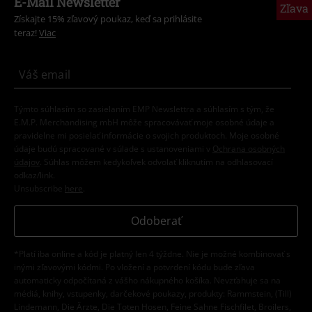
E-Mail Newsletter
Zľava
Získajte 15% zľavový poukaz, keď sa prihlásite
teraz!
Viac
Týmto súhlasím so zasielaním EMP Newslettra a súhlasím s tým, že
E.M.P. Merchandising mbH môže spracovávať moje osobné údaje a
pravidelne mi posielať informácie o svojich produktoch. Moje osobné
údaje budú spracované v súlade s ustanoveniami v
Ochrana osobných
údajov
. Súhlas môžem kedykoľvek odvolať kliknutím na odhlasovací
odkaz/link.
Unsubscribe
here
.
Odoberať
*Platí iba online a kód je platný len 4 týždne. Nie je možné kombinovať s
inými zľavovými kódmi. Po vložení a potvrdení kódu bude zľava
automaticky odpočítaná z vášho nákupného košíka. Nevzťahuje sa na
médiá, knihy, vstupenky, darčekové poukazy, produkty: Rammstein, (Till)
Lindemann, Die Ärzte, Die Toten Hosen, Feine Sahne Fischfilet, Broilers,