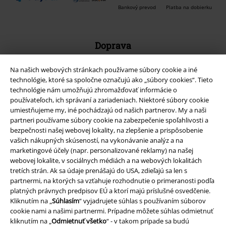
Bankový prevod
Platba na dobierku
Doprava
Na našich webových stránkach používame súbory cookie a iné
technológie, ktoré sa spoločne označujú ako „súbory cookies“. Tieto
technológie nám umožňujú zhromažďovať informácie o
používateľoch, ich správaní a zariadeniach. Niektoré súbory cookie
Nová aplikácia EMP
umiestňujeme my, iné pochádzajú od našich partnerov. My a naši
partneri používame súbory cookie na zabezpečenie spoľahlivosti a
Stiahnite si novú EMP aplikáciu zdarma a využite všetky nové
bezpečnosti našej webovej lokality, na zlepšenie a prispôsobenie
funkcie a výhody!
vašich nákupných skúseností, na vykonávanie analýz a na
marketingové účely (napr. personalizované reklamy) na našej
webovej lokalite, v sociálnych médiách a na webových lokalitách
tretích strán. Ak sa údaje prenášajú do USA, zdieľajú sa len s
partnermi, na ktorých sa vzťahuje rozhodnutie o primeranosti podľa
platných právnych predpisov EÚ a ktorí majú príslušné osvedčenie.
A Warner Music Group Company
Kliknutím na „
Súhlasím
“ vyjadrujete súhlas s používaním súborov
cookie nami a našimi partnermi. Prípadne môžete súhlas odmietnuť
kliknutím na „
Odmietnuť všetko
“ - v takom prípade sa budú