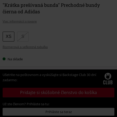
"Krátka prešívaná bunda" Prechodné bundy
čierna od Adidas
Viac informácií o tovare
Vyberte
XS
S
si
Rozmerová a veľkostná tabuľka
veľkosť
Na sklade
Ušetrite na poštovnom a vyskúšajte si Backstage Club 30 dní
zadarmo:
Pridajte si skúšobné členstvo do košíka
Už ste členom? Prihláste sa tu:
Prihláste sa teraz