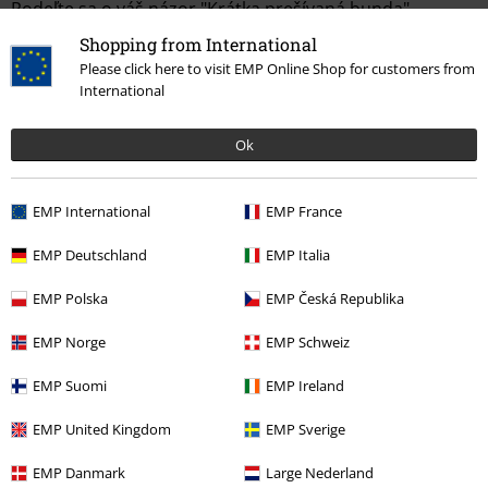
Podeľte sa o váš názor "Krátka prešívaná bunda".
Shopping from International
Napísať hodnotenie
Please click here to visit EMP Online Shop for customers from
International
Ok
EMP International
EMP France
EMP Deutschland
EMP Italia
EMP Polska
EMP Česká Republika
Naposledy navštívené
EMP Norge
EMP Schweiz
EMP Suomi
EMP Ireland
EMP United Kingdom
EMP Sverige
EMP Danmark
Large Nederland