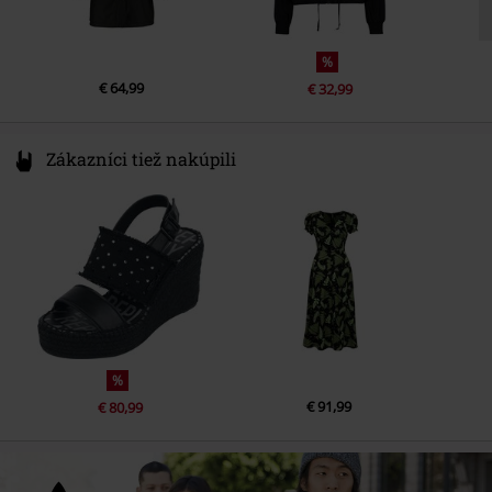
%
€ 64,99
€ 32,99
Zákazníci tiež nakúpili
%
€ 91,99
€ 80,99