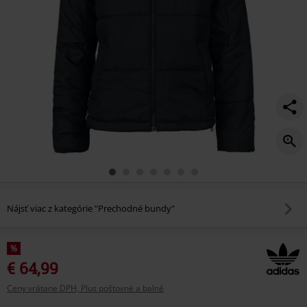
Nájsť viac z kategórie "Prechodné bundy"
%
€ 64,99
Ceny vrátane DPH, Plus poštovné a balné