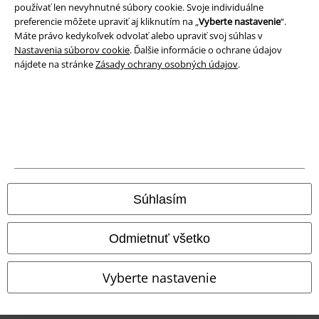
používať len nevyhnutné súbory cookie. Svoje individuálne
preferencie môžete upraviť aj kliknutím na „
Vyberte nastavenie
“.
Máte právo kedykoľvek odvolať alebo upraviť svoj súhlas v
Nastavenia súborov cookie
. Ďalšie informácie o ochrane údajov
nájdete na stránke
Zásady ochrany osobných údajov
.
Právne informácie
Podmienky
Súhlasím
Imprint
Odmietnuť všetko
Ochrana osobných údajov
Vyberte nastavenie
Likvidácia odpadu a ochrana životného prostredia
Vyhlásenie o zhode