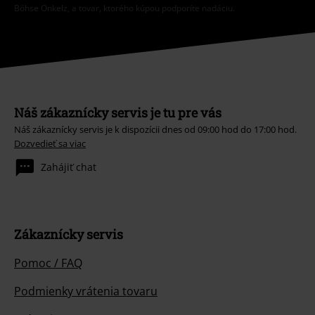
Böhse Onkelz, a tovar, ktorého kúpou podporíte nadáciu.
Náš zákaznícky servis je tu pre vás
Náš zákaznícky servis je k dispozícii dnes od 09:00 hod do 17:00 hod.
Dozvedieť sa viac
Zahájiť chat
Zákaznícky servis
Pomoc / FAQ
Podmienky vrátenia tovaru