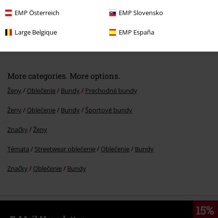
EMP Österreich
EMP Slovensko
%
Large Belgique
EMP España
€ 64,99
More categories. More options.
Ženy
Oblečenie
Bundy
Prechodné bundy
Ženy
Oblečenie
Bundy
Športové bundy
Značky
Ženy
Témata
Streetwear oblečenie
Oblečenie
Bundy
Značky
Oblečenie
Bundy
15%