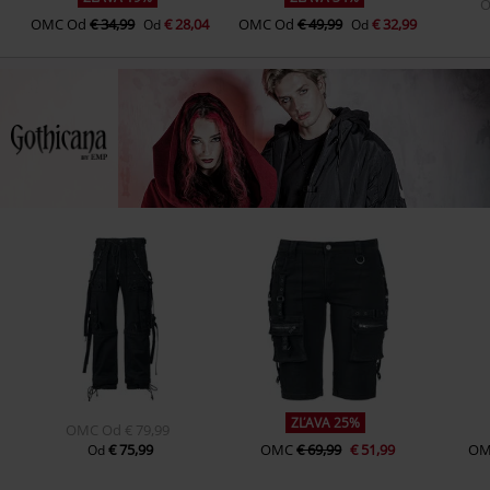
OMC
Od
€ 34,99
€ 28,04
OMC
Od
€ 49,99
€ 32,99
Od
Od
ZĽAVA 25%
OMC
Od
€ 79,99
€ 75,99
OMC
€ 69,99
€ 51,99
O
Od