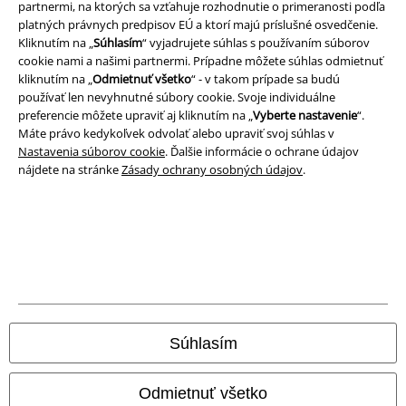
partnermi, na ktorých sa vzťahuje rozhodnutie o primeranosti podľa
platných právnych predpisov EÚ a ktorí majú príslušné osvedčenie.
A Warner Music Group Company
Kliknutím na „
Súhlasím
“ vyjadrujete súhlas s používaním súborov
cookie nami a našimi partnermi. Prípadne môžete súhlas odmietnuť
kliknutím na „
Odmietnuť všetko
“ - v takom prípade sa budú
používať len nevyhnutné súbory cookie. Svoje individuálne
preferencie môžete upraviť aj kliknutím na „
Vyberte nastavenie
“.
Máte právo kedykoľvek odvolať alebo upraviť svoj súhlas v
Nastavenia súborov cookie
. Ďalšie informácie o ochrane údajov
nájdete na stránke
Zásady ochrany osobných údajov
.
Právne informácie
Podmienky
Súhlasím
Imprint
Odmietnuť všetko