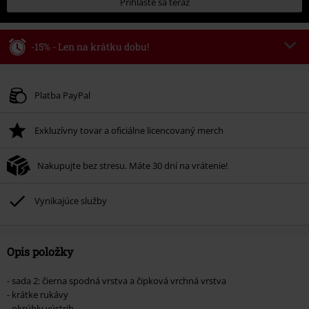
Prihláste sa teraz
-15% - Len na krátku dobu!
Kód poukazu
AFTERWORK
Kopírovať kód
Platí len pre 8/6/26 od 16:00 do 23:59 hod.
Platba PayPal
Minimálna hodnota objednávky 49,99 €.
Exkluzívny tovar a oficiálne licencovaný merch
Po zadaní kódu v košíku, sa zľava uplatní automaticky.
Nemožno kombinovať s inými akciovými kódmi. Zľava sa nevzťahuje na:
Nakupujte bez stresu. Máte 30 dní na vrátenie!
knihy, médiá, vstupenky, Rammstein, (Till) Lindemann, Böhse Onkelz,
Broilers, Die Ärzte, Die Toten Hosen, Metality, darčekové poukazy a položky,
ktorých kúpou podporíte nadáciu.
Vynikajúce služby
Opis položky
- sada 2: čierna spodná vrstva a čipková vrchná vrstva
- krátke rukávy
- okrúhly výstrih