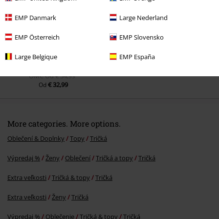
EMP Danmark
Large Nederland
EMP Österreich
EMP Slovensko
Large Belgique
EMP España
OMC
Od
€ 34,99
€ 32,99
Od
More categories. More options.
Oblečení & Doplnky
Topy
Tričká
Výpredaj %
Ženy
Oblečení
Tričká a topy
Tričká
Extra veľkosti
Tričká & topy
Tričká
Extra veľkosti
Ženy
Tričká
Výpredaj %
Oblečenie
Tričká & topy
Tričká