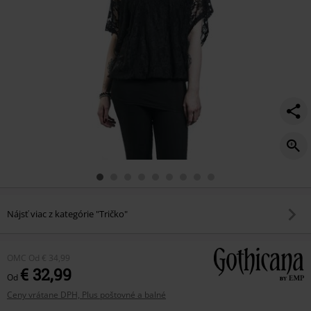
Nájsť viac z kategórie "Tričko"
OMC
Od
€ 34,99
€ 32,99
Od
Ceny vrátane DPH, Plus poštovné a balné