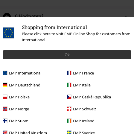
0 Hodnotení
Shopping from International
Podeľte sa o váš názor "Košeľa s čipkou 2 v 1".
Please click here to visit EMP Online Shop for customers from
International
Napísať hodnotenie
Ok
EMP International
EMP France
EMP Deutschland
EMP Italia
EMP Polska
EMP Česká Republika
EMP Norge
EMP Schweiz
Naposledy navštívené
EMP Suomi
EMP Ireland
EMP United Kingdom
EMP Sverige