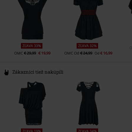
Weight/Grammage - T-Shirts
Basic tričko (cca 160 g/m2) -
info@forplay.shop
Regularweight
ZĽAVA 33%
ZĽAVA 32%
OMC
€ 29,99
€ 19,99
OMC
Od
€ 24,99
€ 16,99
Od
Zákazníci tiež nakúpili
ZĽAVA 19%
ZĽAVA 34%