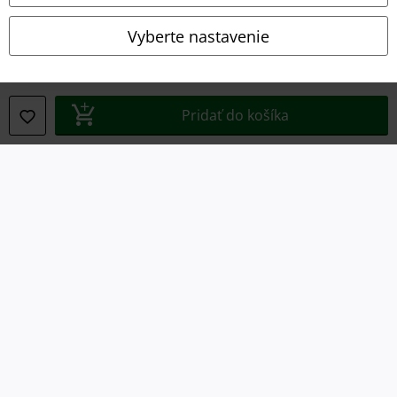
Ochrana osobných údajov
Vyberte nastavenie
Likvidácia odpadu a ochrana životného prostredia
Vyhlásenie o zhode
Pridať do košíka
Informácie o prístupnosti
Nastavenia súborov cookie
Odstúpenie od zmluvy
Všetky ceny sú vrátane DPH, bez poštovného a
balného
© 1986-2026 EMP Merchandising
Naše online obchody