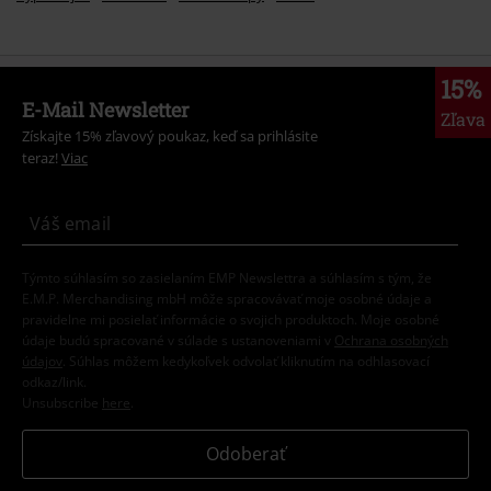
15%
E-Mail Newsletter
Zľava
Získajte 15% zľavový poukaz, keď sa prihlásite
teraz!
Viac
Týmto súhlasím so zasielaním EMP Newslettra a súhlasím s tým, že
E.M.P. Merchandising mbH môže spracovávať moje osobné údaje a
pravidelne mi posielať informácie o svojich produktoch. Moje osobné
údaje budú spracované v súlade s ustanoveniami v
Ochrana osobných
údajov
. Súhlas môžem kedykoľvek odvolať kliknutím na odhlasovací
odkaz/link.
Unsubscribe
here
.
Odoberať