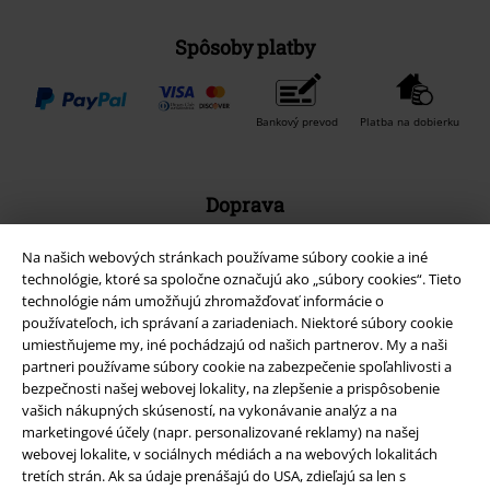
Spôsoby platby
Bankový prevod
Platba na dobierku
Doprava
Na našich webových stránkach používame súbory cookie a iné
technológie, ktoré sa spoločne označujú ako „súbory cookies“. Tieto
technológie nám umožňujú zhromažďovať informácie o
používateľoch, ich správaní a zariadeniach. Niektoré súbory cookie
Nová aplikácia EMP
umiestňujeme my, iné pochádzajú od našich partnerov. My a naši
partneri používame súbory cookie na zabezpečenie spoľahlivosti a
Stiahnite si novú EMP aplikáciu zdarma a využite všetky nové
bezpečnosti našej webovej lokality, na zlepšenie a prispôsobenie
funkcie a výhody!
vašich nákupných skúseností, na vykonávanie analýz a na
marketingové účely (napr. personalizované reklamy) na našej
webovej lokalite, v sociálnych médiách a na webových lokalitách
tretích strán. Ak sa údaje prenášajú do USA, zdieľajú sa len s