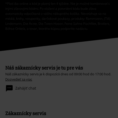
*Platí iba online a kód je platný len 4 týždne. Nie je možné kombinovať s
inými zľavovými kódmi. Po vložení a potvrdení kódu bude zľava
automaticky odpočítaná z vášho nákupného košíka. Nevzťahuje sa na
médiá, knihy, vstupenky, darčekové poukazy, produkty: Rammstein, (Till)
Lindemann, Die Ärzte, Die Toten Hosen, Feine Sahne Fischfilet, Broilers,
Böhse Onkelz, a tovar, ktorého kúpou podporíte nadáciu.
Náš zákaznícky servis je tu pre vás
Náš zákaznícky servis je k dispozícii dnes od 09:00 hod do 17:00 hod.
Dozvedieť sa viac
Zahájiť chat
Zákaznícky servis