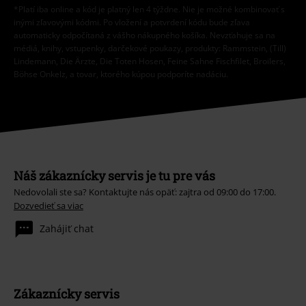
*Platí iba online a kód je platný len 4 týždne. Nie je možné kombinovať s
inými zľavovými kódmi. Po vložení a potvrdení kódu bude zľava
automaticky odpočítaná z vášho nákupného košíka. Nevzťahuje sa na
médiá, knihy, vstupenky, darčekové poukazy, produkty: Rammstein, (Till)
Lindemann, Die Ärzte, Die Toten Hosen, Feine Sahne Fischfilet, Broilers,
Böhse Onkelz, a tovar, ktorého kúpou podporíte nadáciu.
Náš zákaznícky servis je tu pre vás
Nedovolali ste sa? Kontaktujte nás opäť: zajtra od 09:00 do 17:00.
Dozvedieť sa viac
Zahájiť chat
Zákaznícky servis