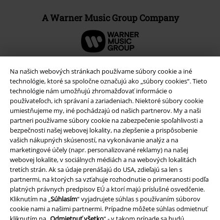
A Warner Music Group Company
Na našich webových stránkach používame súbory cookie a iné
technológie, ktoré sa spoločne označujú ako „súbory cookies“. Tieto
technológie nám umožňujú zhromažďovať informácie o
používateľoch, ich správaní a zariadeniach. Niektoré súbory cookie
umiestňujeme my, iné pochádzajú od našich partnerov. My a naši
partneri používame súbory cookie na zabezpečenie spoľahlivosti a
bezpečnosti našej webovej lokality, na zlepšenie a prispôsobenie
vašich nákupných skúseností, na vykonávanie analýz a na
marketingové účely (napr. personalizované reklamy) na našej
Právne informácie
webovej lokalite, v sociálnych médiách a na webových lokalitách
tretích strán. Ak sa údaje prenášajú do USA, zdieľajú sa len s
Podmienky
partnermi, na ktorých sa vzťahuje rozhodnutie o primeranosti podľa
platných právnych predpisov EÚ a ktorí majú príslušné osvedčenie.
Kliknutím na „
Súhlasím
“ vyjadrujete súhlas s používaním súborov
Imprint
cookie nami a našimi partnermi. Prípadne môžete súhlas odmietnuť
kliknutím na „
Odmietnuť všetko
“ - v takom prípade sa budú