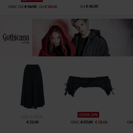
€ 46,99
OMC
Od
€ 34,99
€ 28,04
Od
Od
ZĽAVA 26%
OMC
€ 59,99
€ 53,99
OMC
€ 37,99
€ 28,04
O