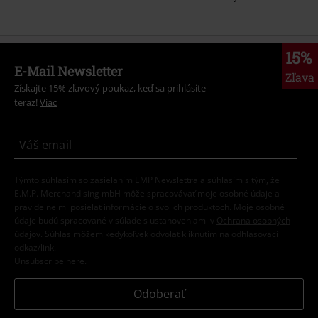
15%
E-Mail Newsletter
Zľava
Získajte 15% zľavový poukaz, keď sa prihlásite
teraz!
Viac
Týmto súhlasím so zasielaním EMP Newslettra a súhlasím s tým, že
E.M.P. Merchandising mbH môže spracovávať moje osobné údaje a
pravidelne mi posielať informácie o svojich produktoch. Moje osobné
údaje budú spracované v súlade s ustanoveniami v
Ochrana osobných
údajov
. Súhlas môžem kedykoľvek odvolať kliknutím na odhlasovací
odkaz/link.
Unsubscribe
here
.
Odoberať