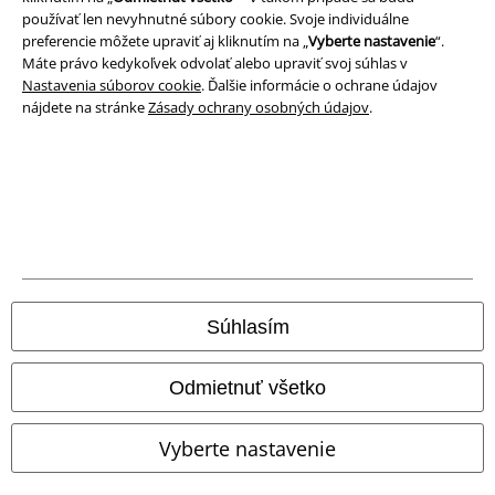
Ochrana osobných údajov
používať len nevyhnutné súbory cookie. Svoje individuálne
preferencie môžete upraviť aj kliknutím na „
Vyberte nastavenie
“.
Likvidácia odpadu a ochrana životného prostredia
Máte právo kedykoľvek odvolať alebo upraviť svoj súhlas v
Nastavenia súborov cookie
. Ďalšie informácie o ochrane údajov
Vyhlásenie o zhode
nájdete na stránke
Zásady ochrany osobných údajov
.
Informácie o prístupnosti
Nastavenia súborov cookie
Odstúpenie od zmluvy
Všetky ceny sú vrátane DPH, bez poštovného a
balného
Súhlasím
© 1986-2026 EMP Merchandising
Odmietnuť všetko
Vyberte nastavenie
Naše online obchody