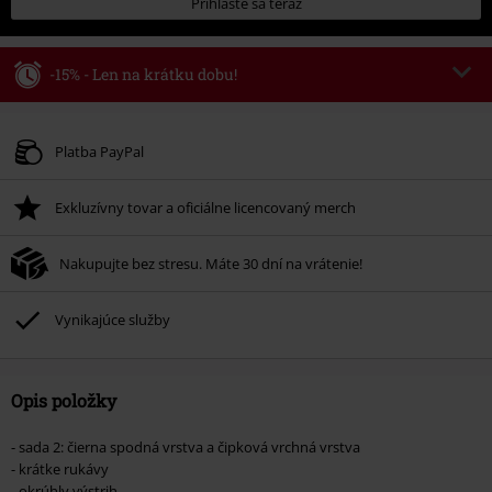
Prihláste sa teraz
-15% - Len na krátku dobu!
Kód poukazu
WEEKEND
Kopírovať kód
Platné do 8/9/26
Platba PayPal
Minimálna hodnota objednávky 49,99 €.
Exkluzívny tovar a oficiálne licencovaný merch
Po zadaní kódu v košíku, sa zľava uplatní automaticky.
Nemožno kombinovať s inými akciovými kódmi. Zľava sa nevzťahuje na:
Nakupujte bez stresu. Máte 30 dní na vrátenie!
knihy, médiá, vstupenky, Rammstein, (Till) Lindemann, Böhse Onkelz,
Broilers, Die Ärzte, Die Toten Hosen, Metality, darčekové poukazy a položky,
ktorých kúpou podporíte nadáciu.
Vynikajúce služby
Opis položky
- sada 2: čierna spodná vrstva a čipková vrchná vrstva
- krátke rukávy
- okrúhly výstrih