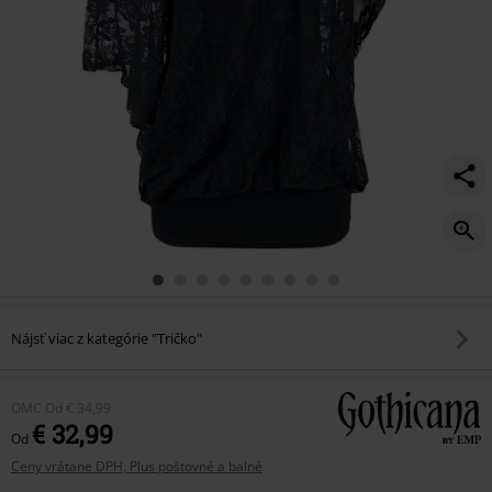
Nájsť viac z kategórie "Tričko"
OMC
Od
€ 34,99
€ 32,99
Od
Ceny vrátane DPH, Plus poštovné a balné