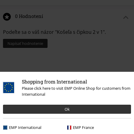
0 Hodnotení
Podeľte sa o váš názor "Košeľa s čipkou 2 v 1".
Napísať hodnotenie
Shopping from International
Please click here to visit EMP Online Shop for customers from
International
Ok
Naposledy navštívené
EMP International
EMP France