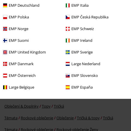
EMP Deutschland
EMP Italia
EMP Polska
EMP Česká Republika
EMP Norge
EMP Schweiz
EMP Suomi
EMP Ireland
OMC
Od
€ 34,99
€ 32,99
Od
EMP United Kingdom
EMP Sverige
EMP Danmark
Large Nederland
More categories. More options.
EMP Österreich
EMP Slovensko
Témata
Gotika
Oblečenie
Tričká a topy
Tričká
Large Belgique
EMP España
Témata
Gotika
Gotika Ženy
Oblečení & Doplnky
Topy
Tričká
Témata
Rockové oblečenie
Oblečenie
Tričká & topy
Tričká
Témata
Rockové oblečenie
Rockové oblečenie Ženy