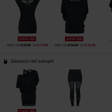
Weight/Grammage - T-Shirts
Basic tričko (cca 160 g/m2) -
info@forplay.shop
Regularweight
ZĽAVA 33%
ZĽAVA 25%
OMC
Od
€ 29,99
€ 19,99
OMC
Od
€ 34,99
€ 25,99
Od
Od
Zákazníci tiež nakúpili
ZĽAVA 19%