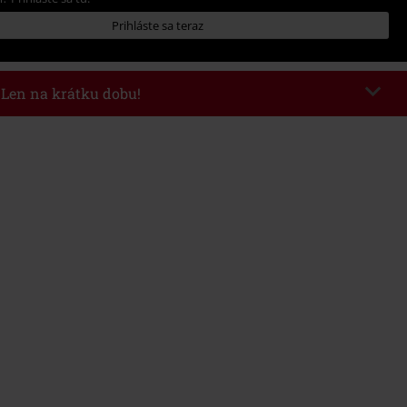
Prihláste sa teraz
- Len na krátku dobu!
kazu
WEEKEND
Kopírovať kód
26
nota objednávky 49,99 €.
 v košíku, sa zľava uplatní automaticky.
novať s inými akciovými kódmi. Zľava sa nevzťahuje na: knihy, médiá,
mstein, (Till) Lindemann, Böhse Onkelz, Broilers, Die Ärzte, Die Toten
y, darčekové poukazy a položky, ktorých kúpou podporíte nadáciu.