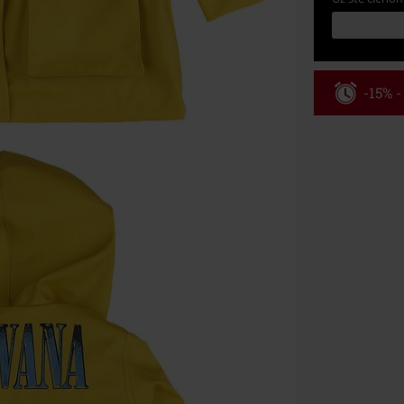
-15% 
Kód pou
Platné do 8/9/
Minimálna hod
Po zadaní kódu
Nemožno kombi
vstupenky, Ram
Hosen, Metalit