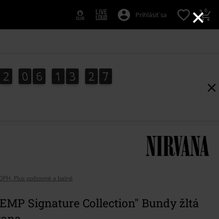
×
0
Prihlásiť sa
2
0
6
1
3
2
6
2
0
6
1
3
2
5
5
3
7
6
DPH, Plus poštovné a balné
 EMP Signature Collection" Bundy žltá
vana