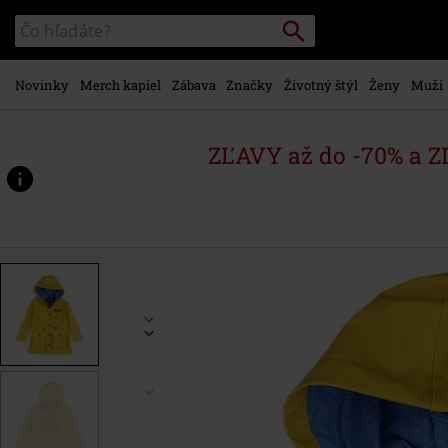
na
Vyhľadávanie
Katalóg
hlavný
vyhľadávania
obsah
Novinky
Merch kapiel
Zábava
Značky
Životný štýl
Ženy
Muži
ZĽAVY až do -70% a 
https://www.emp-
shop.sk/p/kids-
-
-
emp-
signature-
collection/543242.html