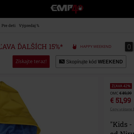
EMP
-
Hudba,
TV
Pre deti
Výpredaj %
filmy
&
seriály,
0
0
ZĽAVA ĎALŠÍCH 15%*
HAPPY WEEKEND
Merch
pre
hráčov,
Získajte teraz!
Skopírujte kód
WEEKEND
Alternatívna
móda
ZĽAVA 42%
OMC
€ 89,99
€ 51,99
Ceny vrátane 
"Kids -
od Nir