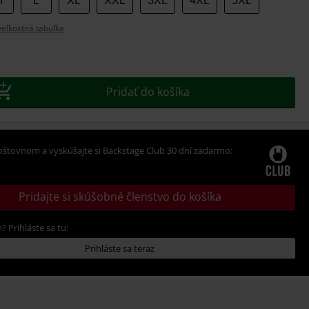
M
L
XL
XXL
3XL
4XL
5XL
eľkostná tabuľka
Pridať do košíka
oštovnom a vyskúšajte si Backstage Club 30 dní zadarmo:
Pridajte si skúšobné členstvo do košíka
? Prihláste sa tu:
Prihláste sa teraz