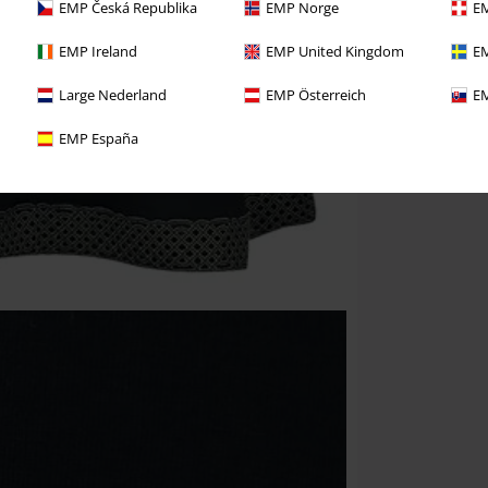
EMP Česká Republika
EMP Norge
EM
EMP Ireland
EMP United Kingdom
EM
Large Nederland
EMP Österreich
EM
EMP España