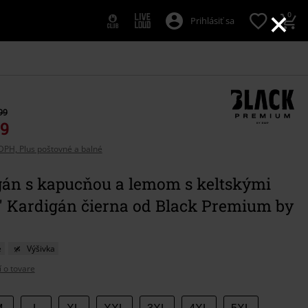
×
0
Prihlásiť sa
99
89
DPH, Plus poštovné a balné
gán s kapucňou a lemom s keltskými
" Kardigán čierna od Black Premium by
e
Výšivka
í o tovare
e