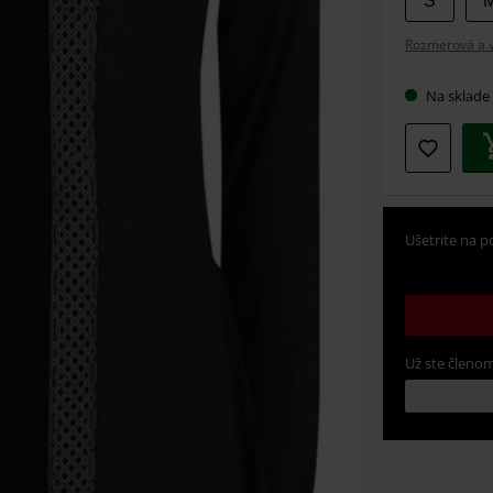
S
si
Rozmerová a v
veľkosť
Na sklade
Ušetrite na p
Už ste členom