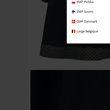
EMP Polska
EMP Suomi
EMP Danmark
Large Belgique