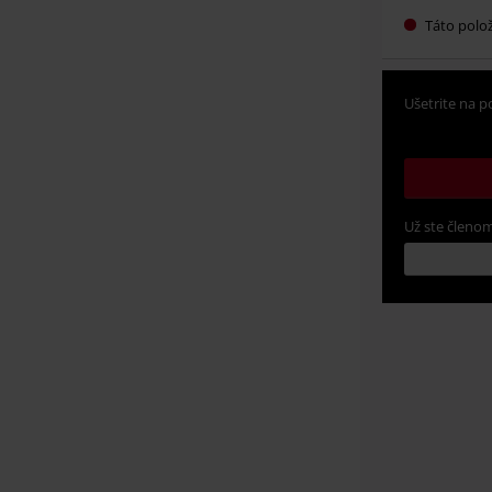
Táto polož
Ušetrite na p
Už ste členom