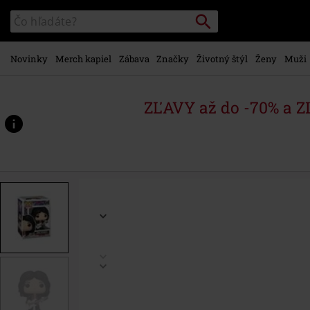
na
Vyhľadávanie
Katalóg
hlavný
vyhľadávania
obsah
Novinky
Merch kapiel
Zábava
Značky
Životný štýl
Ženy
Muži
ZĽAVY až do -70% a 
https://www.emp-
shop.sk/p/joe-
perry-
rocks%21-
vinyl-
figur-
476/581068St.html